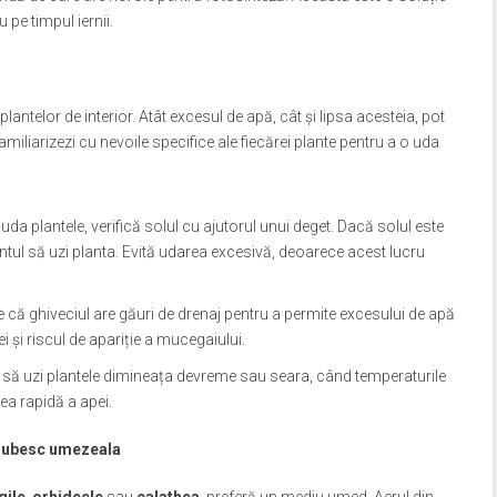
pe timpul iernii.
plantelor de interior. Atât excesul de apă, cât și lipsa acesteia, pot
amiliarizezi cu nevoile specifice ale fiecărei plante pentru a o uda
a uda plantele, verifică solul cu ajutorul unui deget. Dacă solul este
ul să uzi planta. Evită udarea excesivă, deoarece acest lucru
te că ghiveciul are găuri de drenaj pentru a permite excesului de apă
 și riscul de apariție a mucegaiului.
te să uzi plantele dimineața devreme sau seara, când temperaturile
ea rapidă a apei.
 iubesc umezeala