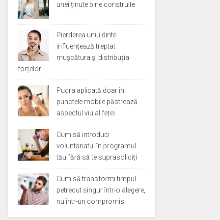
unei ținute bine construite
Pierderea unui dinte
influențează treptat
mușcătura și distribuția
forțelor
Pudra aplicată doar în
punctele mobile păstrează
aspectul viu al feței
Cum să introduci
voluntariatul în programul
tău fără să te suprasoliciți
Cum să transformi timpul
petrecut singur într-o alegere,
nu într-un compromis