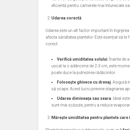
eficientă pentru camerele mai întunecate sau 
Udarea corectă
Udarea este un alt factor important în îngrijirea 
afecta sănătatea plantelor. Este esențial să te f
corect.
Verifică umiditatea solului
: Înainte de 
uscat la o adâncime de 2-3 cm, este moment
poate duce la putrezirea rădăcinilor.
Folosește ghivece cu drenaj
: Asigură-
să scape. Acest lucru previne stagnarea apei
Udarea dimineața sau seara
: Ideal es
sunt mai scăzute, pentru a reduce evaporar
Mărește umiditatea pentru plantele care