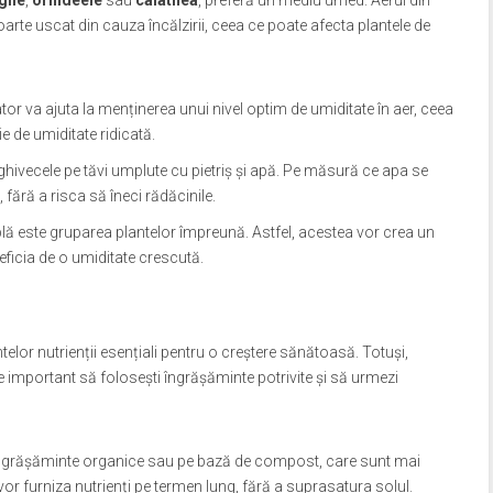
gile
,
orhideele
sau
calathea
, preferă un mediu umed. Aerul din
 foarte uscat din cauza încălzirii, ceea ce poate afecta plantele de
ator va ajuta la menținerea unui nivel optim de umiditate în aer, ceea
e de umiditate ridicată.
ghivecele pe tăvi umplute cu pietriș și apă. Pe măsură ce apa se
 fără a risca să îneci rădăcinile.
lă este gruparea plantelor împreună. Astfel, acestea vor crea un
eficia de o umiditate crescută.
telor nutrienții esențiali pentru o creștere sănătoasă. Totuși,
e important să folosești îngrășăminte potrivite și să urmezi
îngrășăminte organice sau pe bază de compost, care sunt mai
vor furniza nutrienți pe termen lung, fără a suprasatura solul.