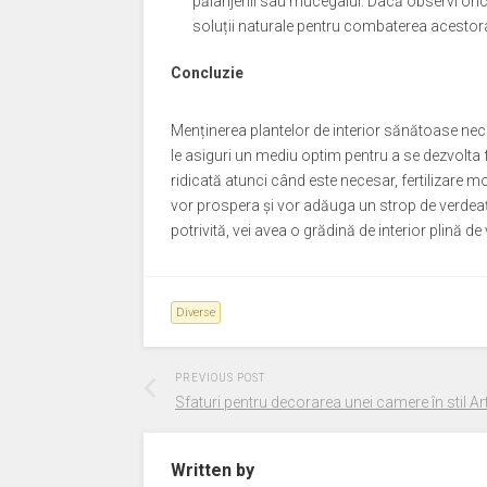
păianjenii sau mucegaiul. Dacă observi ori
soluții naturale pentru combaterea acestora,
Concluzie
Menținerea plantelor de interior sănătoase neces
le asiguri un mediu optim pentru a se dezvolta
ridicată atunci când este necesar, fertilizare mo
vor prospera și vor adăuga un strop de verdeață ș
potrivită, vei avea o grădină de interior plină d
Diverse
PREVIOUS POST
Sfaturi pentru decorarea unei camere în stil A
Written by