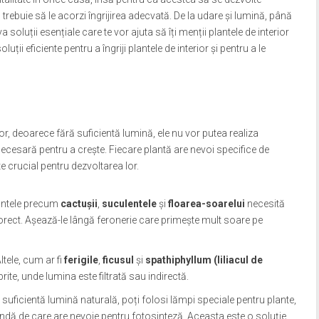
trebuie să le acorzi îngrijirea adecvată. De la udare și lumină, până
 soluții esențiale care te vor ajuta să îți menții plantele de interior
ții eficiente pentru a îngriji plantele de interior și pentru a le
r, deoarece fără suficientă lumină, ele nu vor putea realiza
ecesară pentru a crește. Fiecare plantă are nevoi specifice de
te crucial pentru dezvoltarea lor.
lantele precum
cactușii
,
suculentele
și
floarea-soarelui
necesită
orect. Așează-le lângă feronerie care primește mult soare pe
Altele, cum ar fi
ferigile
,
ficusul
și
spathiphyllum (liliacul de
rite, unde lumina este filtrată sau indirectă.
 suficientă lumină naturală, poți folosi lămpi speciale pentru plante,
undă de care are nevoie pentru fotosinteză. Aceasta este o soluție