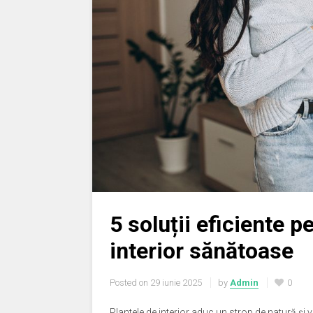
5 soluții eficiente 
interior sănătoase
Posted on
29 iunie 2025
by
Admin
0
Plantele de interior aduc un strop de natură și v