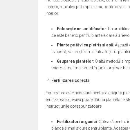
Plantele tropicale și subtropicale, cum ar fi
feri
interior, mai ales pe timpul iernii, poate deveni
interior.
Folosește un umidificator
: Un umidific
ce este benefic pentru plantele care au nevoi
Plante pe tăvi cu pietriș și apă
: Așează 
evaporă, va crește umiditatea în jurul plantei,
Gruparea plantelor
: O altă metodă simp
microclimat mai umed în jurul lor și vor ben
Fertilizarea corectă
Fertilizarea este necesară pentru a asigura plan
fertilizarea excesivă poate dăuna plantelor. Est
instrucțiunile corespunzătoare.
Fertilizatori organici
: Optează pentru 
blânde și mai sigure pentru plante. Acestea 