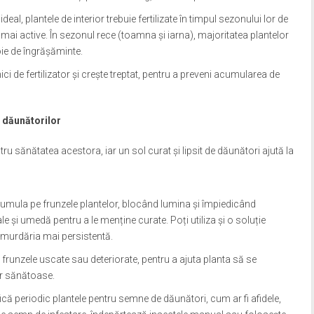
ideal, plantele de interior trebuie fertilizate în timpul sezonului lor de
 mai active. În sezonul rece (toamna și iarna), majoritatea plantelor
oie de îngrășăminte.
ci de fertilizator și crește treptat, pentru a preveni acumularea de
a dăunătorilor
tru sănătatea acestora, iar un sol curat și lipsit de dăunători ajută la
cumula pe frunzele plantelor, blocând lumina și împiedicând
e și umedă pentru a le menține curate. Poți utiliza și o soluție
murdăria mai persistentă.
 frunzele uscate sau deteriorate, pentru a ajuta planta să se
or sănătoase.
ifică periodic plantele pentru semne de dăunători, cum ar fi afidele,