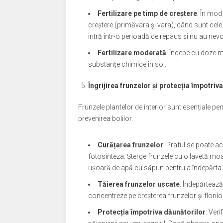
Fertilizare pe timp de creștere
: În mod 
creștere (primăvara și vara), când sunt cele
intră într-o perioadă de repaus și nu au nev
Fertilizare moderată
: Începe cu doze mi
substanțe chimice în sol.
Îngrijirea frunzelor și protecția împotriv
Frunzele plantelor de interior sunt esențiale pen
prevenirea bolilor.
Curățarea frunzelor
: Praful se poate a
fotosinteza. Șterge frunzele cu o lavetă moal
ușoară de apă cu săpun pentru a îndepărta 
Tăierea frunzelor uscate
: Îndepărtează
concentreze pe creșterea frunzelor și floril
Protecția împotriva dăunătorilor
: Ver