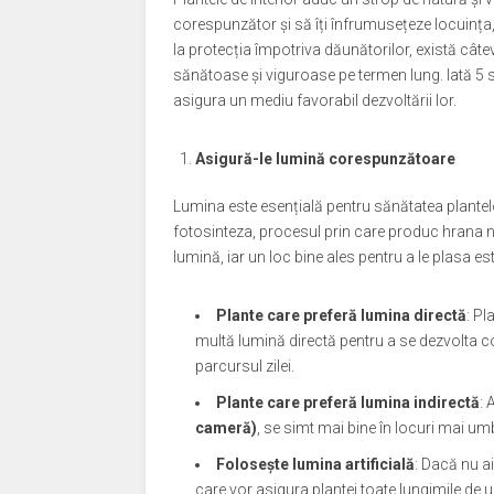
corespunzător și să îți înfrumusețeze locuința, 
la protecția împotriva dăunătorilor, există câteva
sănătoase și viguroase pe termen lung. Iată 5 solu
asigura un mediu favorabil dezvoltării lor.
Asigură-le lumină corespunzătoare
Lumina este esențială pentru sănătatea plantelo
fotosinteza, procesul prin care produc hrana n
lumină, iar un loc bine ales pentru a le plasa es
Plante care preferă lumina directă
: P
multă lumină directă pentru a se dezvolta c
parcursul zilei.
Plante care preferă lumina indirectă
: 
cameră)
, se simt mai bine în locuri mai umb
Folosește lumina artificială
: Dacă nu ai
care vor asigura plantei toate lungimile de 