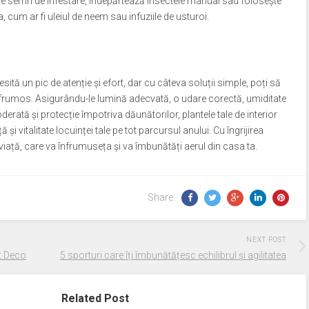
ce semn de infestare, îndepărtează insectele manual sau folosește
 cum ar fi uleiul de neem sau infuziile de usturoi.
ită un pic de atenție și efort, dar cu câteva soluții simple, poți să
 frumos. Asigurându-le lumină adecvată, o udare corectă, umiditate
derată și protecție împotriva dăunătorilor, plantele tale de interior
i vitalitate locuinței tale pe tot parcursul anului. Cu îngrijirea
e viață, care va înfrumuseța și va îmbunătăți aerul din casa ta.
Share:
NEXT POST
rt Deco
5 sporturi care îți îmbunătățesc echilibrul și agilitatea
Related Post