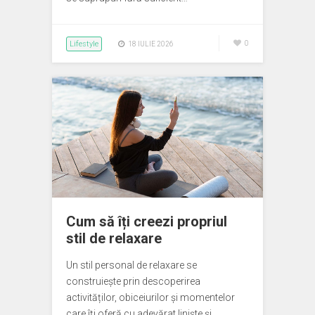
Lifestyle
0
18 IULIE 2026
Cum să îți creezi propriul
stil de relaxare
Un stil personal de relaxare se
construiește prin descoperirea
activităților, obiceiurilor și momentelor
care îți oferă cu adevărat liniște și…