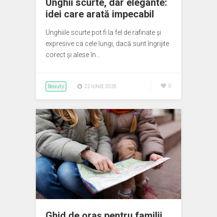
Unghii scurte, dar elegante:
idei care arată impecabil
Unghiile scurte pot fi la fel de rafinate și
expresive ca cele lungi, dacă sunt îngrijite
corect și alese în…
Beauty
0
22 IUNIE 2026
Ghid de oraș pentru familii