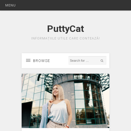
MENU
PuttyCat
INFORMAȚIILE UTILE CARE CONTEAZĂ!
BROWSE