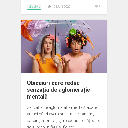
Lifestyle
0
19 IULIE 2026
Obiceiuri care reduc
senzația de aglomerație
mentală
Senzația de aglomerație mentală apare
atunci când avem prea multe gânduri,
sarcini, informații și responsabilități care
se suprapun fără suficient…