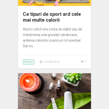
Ce tipuri de sport ard cele
mai multe calorii
Atunci când vine vorba de slăbit sau de
menținerea unei greutăți sănătoase,
arderea caloriilor joacă un rol esențial.
Dar nu…
Fitness
0
14 IUNIE 2026