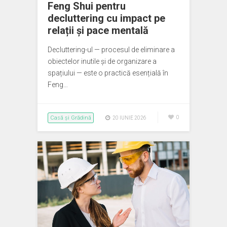
Feng Shui pentru
decluttering cu impact pe
relații și pace mentală
Decluttering-ul — procesul de eliminare a
obiectelor inutile și de organizare a
spațiului — este o practică esențială în
Feng…
Casă și Grădină
0
20 IUNIE 2026