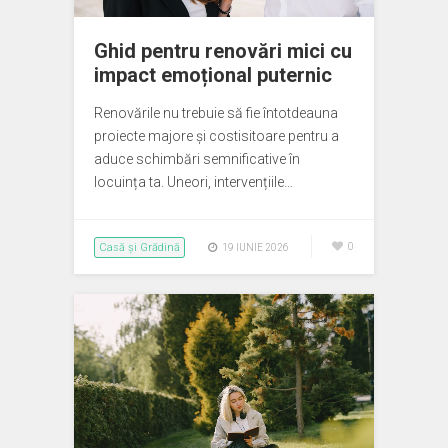
Ghid pentru renovări mici cu
impact emoțional puternic
Renovările nu trebuie să fie întotdeauna
proiecte majore și costisitoare pentru a
aduce schimbări semnificative în
locuința ta. Uneori, intervențiile…
Casă și Grădină
0
19 IUNIE 2026