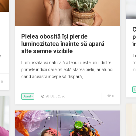
n
C
Pielea obosită își pierde
p
luminozitatea înainte să apară
î
alte semne vizibile
,
T
Luminozitatea naturală a tenului este unul dintre
m
primele indicii care reflectă starea pielii, iar atunci
î
când aceasta începe să dispară,…
0
L
Beauty
0
20 IULIE 2026