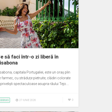
e să faci într-o zi liberă în
isabona
sabona, capitala Portugaliei, este un oraș plin
 farmec, cu străduțe pietruite, clădiri colorate
 priveliști spectaculoase asupra râului Tejo.…
ălătorii
0
27 IUNIE 2026