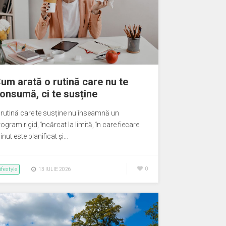
um arată o rutină care nu te
onsumă, ci te susține
 rutină care te susține nu înseamnă un
ogram rigid, încărcat la limită, în care fiecare
nut este planificat și…
ifestyle
0
13 IULIE 2026