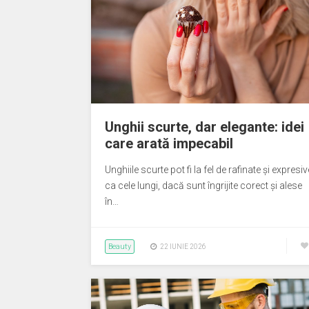
Unghii scurte, dar elegante: idei
care arată impecabil
Unghiile scurte pot fi la fel de rafinate și expresiv
ca cele lungi, dacă sunt îngrijite corect și alese
în…
Beauty
22 IUNIE 2026