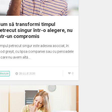
um să transformi timpul
etrecut singur într-o alegere, nu
ntr-un compromis
impul petrecut singur este adesea asociat, în
od greșit, cu lipsa companiei sau cu perioadele
n care nu avem altă…
ifestyle
0
28 IULIE 2026