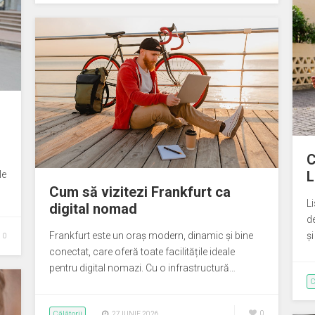
C
L
le
Cum să vizitezi Frankfurt ca
Li
digital nomad
de
Frankfurt este un oraș modern, dinamic și bine
și
0
conectat, care oferă toate facilitățile ideale
pentru digital nomazi. Cu o infrastructură…
C
Călătorii
0
27 IUNIE 2026