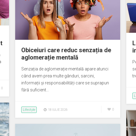
t
L
Obiceiuri care reduc senzația de
i
ă
aglomerație mentală
a
P
Senzația de aglomerație mentală apare atunci
se
când avem prea multe gânduri, sarcini,
tr
informații și responsabilități care se suprapun
0
fără suficient…
L
Lifestyle
0
18 IULIE 2026