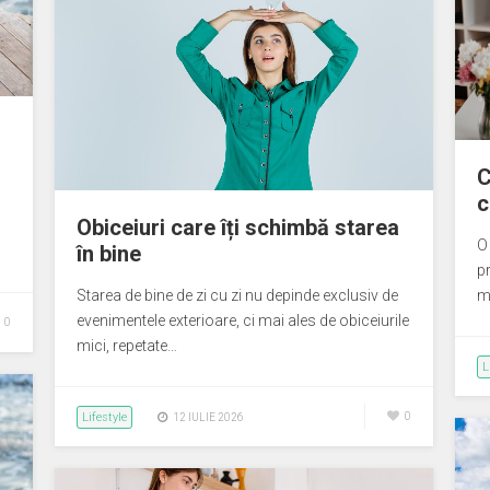
C
c
Obiceiuri care îți schimbă starea
O
în bine
…
pr
Starea de bine de zi cu zi nu depinde exclusiv de
mi
evenimentele exterioare, ci mai ales de obiceiurile
0
mici, repetate…
L
Lifestyle
0
12 IULIE 2026