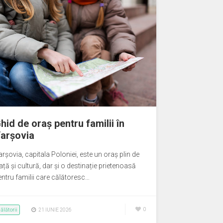
hid de oraș pentru familii în
arșovia
rșovia, capitala Poloniei, este un oraș plin de
ață și cultură, dar și o destinație prietenoasă
entru familii care călătoresc…
ălătorii
0
21 IUNIE 2026