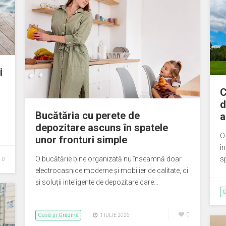
i
C
d
Bucătăria cu perete de
a
depozitare ascuns în spatele
O
unor fronturi simple
în
O bucătărie bine organizată nu înseamnă doar
sp
0
electrocasnice moderne și mobilier de calitate, ci
și soluții inteligente de depozitare care…
C
Casă și Grădină
0
1 IULIE 2026