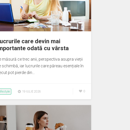
ucrurile care devin mai
mportante odată cu vârsta
e măsură ce trec anii, perspectiva asupra vieții
 schimbă, iar lucrurile care păreau esențiale în
ecut pot pierde din…
ifestyle
0
19 IULIE 2026