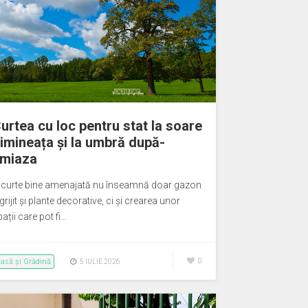
urtea cu loc pentru stat la soare
imineața și la umbră după-
miaza
 curte bine amenajată nu înseamnă doar gazon
grijit și plante decorative, ci și crearea unor
ații care pot fi…
asă și Grădină
0
5 IULIE 2026