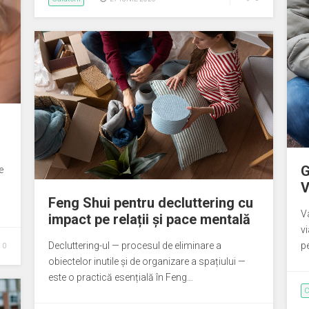
G
e
V
Feng Shui pentru decluttering cu
Va
impact pe relații și pace mentală
vi
Decluttering-ul — procesul de eliminare a
p
0
obiectelor inutile și de organizare a spațiului —
este o practică esențială în Feng…
C