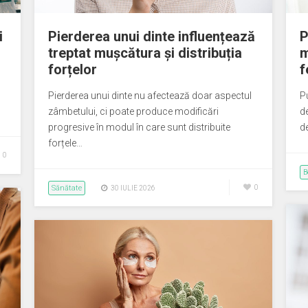
i
Pierderea unui dinte influențează
P
treptat mușcătura și distribuția
m
forțelor
f
Pierderea unui dinte nu afectează doar aspectul
P
zâmbetului, ci poate produce modificări
d
progresive în modul în care sunt distribuite
de
forțele…
0
B
Sănătate
0
30 IULIE 2026