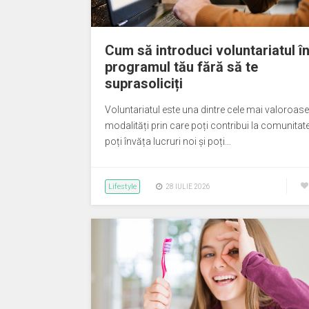
Cum să introduci voluntariatul î
programul tău fără să te
suprasoliciți
Voluntariatul este una dintre cele mai valoroase
modalități prin care poți contribui la comunitate
poți învăța lucruri noi și poți…
Lifestyle
28 IULIE 2026