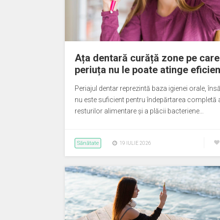
Ața dentară curăță zone pe care
periuța nu le poate atinge eficien
Periajul dentar reprezintă baza igienei orale, îns
nu este suficient pentru îndepărtarea completă 
resturilor alimentare și a plăcii bacteriene…
Sănătate
19 IULIE 2026