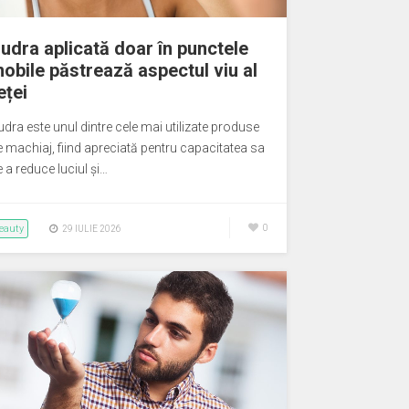
udra aplicată doar în punctele
obile păstrează aspectul viu al
eței
udra este unul dintre cele mai utilizate produse
e machiaj, fiind apreciată pentru capacitatea sa
 a reduce luciul și…
eauty
0
29 IULIE 2026