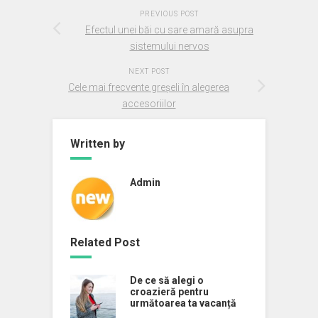
PREVIOUS POST
Efectul unei băi cu sare amară asupra
sistemului nervos
NEXT POST
Cele mai frecvente greșeli în alegerea
accesoriilor
Written by
Admin
Related Post
De ce să alegi o
croazieră pentru
următoarea ta vacanță