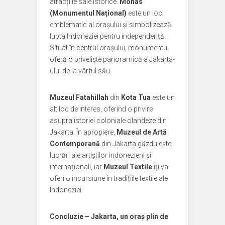
atracțiile sale istorice.
Monas
(Monumentul Național)
este un loc
emblematic al orașului și simbolizează
lupta Indoneziei pentru independență.
Situat în centrul orașului, monumentul
oferă o priveliște panoramică a Jakarta-
ului de la vârful său.
Muzeul Fatahillah
din
Kota Tua
este un
alt loc de interes, oferind o privire
asupra istoriei coloniale olandeze din
Jakarta. În apropiere,
Muzeul de Artă
Contemporană
din Jakarta găzduiește
lucrări ale artiștilor indonezieni și
internaționali, iar
Muzeul Textile
îți va
oferi o incursiune în tradițiile textile ale
Indoneziei.
Concluzie – Jakarta, un oraș plin de