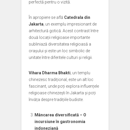
perfectă pentru o vizită.
În apropiere se află
Catedrala din
Jakarta
, un exemplu impresionant de
arhitectură gotică. Acest contrast între
două locații religioase importante
subliniază diversitatea religioasă a
orașului și este un loc simbolic de
unitate între diferitele culturi și religii.
Vihara Dharma Bhakti
, un templu
chinezesc tradițional, este un alt loc
fascinant, unde poți explora influențele
religioase chinezești în Jakarta și poți
învăța despre tradițiile budiste.
Mâncarea diversificată – O
incursiune în gastronomia
indoneziană