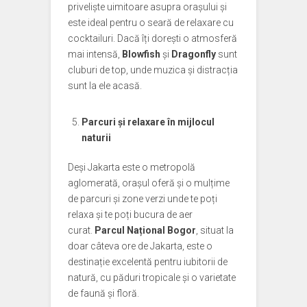
priveliște uimitoare asupra orașului și
este ideal pentru o seară de relaxare cu
cocktailuri. Dacă îți dorești o atmosferă
mai intensă,
Blowfish
și
Dragonfly
sunt
cluburi de top, unde muzica și distracția
sunt la ele acasă.
Parcuri și relaxare în mijlocul
naturii
Deși Jakarta este o metropolă
aglomerată, orașul oferă și o mulțime
de parcuri și zone verzi unde te poți
relaxa și te poți bucura de aer
curat.
Parcul Național Bogor
, situat la
doar câteva ore de Jakarta, este o
destinație excelentă pentru iubitorii de
natură, cu păduri tropicale și o varietate
de faună și floră.