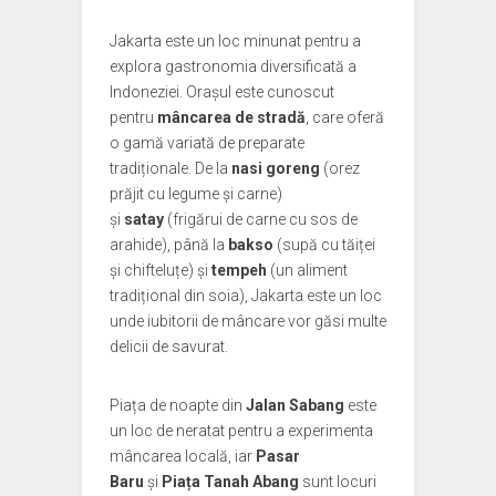
Jakarta este un loc minunat pentru a
explora gastronomia diversificată a
Indoneziei. Orașul este cunoscut
pentru
mâncarea de stradă
, care oferă
o gamă variată de preparate
tradiționale. De la
nasi goreng
(orez
prăjit cu legume și carne)
și
satay
(frigărui de carne cu sos de
arahide), până la
bakso
(supă cu tăiței
și chifteluțe) și
tempeh
(un aliment
tradițional din soia), Jakarta este un loc
unde iubitorii de mâncare vor găsi multe
delicii de savurat.
Piața de noapte din
Jalan Sabang
este
un loc de neratat pentru a experimenta
mâncarea locală, iar
Pasar
Baru
și
Piața Tanah Abang
sunt locuri