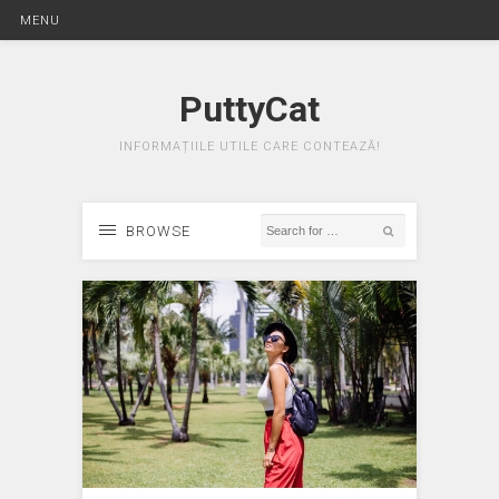
MENU
PuttyCat
INFORMAȚIILE UTILE CARE CONTEAZĂ!
BROWSE