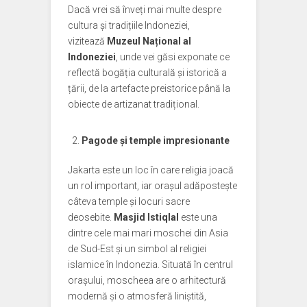
Dacă vrei să înveți mai multe despre
cultura și tradițiile Indoneziei,
vizitează
Muzeul Național al
Indoneziei
, unde vei găsi exponate ce
reflectă bogăția culturală și istorică a
țării, de la artefacte preistorice până la
obiecte de artizanat tradițional.
Pagode și temple impresionante
Jakarta este un loc în care religia joacă
un rol important, iar orașul adăpostește
câteva temple și locuri sacre
deosebite.
Masjid Istiqlal
este una
dintre cele mai mari moschei din Asia
de Sud-Est și un simbol al religiei
islamice în Indonezia. Situată în centrul
orașului, moscheea are o arhitectură
modernă și o atmosferă liniștită,