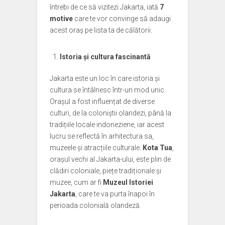
întrebi de ce să vizitezi Jakarta, iată
7
motive
care te vor convinge să adaugi
acest oraș pe lista ta de călătorii.
Istoria și cultura fascinantă
Jakarta este un loc în care istoria și
cultura se întâlnesc într-un mod unic.
Orașul a fost influențat de diverse
culturi, de la coloniștii olandezi, până la
tradițiile locale indoneziene, iar acest
lucru se reflectă în arhitectura sa,
muzeele și atracțiile culturale.
Kota Tua
,
orașul vechi al Jakarta-ului, este plin de
clădiri coloniale, piețe tradiționale și
muzee, cum ar fi
Muzeul Istoriei
Jakarta
, care te va purta înapoi în
perioada colonială olandeză.