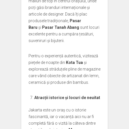
malluri de top în centrul orașului, unde
poți găsi branduri internaționale și
articole de designer. Dacă îți plac
produsele tradiționale,
Pasar
Baru
și
Pasar Tanah Abang
sunt locuri
excelente pentru a cumpăra țesături,
suveniruri și bijuterii.
Pentru o experiență autentică, vizitează
piețele de noapte din
Kota Tua
și
explorează străduțele pline de magazine
care vând obiecte de artizanat din lemn,
ceramică și produse din bambus.
Atracții istorice și locuri de neuitat
Jakarta este un oraș cu o istorie
fascinantă, iar o vacanță aici nu ar fi
completă fără o vizită la câteva dintre