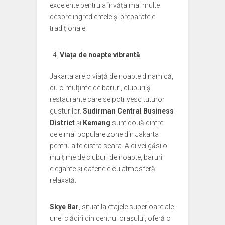
excelente pentru a învăța mai multe
despre ingredientele și preparatele
tradiționale.
Viața de noapte vibrantă
Jakarta are o viață de noapte dinamică,
cu o mulțime de baruri, cluburi și
restaurante care se potrivesc tuturor
gusturilor.
Sudirman Central Business
District
și
Kemang
sunt două dintre
cele mai populare zone din Jakarta
pentru a te distra seara. Aici vei găsi o
mulțime de cluburi de noapte, baruri
elegante și cafenele cu atmosferă
relaxată.
Skye Bar
, situat la etajele superioare ale
unei clădiri din centrul orașului, oferă o