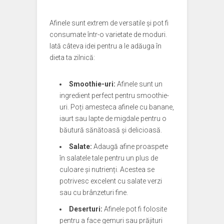
Afinele sunt extrem de versatile și pot fi
consumate într-o varietate de moduri.
Iată câteva idei pentru a le adăuga în
dieta ta zilnică:
Smoothie-uri:
Afinele sunt un
ingredient perfect pentru smoothie-
uri. Poți amesteca afinele cu banane,
iaurt sau lapte de migdale pentru o
băutură sănătoasă și delicioasă.
Salate:
Adaugă afine proaspete
în salatele tale pentru un plus de
culoare și nutrienți. Acestea se
potrivesc excelent cu salate verzi
sau cu brânzeturi fine.
Deserturi:
Afinele pot fi folosite
pentru a face gemuri sau prăjituri