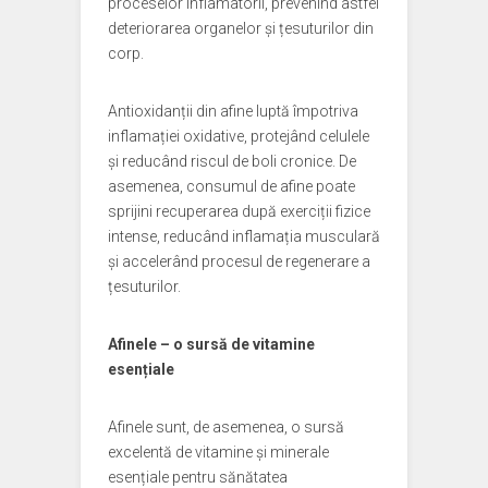
proceselor inflamatorii, prevenind astfel
deteriorarea organelor și țesuturilor din
corp.
Antioxidanții din afine luptă împotriva
inflamației oxidative, protejând celulele
și reducând riscul de boli cronice. De
asemenea, consumul de afine poate
sprijini recuperarea după exerciții fizice
intense, reducând inflamația musculară
și accelerând procesul de regenerare a
țesuturilor.
Afinele – o sursă de vitamine
esențiale
Afinele sunt, de asemenea, o sursă
excelentă de vitamine și minerale
esențiale pentru sănătatea