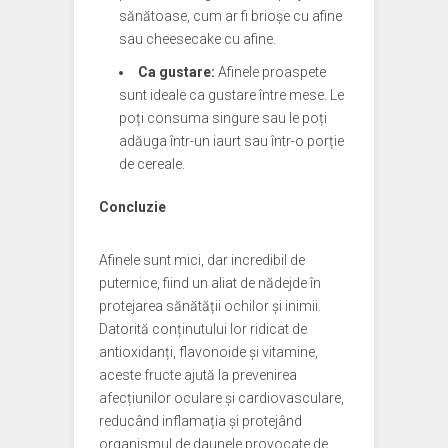
sănătoase, cum ar fi brioșe cu afine
sau cheesecake cu afine.
Ca gustare:
Afinele proaspete
sunt ideale ca gustare între mese. Le
poți consuma singure sau le poți
adăuga într-un iaurt sau într-o porție
de cereale.
Concluzie
Afinele sunt mici, dar incredibil de
puternice, fiind un aliat de nădejde în
protejarea sănătății ochilor și inimii.
Datorită conținutului lor ridicat de
antioxidanți, flavonoide și vitamine,
aceste fructe ajută la prevenirea
afecțiunilor oculare și cardiovasculare,
reducând inflamația și protejând
organismul de daunele provocate de