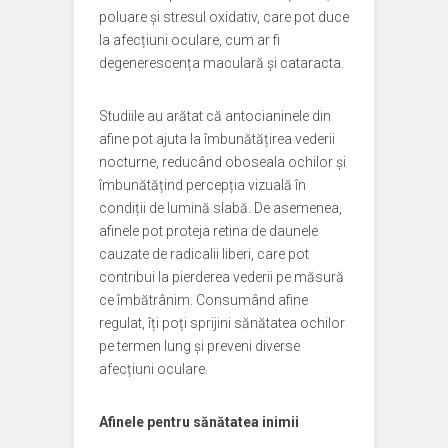
poluare și stresul oxidativ, care pot duce
la afecțiuni oculare, cum ar fi
degenerescența maculară și cataracta.
Studiile au arătat că antocianinele din
afine pot ajuta la îmbunătățirea vederii
nocturne, reducând oboseala ochilor și
îmbunătățind percepția vizuală în
condiții de lumină slabă. De asemenea,
afinele pot proteja retina de daunele
cauzate de radicalii liberi, care pot
contribui la pierderea vederii pe măsură
ce îmbătrânim. Consumând afine
regulat, îți poți sprijini sănătatea ochilor
pe termen lung și preveni diverse
afecțiuni oculare.
Afinele pentru sănătatea inimii