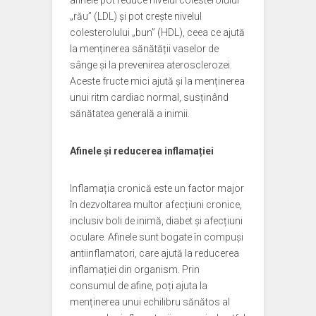
afinele pot reduce nivelul colesterolului
„rău” (LDL) și pot crește nivelul
colesterolului „bun” (HDL), ceea ce ajută
la menținerea sănătății vaselor de
sânge și la prevenirea aterosclerozei.
Aceste fructe mici ajută și la menținerea
unui ritm cardiac normal, susținând
sănătatea generală a inimii.
Afinele și reducerea inflamației
Inflamația cronică este un factor major
în dezvoltarea multor afecțiuni cronice,
inclusiv boli de inimă, diabet și afecțiuni
oculare. Afinele sunt bogate în compuși
antiinflamatori, care ajută la reducerea
inflamației din organism. Prin
consumul de afine, poți ajuta la
menținerea unui echilibru sănătos al