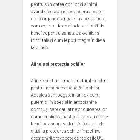
pentru sănătatea ochilor și a inimii,
având efecte benefice asupra acestor
două organe esențiale. În acest articol,
vom explora de ce afinele sunt atât de
benefice pentru sănătatea ochilor și
inimii tale și cum le poți integra în dieta
ta zilnică.
Afinele și protecția ochilor
Afinele sunt un remediu natural excelent
pentru menținerea sănătății ochilor.
Acestea sunt bogate în antioxidanți
puternici, în special în antocianine,
compuși care dau afinelor culoarea lor
caracteristică albastră și care au efecte
benefice asupra vederii. Antocianinele
ajută la protejarea ochilor împotriva
deteriorării provocate de radiațiile UV,