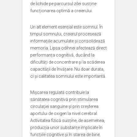
de lichide pe parcursul zilei susține
funcționarea optimă a creierului.
Un alt element esențial este somnul. În
timpul somnului, creierul procesează
informațiile acumulate și consolidează
memoria. Lipsa odihnei afectează direct
performanța cognitivă, ducând la
dificultăți de concentrare și la scăderea
capacității de învățare. Nu doar durata,
ci și calitatea somnului este importantă.
Mișcarea regulată contribuie la
sănătatea cognitivă prin stimularea
circulației sanguine și prin creșterea
aportului de oxigen la nivel cerebral.
Activitatea fizică susține, de asemenea,
producția unor substanțe implicate în
funcțiile cognitive și în starea de bine.