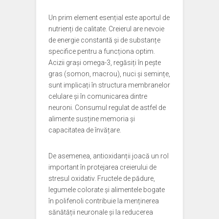
Un prim element esențial este aportul de
nutrienți de calitate. Creierul are nevoie
de energie constantă și de substanțe
specifice pentru a funcționa optim.
Acizii grași omega-3, regăsiți în pește
gras (somon, macrou), nuci și semințe,
sunt implicați în structura membranelor
celulare și în comunicarea dintre
neuroni. Consumul regulat de astfel de
alimente susține memoria și
capacitatea de învățare.
De asemenea, antioxidanții joacă un rol
important în protejarea creierului de
stresul oxidativ. Fructele de pădure,
legumele colorate și alimentele bogate
în polifenoli contribuie la menținerea
sănătății neuronale și la reducerea