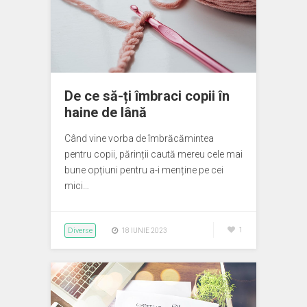
De ce să-ți îmbraci copii în
haine de lână
Când vine vorba de îmbrăcămintea
pentru copii, părinții caută mereu cele mai
bune opțiuni pentru a-i menține pe cei
mici…
Diverse
1
18 IUNIE 2023