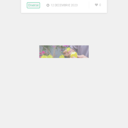
Diverse
0
12 DECEMBRIE 2023
Gutui Japoneze: Cum să le
plantezi și să le consumi
Gutuile japoneze, cunoscute și sub
numele de „nashi” sau „pere asiatice”,
sunt fructe delicioase și parfumate
originare din Asia de…