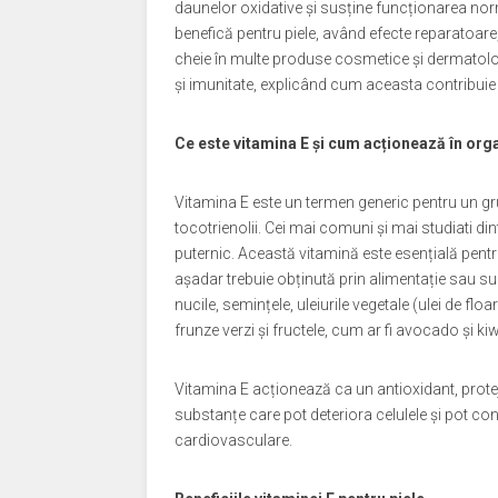
daunelor oxidative și susține funcționarea nor
benefică pentru piele, având efecte reparatoare,
cheie în multe produse cosmetice și dermatologi
și imunitate, explicând cum aceasta contribuie 
Ce este vitamina E și cum acționează în or
Vitamina E este un termen generic pentru un gru
tocotrienolii. Cei mai comuni și mai studiati din
puternic. Această vitamină este esențială pent
așadar trebuie obținută prin alimentație sau s
nucile, semințele, uleiurile vegetale (ulei de fl
frunze verzi și fructele, cum ar fi avocado și kiw
Vitamina E acționează ca un antioxidant, protejâ
substanțe care pot deteriora celulele și pot cont
cardiovasculare.