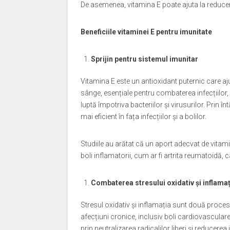
De asemenea, vitamina E poate ajuta la reducerea
Beneficiile vitaminei E pentru imunitate
Sprijin pentru sistemul imunitar
Vitamina E este un antioxidant puternic care ajut
sânge, esențiale pentru combaterea infecțiilor, d
luptă împotriva bacteriilor și virusurilor. Prin
mai eficient în fața infecțiilor și a bolilor.
Studiile au arătat că un aport adecvat de vitamin
boli inflamatorii, cum ar fi artrita reumatoidă, c
Combaterea stresului oxidativ și inflamaț
Stresul oxidativ și inflamația sunt două proces
afecțiuni cronice, inclusiv boli cardiovasculare
prin neutralizarea radicalilor liberi și reducere