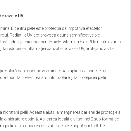
de razele UV
aminei E pentru piele este protecția sa împotriva efectelor
relui. Radiațiile UV pot provoca daune semnificative pielii,
ă, riduri și chiar cancer de piele. Vitamina E ajută la neutralizarea
și la reducerea inflamației cauzate de razele UV, protejând astfel
cție solară care conține vitamina E sau aplicarea unui ser cu
ntribui la prevenirea arsurilor solare și la protejarea pielii
hidratării pielii. Aceasta ajută la menținerea barierei de protecție a
d la o hidratare optimă. Aplicarea locală a vitaminei E sub formă de
 pielii și la reducerea senzației de piele aspră și iritată. De