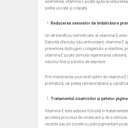
asemenea, vitamina E poate ajuta la reducerea iri
pielea uscată și crăpată.
Reducerea semnelor de îmbătrânire pre
Un alt beneficiu semnificativ al vitaminei E e
Datorită efectului său antioxidant, vitamina E aju
prevenirea distrugerii colagenului și elastinei, pr
vitamina E poate stimula regenerarea celulară, 
ridurilor fine și a liniilor de expresie.
Prin menținerea unui nivel optim de vitamina E
prematură, iar pielea rămâne tânără și sănăto
Tratamentul cicatricilor și petelor pigm
Vitamina E este adesea folosită în tratamentele 
accelera procesul de vindecare și de a stimula 
recente sau pe zonele cu pete pigmentare poate 