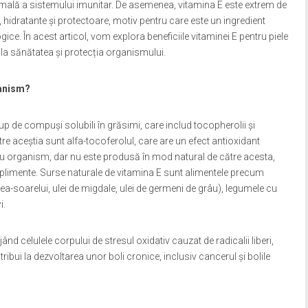
mală a sistemului imunitar. De asemenea, vitamina E este extrem de
 hidratante și protectoare, motiv pentru care este un ingredient
ce. În acest articol, vom explora beneficiile vitaminei E pentru piele
la sănătatea și protecția organismului.
ganism?
p de compuși solubili în grăsimi, care includ tocopherolii și
tre aceștia sunt alfa-tocoferolul, care are un efect antioxidant
ru organism, dar nu este produsă în mod natural de către acesta,
uplimente. Surse naturale de vitamina E sunt alimentele precum
oarea-soarelui, ulei de migdale, ulei de germeni de grâu), legumele cu
i.
nd celulele corpului de stresul oxidativ cauzat de radicalii liberi,
ribui la dezvoltarea unor boli cronice, inclusiv cancerul și bolile