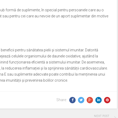
b formă de suplimente, în special pentru persoanele care au o
nt sau pentru cei care au nevoie de un aport suplimentar din motive
 beneficii pentru sănătatea pielii și sistemul imunitar. Datorită
tejează celulele organismului de daunele oxidative, ajutând la
rijinind funcționarea eficientă a sistemului imunitar. De asemenea,
la reducerea inflamației și la sprijinirea sănătății cardiovasculare.
na E sau suplimente adecvate poate contribui la menținerea unui
rea imunității și prevenirea bolilor cronice.
Share:
NEXT POST