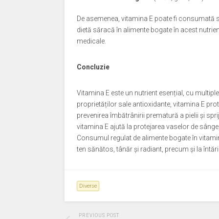
De asemenea, vitamina E poate fi consumată su
dietă săracă în alimente bogate în acest nutrie
medicale.
Concluzie
Vitamina E este un nutrient esențial, cu multiple
proprietăților sale antioxidante, vitamina E pro
prevenirea îmbătrânirii prematură a pielii și sp
vitamina E ajută la protejarea vaselor de sânge, 
Consumul regulat de alimente bogate în vitami
ten sănătos, tânăr și radiant, precum și la întări
Diverse
PREVIOUS POST