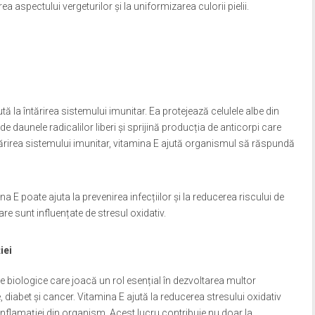
 aspectului vergeturilor și la uniformizarea culorii pielii.
ă la întărirea sistemului imunitar. Ea protejează celulele albe din
e daunele radicalilor liberi și sprijină producția de anticorpi care
 întărirea sistemului imunitar, vitamina E ajută organismul să răspundă
a E poate ajuta la prevenirea infecțiilor și la reducerea riscului de
are sunt influențate de stresul oxidativ.
iei
e biologice care joacă un rol esențial în dezvoltarea multor
, diabet și cancer. Vitamina E ajută la reducerea stresului oxidativ
a inflamației din organism. Acest lucru contribuie nu doar la