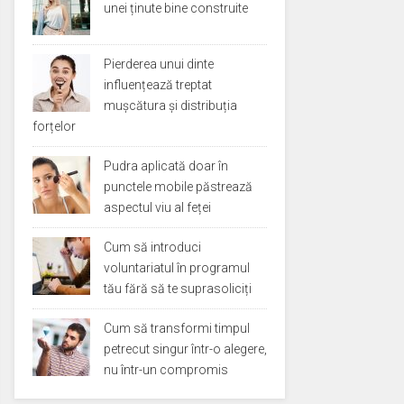
unei ținute bine construite
Pierderea unui dinte
influențează treptat
mușcătura și distribuția
forțelor
Pudra aplicată doar în
punctele mobile păstrează
aspectul viu al feței
Cum să introduci
voluntariatul în programul
tău fără să te suprasoliciți
Cum să transformi timpul
petrecut singur într-o alegere,
nu într-un compromis