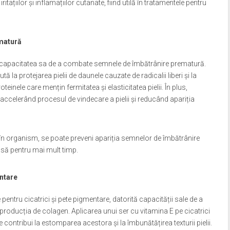
tațiilor și inflamațiilor cutanate, fiind utilă în tratamentele pentru
matură
ste capacitatea sa de a combate semnele de îmbătrânire prematură.
tă la protejarea pielii de daunele cauzate de radicalii liberi și la
oteinele care mențin fermitatea și elasticitatea pielii. În plus,
accelerând procesul de vindecare a pielii și reducând apariția
 în organism, se poate preveni apariția semnelor de îmbătrânire
asă pentru mai mult timp.
entare
pentru cicatrici și pete pigmentare, datorită capacității sale de a
producția de colagen. Aplicarea unui ser cu vitamina E pe cicatrici
contribui la estomparea acestora și la îmbunătățirea texturii pielii.