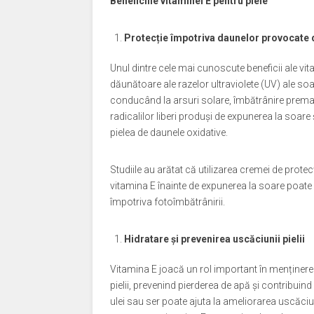
Beneficiile vitaminei E pentru piele
Protecție împotriva daunelor provocate 
Unul dintre cele mai cunoscute beneficii ale vit
dăunătoare ale razelor ultraviolete (UV) ale soa
conducând la arsuri solare, îmbătrânire prematur
radicalilor liberi produși de expunerea la soare 
pielea de daunele oxidative.
Studiile au arătat că utilizarea cremei de prote
vitamina E înainte de expunerea la soare poate co
împotriva fotoîmbătrânirii.
Hidratare și prevenirea uscăciunii pielii
Vitamina E joacă un rol important în menținerea 
pielii, prevenind pierderea de apă și contribuin
ulei sau ser poate ajuta la ameliorarea uscăciunii