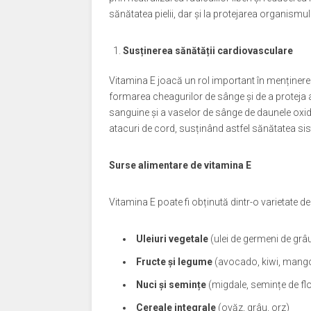
sănătatea pielii, dar și la protejarea organismul
Susținerea sănătății cardiovasculare
Vitamina E joacă un rol important în menținerea
formarea cheagurilor de sânge și de a proteja ar
sanguine și a vaselor de sânge de daunele oxida
atacuri de cord, susținând astfel sănătatea si
Surse alimentare de vitamina E
Vitamina E poate fi obținută dintr-o varietate de
Uleiuri vegetale
(ulei de germeni de grâu,
Fructe și legume
(avocado, kiwi, mango
Nuci și semințe
(migdale, semințe de flo
Cereale integrale
(ovăz, grâu, orz)