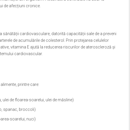
ui de afecțiuni cronice.
 sănătății cardiovasculare, datorită capacității sale de a preveni
terele de acumulările de colesterol. Prin protejarea celulelor
tive, vitamina E ajută la reducerea riscurilor de ateroscleroză și
stemului cardiovascular.
 alimente, printre care:
 ulei de floarea-soarelui, ulei de măsline)
, spanac, broccoli)
area-soarelui, nuci)