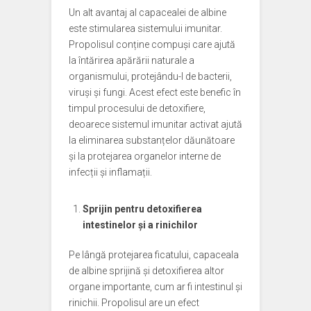
Un alt avantaj al capacealei de albine
este stimularea sistemului imunitar.
Propolisul conține compuși care ajută
la întărirea apărării naturale a
organismului, protejându-l de bacterii,
viruși și fungi. Acest efect este benefic în
timpul procesului de detoxifiere,
deoarece sistemul imunitar activat ajută
la eliminarea substanțelor dăunătoare
și la protejarea organelor interne de
infecții și inflamații.
Sprijin pentru detoxifierea
intestinelor și a rinichilor
Pe lângă protejarea ficatului, capaceala
de albine sprijină și detoxifierea altor
organe importante, cum ar fi intestinul și
rinichii. Propolisul are un efect