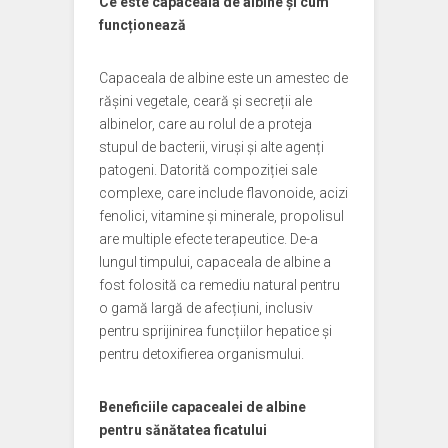
Ce este capaceala de albine și cum
funcționează
Capaceala de albine este un amestec de
rășini vegetale, ceară și secreții ale
albinelor, care au rolul de a proteja
stupul de bacterii, viruși și alte agenți
patogeni. Datorită compoziției sale
complexe, care include flavonoide, acizi
fenolici, vitamine și minerale, propolisul
are multiple efecte terapeutice. De-a
lungul timpului, capaceala de albine a
fost folosită ca remediu natural pentru
o gamă largă de afecțiuni, inclusiv
pentru sprijinirea funcțiilor hepatice și
pentru detoxifierea organismului.
Beneficiile capacealei de albine
pentru sănătatea ficatului