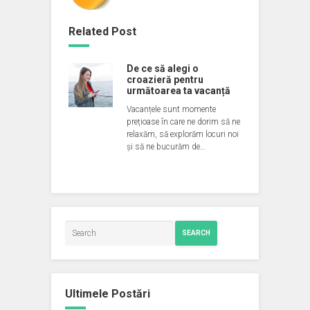
Related Post
De ce să alegi o
croazieră pentru
următoarea ta vacanță
Vacanțele sunt momente
prețioase în care ne dorim să ne
relaxăm, să explorăm locuri noi
și să ne bucurăm de…
SEARCH
Ultimele Postări