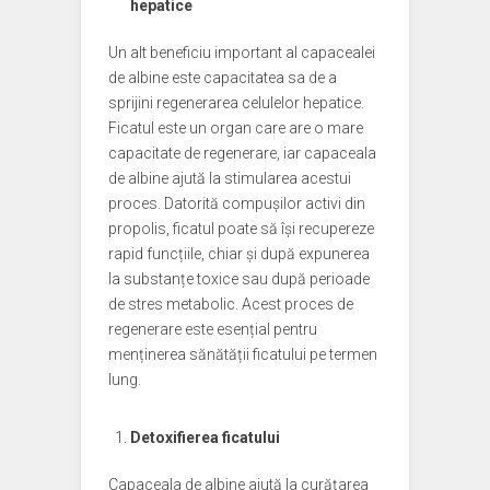
hepatice
Un alt beneficiu important al capacealei
de albine este capacitatea sa de a
sprijini regenerarea celulelor hepatice.
Ficatul este un organ care are o mare
capacitate de regenerare, iar capaceala
de albine ajută la stimularea acestui
proces. Datorită compușilor activi din
propolis, ficatul poate să își recupereze
rapid funcțiile, chiar și după expunerea
la substanțe toxice sau după perioade
de stres metabolic. Acest proces de
regenerare este esențial pentru
menținerea sănătății ficatului pe termen
lung.
Detoxifierea ficatului
Capaceala de albine ajută la curățarea