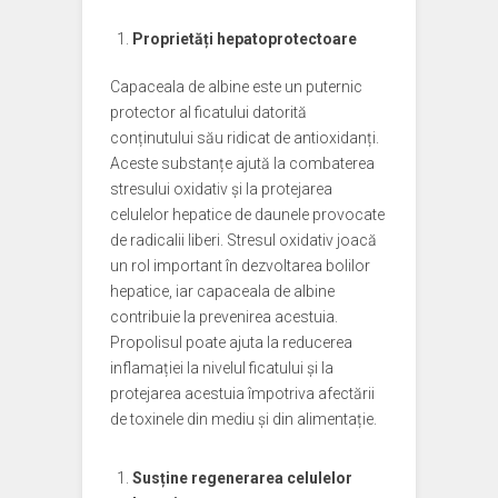
Proprietăți hepatoprotectoare
Capaceala de albine este un puternic
protector al ficatului datorită
conținutului său ridicat de antioxidanți.
Aceste substanțe ajută la combaterea
stresului oxidativ și la protejarea
celulelor hepatice de daunele provocate
de radicalii liberi. Stresul oxidativ joacă
un rol important în dezvoltarea bolilor
hepatice, iar capaceala de albine
contribuie la prevenirea acestuia.
Propolisul poate ajuta la reducerea
inflamației la nivelul ficatului și la
protejarea acestuia împotriva afectării
de toxinele din mediu și din alimentație.
Susține regenerarea celulelor