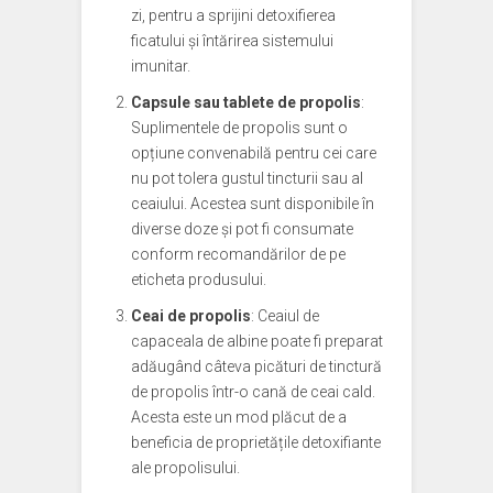
zi, pentru a sprijini detoxifierea
ficatului și întărirea sistemului
imunitar.
Capsule sau tablete de propolis
:
Suplimentele de propolis sunt o
opțiune convenabilă pentru cei care
nu pot tolera gustul tincturii sau al
ceaiului. Acestea sunt disponibile în
diverse doze și pot fi consumate
conform recomandărilor de pe
eticheta produsului.
Ceai de propolis
: Ceaiul de
capaceala de albine poate fi preparat
adăugând câteva picături de tinctură
de propolis într-o cană de ceai cald.
Acesta este un mod plăcut de a
beneficia de proprietățile detoxifiante
ale propolisului.