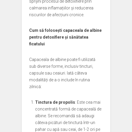
sprijini procesul de detoxifiere prin
calmarea inflamațiilor și reducerea
riscurilor de afecțiuni cronice.
Cum să folosești capaceala de albine
pentru detoxifiere și sănătatea
ficatului
Capaceala de albine poate fi utilizată
sub diverse forme, inclusiv tincturi,
capsule sau ceaiuri. Iată câteva
modalități de a o include în rutina
zilnică:
Tinctura de propolis
: Este cea mai
concentrată formă de capaceală de
albine. Se recomandă să adaugi
câteva picături de tinctură într-un
pahar cu apă sau ceai, de 1-2 ori pe