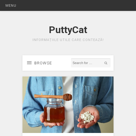
MENU
PuttyCat
INFORMAȚIILE UTILE CARE CONTEAZĂ!
BROWSE