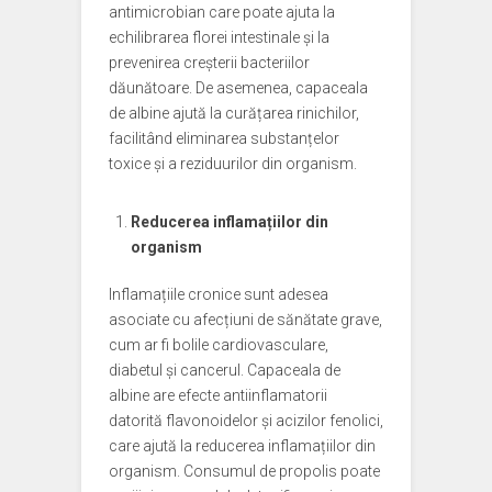
antimicrobian care poate ajuta la
echilibrarea florei intestinale și la
prevenirea creșterii bacteriilor
dăunătoare. De asemenea, capaceala
de albine ajută la curățarea rinichilor,
facilitând eliminarea substanțelor
toxice și a reziduurilor din organism.
Reducerea inflamațiilor din
organism
Inflamațiile cronice sunt adesea
asociate cu afecțiuni de sănătate grave,
cum ar fi bolile cardiovasculare,
diabetul și cancerul. Capaceala de
albine are efecte antiinflamatorii
datorită flavonoidelor și acizilor fenolici,
care ajută la reducerea inflamațiilor din
organism. Consumul de propolis poate