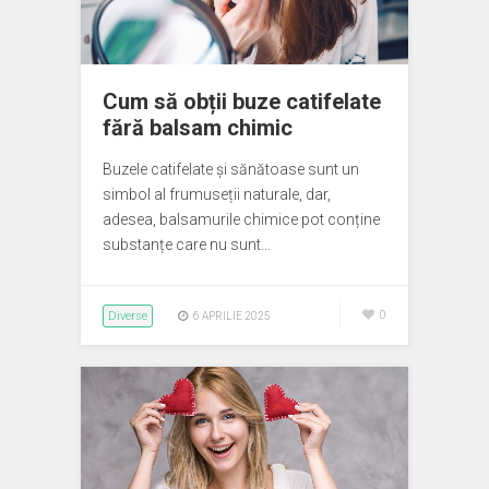
Cum să obții buze catifelate
fără balsam chimic
Buzele catifelate și sănătoase sunt un
simbol al frumuseții naturale, dar,
adesea, balsamurile chimice pot conține
substanțe care nu sunt…
Diverse
0
6 APRILIE 2025