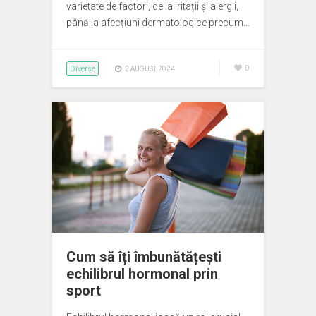
varietate de factori, de la iritații și alergii,
până la afecțiuni dermatologice precum…
Diverse
0
2 AUGUST 2024
Cum să îți îmbunătățești
echilibrul hormonal prin
sport