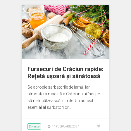
Fursecuri de Crăciun rapide:
Rețetă ușoară și sănătoasă
Se apropie sărbătorile de iarnă, iar
atmosfera magică a Crăciunului începe
să ne încălzească inimile. Un aspect
esențial al sărbătorilor…
Diverse
0
14 FEBRUARIE 2024