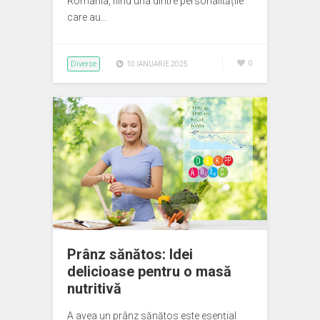
România, fiind una dintre personalitățile
care au…
Diverse
0
10 IANUARIE 2025
Prânz sănătos: Idei
delicioase pentru o masă
nutritivă
A avea un prânz sănătos este esențial