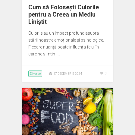
Cum să Folosești Culorile
pentru a Creea un Mediu
Liniștit
Culorile au un impact profund asupra
stării noastre emoționale și psihologice.
Fiecare nuanță poate influența felul în
care ne simțim,…
Diverse
0
17 DECEMBRIE 2024