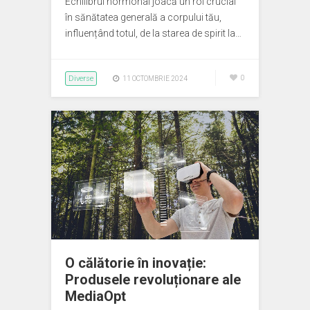
Echilibrul hormonal joacă un rol crucial
în sănătatea generală a corpului tău,
influențând totul, de la starea de spirit la…
Diverse
0
11 OCTOMBRIE 2024
O călătorie în inovație:
Produsele revoluționare ale
MediaOpt