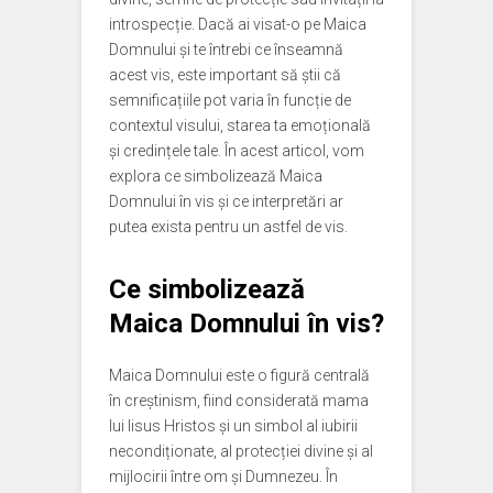
introspecție. Dacă ai visat-o pe Maica
Domnului și te întrebi ce înseamnă
acest vis, este important să știi că
semnificațiile pot varia în funcție de
contextul visului, starea ta emoțională
și credințele tale. În acest articol, vom
explora ce simbolizează Maica
Domnului în vis și ce interpretări ar
putea exista pentru un astfel de vis.
Ce simbolizează
Maica Domnului în vis?
Maica Domnului este o figură centrală
în creștinism, fiind considerată mama
lui Iisus Hristos și un simbol al iubirii
necondiționate, al protecției divine și al
mijlocirii între om și Dumnezeu. În