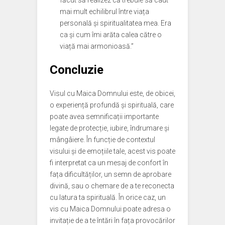
făcut să realizez că trebuie să caut
mai mult echilibrul între viața
personală și spiritualitatea mea. Era
ca și cum îmi arăta calea către o
viață mai armonioasă.”
Concluzie
Visul cu Maica Domnului este, de obicei,
o experiență profundă și spirituală, care
poate avea semnificații importante
legate de protecție, iubire, îndrumare și
mângâiere. În funcție de contextul
visului și de emoțiile tale, acest vis poate
fi interpretat ca un mesaj de confort în
fața dificultăților, un semn de aprobare
divină, sau o chemare de a te reconecta
cu latura ta spirituală. În orice caz, un
vis cu Maica Domnului poate adresa o
invitație de a te întări în fața provocărilor