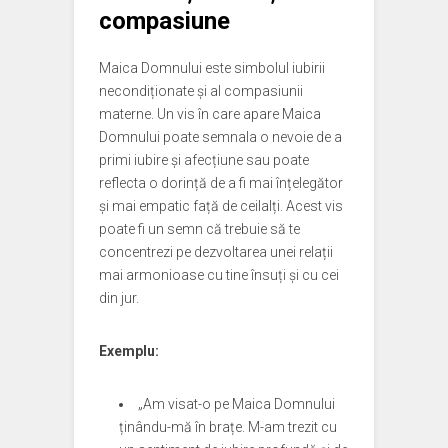
compasiune
Maica Domnului este simbolul iubirii
necondiționate și al compasiunii
materne. Un vis în care apare Maica
Domnului poate semnala o nevoie de a
primi iubire și afecțiune sau poate
reflecta o dorință de a fi mai înțelegător
și mai empatic față de ceilalți. Acest vis
poate fi un semn că trebuie să te
concentrezi pe dezvoltarea unei relații
mai armonioase cu tine însuți și cu cei
din jur.
Exemplu:
„Am visat-o pe Maica Domnului
ținându-mă în brațe. M-am trezit cu