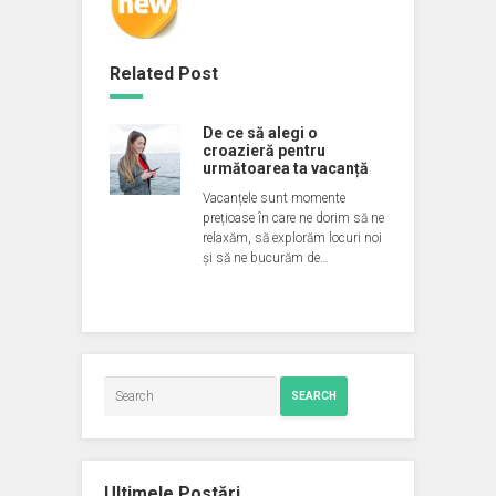
Related Post
De ce să alegi o
croazieră pentru
următoarea ta vacanță
Vacanțele sunt momente
prețioase în care ne dorim să ne
relaxăm, să explorăm locuri noi
și să ne bucurăm de…
SEARCH
Ultimele Postări