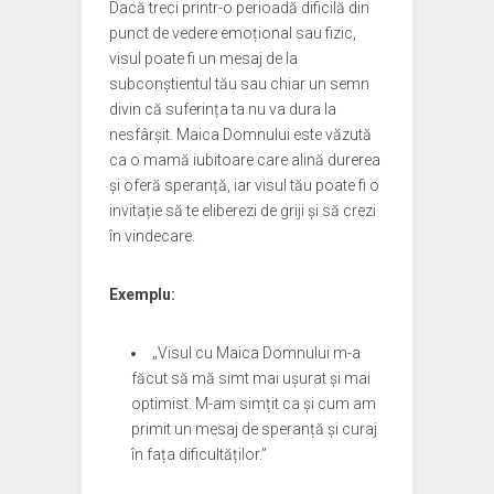
Dacă treci printr-o perioadă dificilă din
punct de vedere emoțional sau fizic,
visul poate fi un mesaj de la
subconștientul tău sau chiar un semn
divin că suferința ta nu va dura la
nesfârșit. Maica Domnului este văzută
ca o mamă iubitoare care alină durerea
și oferă speranță, iar visul tău poate fi o
invitație să te eliberezi de griji și să crezi
în vindecare.
Exemplu:
„Visul cu Maica Domnului m-a
făcut să mă simt mai ușurat și mai
optimist. M-am simțit ca și cum am
primit un mesaj de speranță și curaj
în fața dificultăților.”