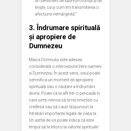
un sentiment de iubire profundă și de
liniște, ca și cum îmi transmiterea o
afecțiune nemărginită.”
3.
Îndrumare spirituală
și apropiere de
Dumnezeu
Maica Domnului este adesea
considerată o intercesiune între oameni
și Dumnezeu. În acest sens, visul poate
semnifica un moment de apropiere
spirituală sau o căutare a îndrumării
divine. Poate că te afli într-o perioadă în
care simți nevoia să te reconectezi cu
credința sau să cauți răspunsuri la
întrebări importante legate de viața ta.
Un astfel de vis poate indica că este
timpul să te întorci la valorile spirituale