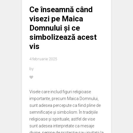
Ce înseamnă când
visezi pe Maica
Domnului și ce
simbolizează acest
vis
4 februarie 2025
by
Visele care includ figuri religioase
importante, precum Maica Domnului,
sunt adesea percepute ca fiind pline de
semnificație și simbolism. În tradițiile
religioase și spirituale, astfel de vise
sunt adesea interpretate ca mesaje
divine, semne de protecție sau invitații la