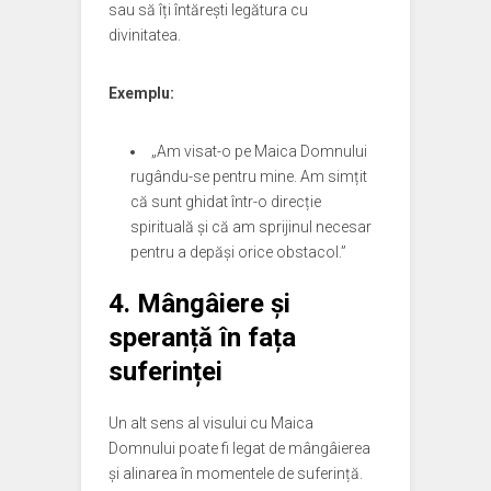
sau să îți întărești legătura cu
divinitatea.
Exemplu:
„Am visat-o pe Maica Domnului
rugându-se pentru mine. Am simțit
că sunt ghidat într-o direcție
spirituală și că am sprijinul necesar
pentru a depăși orice obstacol.”
4.
Mângâiere și
speranță în fața
suferinței
Un alt sens al visului cu Maica
Domnului poate fi legat de mângâierea
și alinarea în momentele de suferință.