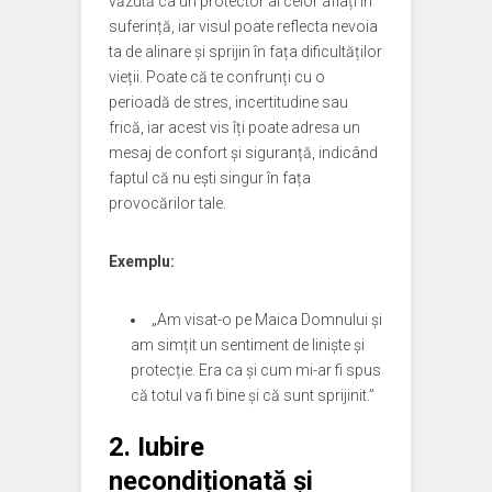
văzută ca un protector al celor aflați în
suferință, iar visul poate reflecta nevoia
ta de alinare și sprijin în fața dificultăților
vieții. Poate că te confrunți cu o
perioadă de stres, incertitudine sau
frică, iar acest vis îți poate adresa un
mesaj de confort și siguranță, indicând
faptul că nu ești singur în fața
provocărilor tale.
Exemplu:
„Am visat-o pe Maica Domnului și
am simțit un sentiment de liniște și
protecție. Era ca și cum mi-ar fi spus
că totul va fi bine și că sunt sprijinit.”
2.
Iubire
necondiționată și