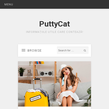
MENU
PuttyCat
INFORMAȚIILE UTILE CARE CONTEAZĂ!
BROWSE