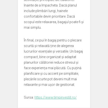
înainte de a împacheta. Dacă planul
include plimbări lungi, hainele
confortabile devin prioritare. Dacă
scopul este relaxarea, bagajul poate fi și
mai simplu.
În final, ce pui în bagaj pentru o plecare
scurtă și relaxată ține de alegerea
lucrurilor esențiale și versatile. Un bagaj
compact, bine organizat și adaptat
planurilor călătoriei reduce stresul și
face experiența mai plăcută. Cu puțină
planificare și cu accent pe simplitate,
plecările scurte pot deveni mult mai
relaxante și mai ușor de gestionat.
Sursa:
https://www.timpinvestit.ro/