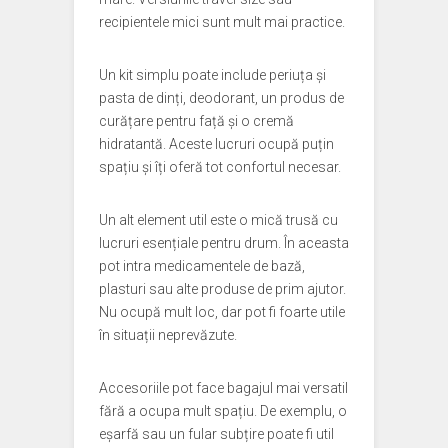
recipientele mici sunt mult mai practice.
Un kit simplu poate include periuța și
pasta de dinți, deodorant, un produs de
curățare pentru față și o cremă
hidratantă. Aceste lucruri ocupă puțin
spațiu și îți oferă tot confortul necesar.
Un alt element util este o mică trusă cu
lucruri esențiale pentru drum. În aceasta
pot intra medicamentele de bază,
plasturi sau alte produse de prim ajutor.
Nu ocupă mult loc, dar pot fi foarte utile
în situații neprevăzute.
Accesoriile pot face bagajul mai versatil
fără a ocupa mult spațiu. De exemplu, o
eșarfă sau un fular subțire poate fi util