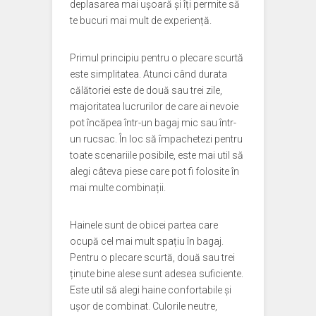
deplasarea mai ușoară și îți permite să
te bucuri mai mult de experiență.
Primul principiu pentru o plecare scurtă
este simplitatea. Atunci când durata
călătoriei este de două sau trei zile,
majoritatea lucrurilor de care ai nevoie
pot încăpea într-un bagaj mic sau într-
un rucsac. În loc să împachetezi pentru
toate scenariile posibile, este mai util să
alegi câteva piese care pot fi folosite în
mai multe combinații.
Hainele sunt de obicei partea care
ocupă cel mai mult spațiu în bagaj.
Pentru o plecare scurtă, două sau trei
ținute bine alese sunt adesea suficiente.
Este util să alegi haine confortabile și
ușor de combinat. Culorile neutre,