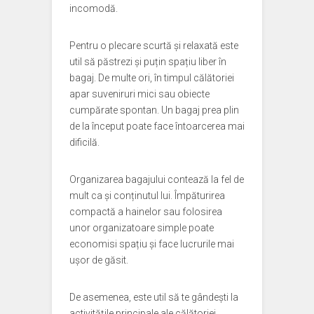
incomodă.
Pentru o plecare scurtă și relaxată este
util să păstrezi și puțin spațiu liber în
bagaj. De multe ori, în timpul călătoriei
apar suveniruri mici sau obiecte
cumpărate spontan. Un bagaj prea plin
de la început poate face întoarcerea mai
dificilă.
Organizarea bagajului contează la fel de
mult ca și conținutul lui. Împăturirea
compactă a hainelor sau folosirea
unor organizatoare simple poate
economisi spațiu și face lucrurile mai
ușor de găsit.
De asemenea, este util să te gândești la
activitățile principale ale călătoriei