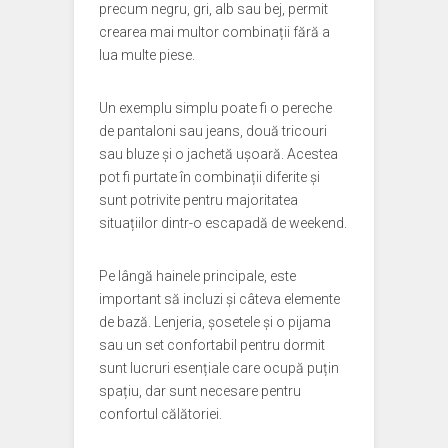
precum negru, gri, alb sau bej, permit
crearea mai multor combinații fără a
lua multe piese.
Un exemplu simplu poate fi o pereche
de pantaloni sau jeans, două tricouri
sau bluze și o jachetă ușoară. Acestea
pot fi purtate în combinații diferite și
sunt potrivite pentru majoritatea
situațiilor dintr-o escapadă de weekend.
Pe lângă hainele principale, este
important să incluzi și câteva elemente
de bază. Lenjeria, șosetele și o pijama
sau un set confortabil pentru dormit
sunt lucruri esențiale care ocupă puțin
spațiu, dar sunt necesare pentru
confortul călătoriei.