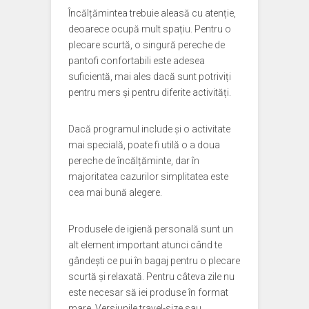
Încălțămintea trebuie aleasă cu atenție,
deoarece ocupă mult spațiu. Pentru o
plecare scurtă, o singură pereche de
pantofi confortabili este adesea
suficientă, mai ales dacă sunt potriviți
pentru mers și pentru diferite activități.
Dacă programul include și o activitate
mai specială, poate fi utilă o a doua
pereche de încălțăminte, dar în
majoritatea cazurilor simplitatea este
cea mai bună alegere.
Produsele de igienă personală sunt un
alt element important atunci când te
gândești ce pui în bagaj pentru o plecare
scurtă și relaxată. Pentru câteva zile nu
este necesar să iei produse în format
mare. Versiunile travel-size sau