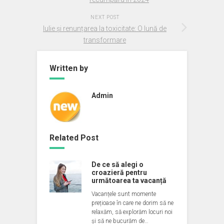
NEXT POST
Iulie și renunțarea la toxicitate: O lună de
transformare
Written by
Admin
Related Post
De ce să alegi o
croazieră pentru
următoarea ta vacanță
Vacanțele sunt momente
prețioase în care ne dorim să ne
relaxăm, să explorăm locuri noi
și să ne bucurăm de…