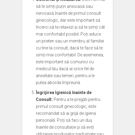
să te simți puțin anxioasă sau
nervoasă înainte de primul consult
ginecologic, dar este important să
încerci să te relaxezi și să te simți cât
mai confortabil posibil. Poți aduce
un prieten sau un membru al familiei
cu tine la consult, dacă te face să te
simți mai confortabil. De asemenea,
este important să comunici cu
medicul tău dacă ai orice fel de
anxietate sau temeri, pentru a le
putea aborda împreună.
Îngrijirea Igienică înainte de
Consult:
Pentru a te pregăti pentru
primul consult ginecologic, este
recomandat să ai grijă de igiena
personală. Poți să faci un duș
înainte de consultație și să eviți
utilizarea produselor parfumate sau