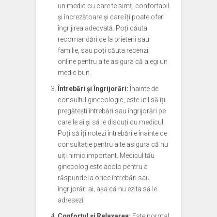
un medic cu care te simți confortabil
și încrezătoare și care îți poate oferi
îngrijirea adecvată. Poți căuta
recomandări de la prieteni sau
familie, sau poți căuta recenzii
online pentru a te asigura că alegi un
medic bun.
Întrebări și Îngrijorări:
Înainte de
consultul ginecologic, este util să îți
pregătești întrebări sau îngrijorări pe
care le ai și să le discuți cu medicul.
Poți să îți notezi întrebările înainte de
consultație pentru a te asigura că nu
uiți nimic important. Medicul tău
ginecolog este acolo pentru a
răspunde la orice întrebări sau
îngrijorări ai, așa că nu ezita să le
adresezi.
Confortul și Relaxarea:
Este normal