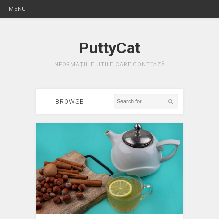
MENU
PuttyCat
INFORMAȚIILE UTILE CARE CONTEAZĂ!
BROWSE