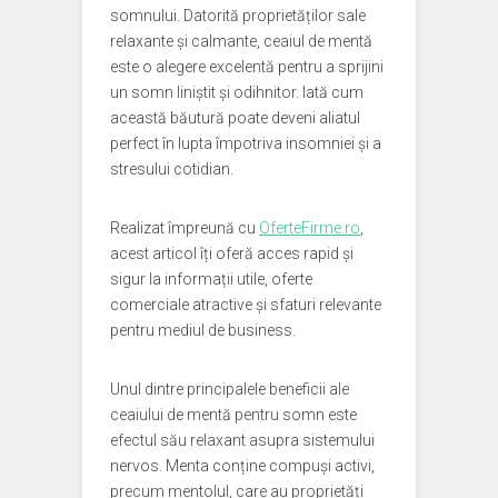
somnului. Datorită proprietăților sale
relaxante și calmante, ceaiul de mentă
este o alegere excelentă pentru a sprijini
un somn liniștit și odihnitor. Iată cum
această băutură poate deveni aliatul
perfect în lupta împotriva insomniei și a
stresului cotidian.
Realizat împreună cu
OferteFirme.ro
,
acest articol îți oferă acces rapid și
sigur la informații utile, oferte
comerciale atractive și sfaturi relevante
pentru mediul de business.
Unul dintre principalele beneficii ale
ceaiului de mentă pentru somn este
efectul său relaxant asupra sistemului
nervos. Menta conține compuși activi,
precum mentolul, care au proprietăți