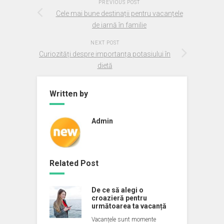
PREVIOUS POST
Cele mai bune destinații pentru vacanțele
de iarnă în familie
NEXT POST
Curiozități despre importanța potasiului în
dietă
Written by
Admin
Related Post
De ce să alegi o
croazieră pentru
următoarea ta vacanță
Vacanțele sunt momente