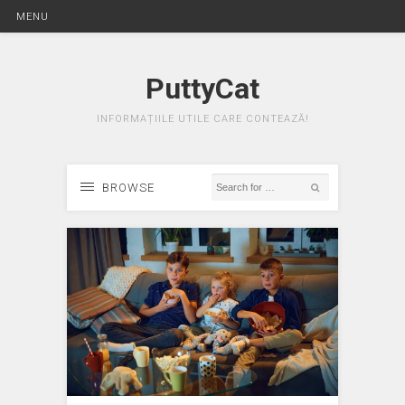
MENU
PuttyCat
INFORMAȚIILE UTILE CARE CONTEAZĂ!
BROWSE