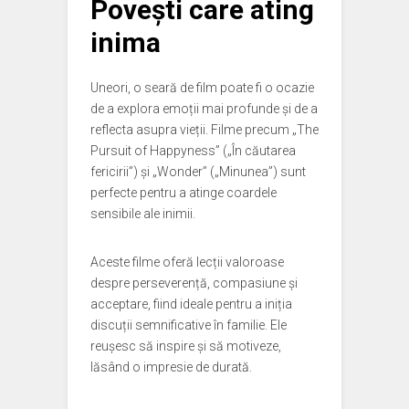
Povești care ating
inima
Uneori, o seară de film poate fi o ocazie
de a explora emoții mai profunde și de a
reflecta asupra vieții. Filme precum „The
Pursuit of Happyness” („În căutarea
fericirii”) și „Wonder” („Minunea”) sunt
perfecte pentru a atinge coardele
sensibile ale inimii.
Aceste filme oferă lecții valoroase
despre perseverență, compasiune și
acceptare, fiind ideale pentru a iniția
discuții semnificative în familie. Ele
reușesc să inspire și să motiveze,
lăsând o impresie de durată.