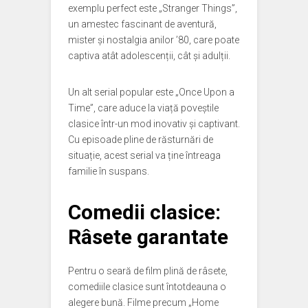
exemplu perfect este „Stranger Things”,
un amestec fascinant de aventură,
mister și nostalgia anilor ’80, care poate
captiva atât adolescenții, cât și adulții.
Un alt serial popular este „Once Upon a
Time”, care aduce la viață poveștile
clasice într-un mod inovativ și captivant.
Cu episoade pline de răsturnări de
situație, acest serial va ține întreaga
familie în suspans.
Comedii clasice:
Râsete garantate
Pentru o seară de film plină de râsete,
comediile clasice sunt întotdeauna o
alegere bună. Filme precum „Home