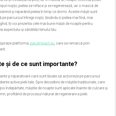
impul nopții, pielea se reface și se regenerează, iar o mască de
 hrănind și reparând pielea în timp ce dormi. Aceste măști sunt
pe parcursul întregii nopți, lăsându-ți pielea mai fină, mai
ghid, îți voi prezenta cele mai bune măști de noapte pentru
ea aspectului și sănătății tenului tău.
nspirație platforma
ziarulimpact.eu
, care se remarcă prin
rit.
e și de ce sunt importante?
tante și reparatoare care sunt lăsate să acționeze pe parcursul
iente active pielii tale. Spre deosebire de măștile tradiționale, care
poi îndepărtate, măștile de noapte sunt aplicate înainte de culcare și
n, profitând de procesul natural de regenerare a pielii.