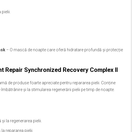
pielii.
ask
– O mască de noapte care oferă hidratare profundă și protecție
t Repair Synchronized Recovery Complex II
ă de produse foarte apreciate pentru repararea pielii. Conține
îmbătrânire și la stimularea regenerării pielii pe timp de noapte.
i la regenerarea pielii.
a repararea pielii.