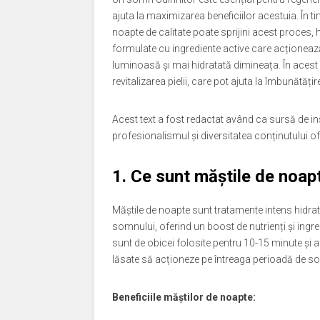
ajuta la maximizarea beneficiilor acestuia. În t
noapte de calitate poate sprijini acest proces,
formulate cu ingrediente active care acționează 
luminoasă și mai hidratată dimineața. În acest 
revitalizarea pielii, care pot ajuta la îmbunătățir
Acest text a fost redactat având ca sursă de i
profesionalismul și diversitatea conținutului ofe
1.
Ce sunt măștile de noapt
Măștile de noapte sunt tratamente intens hidra
somnului, oferind un boost de nutrienți și ingred
sunt de obicei folosite pentru 10-15 minute și a
lăsate să acționeze pe întreaga perioadă de som
Beneficiile măștilor de noapte: