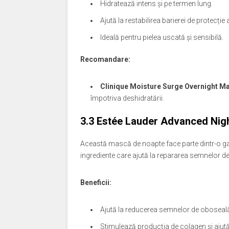
Hidratează intens și pe termen lung.
Ajută la restabilirea barierei de protecție a 
Ideală pentru pielea uscată și sensibilă.
Recomandare:
Clinique Moisture Surge Overnight M
împotriva deshidratării.
3.3
Estée Lauder Advanced Nigh
Această mască de noapte face parte dintr-o gam
ingrediente care ajută la repararea semnelor de 
Beneficii:
Ajută la reducerea semnelor de oboseală ș
Stimulează producția de colagen și ajută l