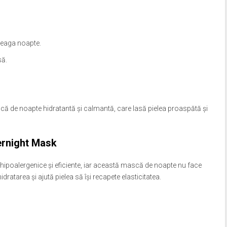
treaga noapte.
să.
ă de noapte hidratantă și calmantă, care lasă pielea proaspătă și
ernight Mask
hipoalergenice și eficiente, iar această mască de noapte nu face
atarea și ajută pielea să își recapete elasticitatea.