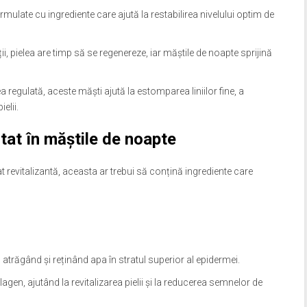
mulate cu ingrediente care ajută la restabilirea nivelului optim de
i, pielea are timp să se regenereze, iar măștile de noapte sprijină
ea regulată, aceste măști ajută la estomparea liniilor fine, a
elii.
tat în măștile de noapte
revitalizantă, aceasta ar trebui să conțină ingrediente care
i, atrăgând și reținând apa în stratul superior al epidermei.
gen, ajutând la revitalizarea pielii și la reducerea semnelor de