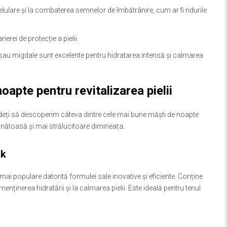
elulare și la combaterea semnelor de îmbătrânire, cum ar fi ridurile
ierei de protecție a pielii.
 sau migdale sunt excelente pentru hidratarea intensă și calmarea
oapte pentru revitalizarea pielii
deți să descoperim câteva dintre cele mai bune măști de noapte
 sănătoasă și mai strălucitoare dimineața.
sk
i populare datorită formulei sale inovative și eficiente. Conține
menținerea hidratării și la calmarea pielii. Este ideală pentru tenul