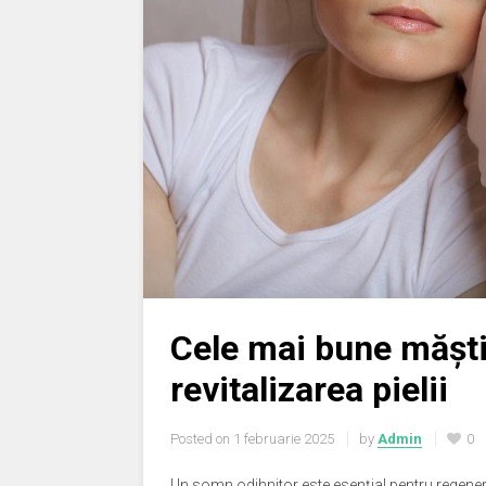
Cele mai bune măști
revitalizarea pielii
Posted on
1 februarie 2025
by
Admin
0
Un somn odihnitor este esențial pentru regenerar