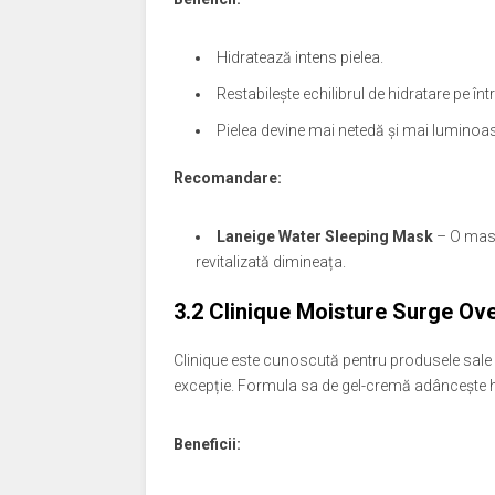
Hidratează intens pielea.
Restabilește echilibrul de hidratare pe în
Pielea devine mai netedă și mai luminoa
Recomandare:
Laneige Water Sleeping Mask
– O masc
revitalizată dimineața.
3.2
Clinique Moisture Surge Ov
Clinique este cunoscută pentru produsele sale 
excepție. Formula sa de gel-cremă adâncește hidr
Beneficii: