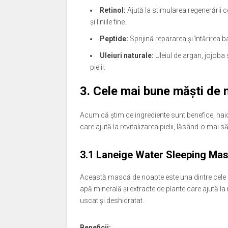
Retinol:
Ajută la stimularea regenerării c
și liniile fine.
Peptide:
Sprijină repararea și întărirea bar
Uleiuri naturale:
Uleiul de argan, jojoba
pielii.
3.
Cele mai bune măști de n
Acum că știm ce ingrediente sunt benefice, hai
care ajută la revitalizarea pielii, lăsând-o mai
3.1
Laneige Water Sleeping Ma
Această mască de noapte este una dintre cele ma
apă minerală și extracte de plante care ajută la 
uscat și deshidratat.
Beneficii: