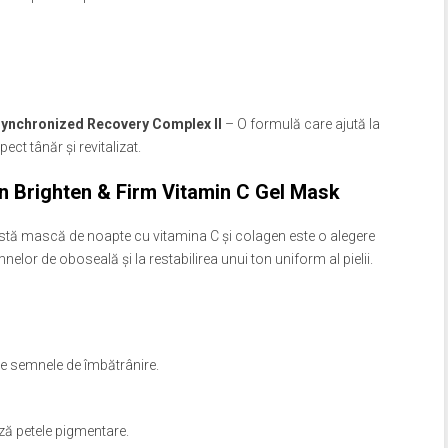
Synchronized Recovery Complex II
– O formulă care ajută la
ect tânăr și revitalizat.
n Brighten & Firm Vitamin C Gel Mask
astă mască de noapte cu vitamina C și colagen este o alegere
lor de oboseală și la restabilirea unui ton uniform al pielii.
ine semnele de îmbătrânire.
ă petele pigmentare.