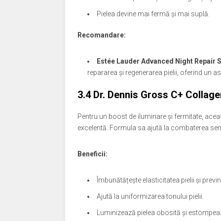
Pielea devine mai fermă și mai suplă.
Recomandare:
Estée Lauder Advanced Night Repair 
repararea și regenerarea pielii, oferind un asp
3.4
Dr. Dennis Gross C+ Collage
Pentru un boost de iluminare și fermitate, ace
excelentă. Formula sa ajută la combaterea semne
Beneficii:
Îmbunătățește elasticitatea pielii și prev
Ajută la uniformizarea tonului pielii.
Luminizează pielea obosită și estompeaz