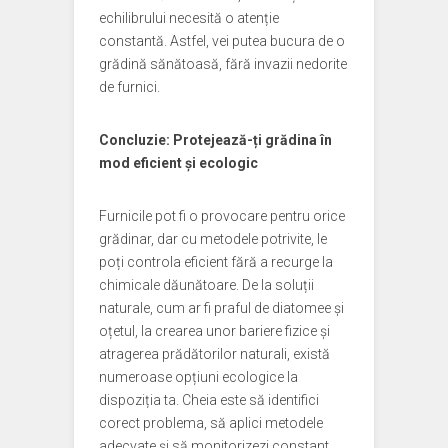
echilibrului necesită o atenție
constantă. Astfel, vei putea bucura de o
grădină sănătoasă, fără invazii nedorite
de furnici.
Concluzie: Protejează-ți grădina în
mod eficient și ecologic
Furnicile pot fi o provocare pentru orice
grădinar, dar cu metodele potrivite, le
poți controla eficient fără a recurge la
chimicale dăunătoare. De la soluții
naturale, cum ar fi praful de diatomee și
oțetul, la crearea unor bariere fizice și
atragerea prădătorilor naturali, există
numeroase opțiuni ecologice la
dispoziția ta. Cheia este să identifici
corect problema, să aplici metodele
adecvate și să monitorizezi constant