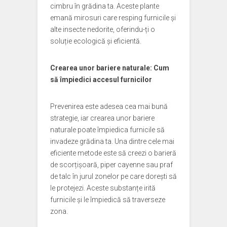
cimbru în grădina ta. Aceste plante
emană mirosuri care resping furnicile și
alte insecte nedorite, oferindu-ți o
soluție ecologică și eficientă.
Crearea unor bariere naturale: Cum
să împiedici accesul furnicilor
Prevenirea este adesea cea mai bună
strategie, iar crearea unor bariere
naturale poate împiedica furnicile să
invadeze grădina ta. Una dintre cele mai
eficiente metode este să creezi o barieră
de scorțișoară, piper cayenne sau praf
de talc în jurul zonelor pe care dorești să
le protejezi. Aceste substanțe irită
furnicile și le împiedică să traverseze
zona.