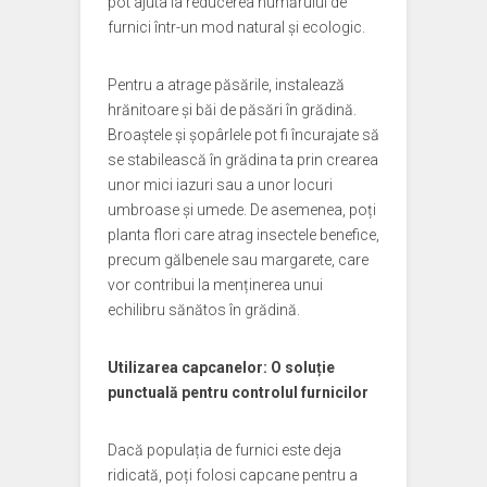
pot ajuta la reducerea numărului de
furnici într-un mod natural și ecologic.
Pentru a atrage păsările, instalează
hrănitoare și băi de păsări în grădină.
Broaștele și șopârlele pot fi încurajate să
se stabilească în grădina ta prin crearea
unor mici iazuri sau a unor locuri
umbroase și umede. De asemenea, poți
planta flori care atrag insectele benefice,
precum gălbenele sau margarete, care
vor contribui la menținerea unui
echilibru sănătos în grădină.
Utilizarea capcanelor: O soluție
punctuală pentru controlul furnicilor
Dacă populația de furnici este deja
ridicată, poți folosi capcane pentru a