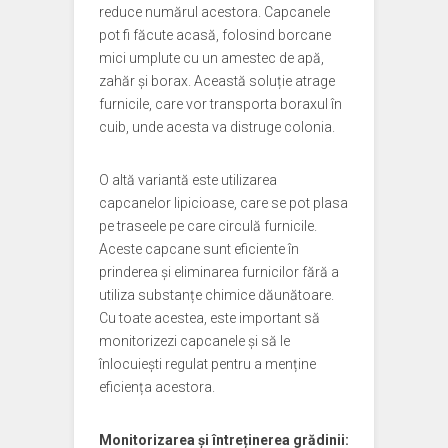
reduce numărul acestora. Capcanele
pot fi făcute acasă, folosind borcane
mici umplute cu un amestec de apă,
zahăr și borax. Această soluție atrage
furnicile, care vor transporta boraxul în
cuib, unde acesta va distruge colonia.
O altă variantă este utilizarea
capcanelor lipicioase, care se pot plasa
pe traseele pe care circulă furnicile.
Aceste capcane sunt eficiente în
prinderea și eliminarea furnicilor fără a
utiliza substanțe chimice dăunătoare.
Cu toate acestea, este important să
monitorizezi capcanele și să le
înlocuiești regulat pentru a menține
eficiența acestora.
Monitorizarea și întreținerea grădinii: