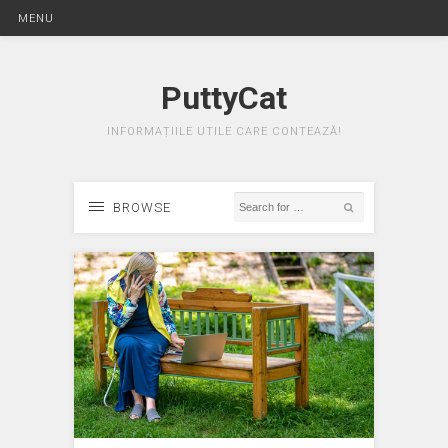
MENU
PuttyCat
INFORMAȚIILE UTILE CARE CONTEAZĂ!
BROWSE