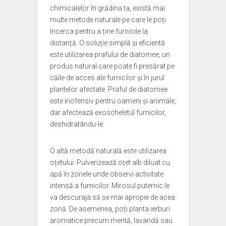
chimicalelor în grădina ta, există mai
multe metode naturale pe care le poți
încerca pentru a ține furnicile la
distanță. O soluție simplă și eficientă
este utilizarea prafului de diatomee, un
produs natural care poate fi presărat pe
căile de acces ale furnicilor și în jurul
plantelor afectate. Praful de diatomee
este inofensiv pentru oameni și animale,
dar afectează exoscheletul furnicilor,
deshidratându-le.
O altă metodă naturală este utilizarea
oțetului. Pulverizează oțet alb diluat cu
apă în zonele unde observi activitate
intensă a furnicilor. Mirosul puternic le
va descuraja să se mai apropie de acea
zonă. De asemenea, poți planta ierburi
aromatice precum mentă, lavandă sau