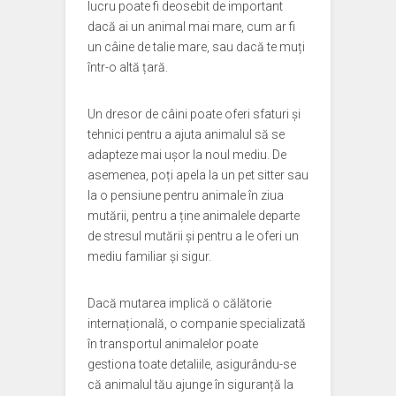
lucru poate fi deosebit de important
dacă ai un animal mai mare, cum ar fi
un câine de talie mare, sau dacă te muți
într-o altă țară.
Un dresor de câini poate oferi sfaturi și
tehnici pentru a ajuta animalul să se
adapteze mai ușor la noul mediu. De
asemenea, poți apela la un pet sitter sau
la o pensiune pentru animale în ziua
mutării, pentru a ține animalele departe
de stresul mutării și pentru a le oferi un
mediu familiar și sigur.
Dacă mutarea implică o călătorie
internațională, o companie specializată
în transportul animalelor poate
gestiona toate detaliile, asigurându-se
că animalul tău ajunge în siguranță la