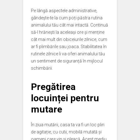
Pe lângă aspectele administrative,
gândește-te la cum poți păstra rutina
animalului tău cât mai intactă. Continuă
să-l hrănești la aceleași ore și menține
cât mai mult din obiceiurile zilnice, cum
ar fi plimbările sau joaca. Stabilitatea în
rutinele zilnice îi va oferi animalului tău
un sentiment de siguranță în mijlocul
schimbării.
Pregătirea
locuinței pentru
mutare
În ziua mutării, casa ta va fi un loc plin
de agitație, cu cutii, mobilă mutată și
oameni care vin și pleacă. Acest mediu