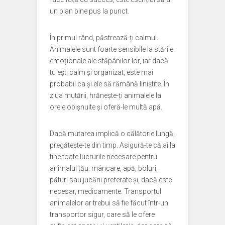
un plan bine pus la punct.
În primul rând, păstrează-ți calmul.
Animalele sunt foarte sensibile la stările
emoționale ale stăpânilor lor, iar dacă
tu ești calm și organizat, este mai
probabil ca și ele să rămână liniștite. În
ziua mutării, hrănește-ți animalele la
orele obișnuite și oferă-le multă apă.
Dacă mutarea implică o călătorie lungă,
pregătește-te din timp. Asigură-te că ai la
tine toate lucrurile necesare pentru
animalul tău: mâncare, apă, boluri,
pături sau jucării preferate și, dacă este
necesar, medicamente. Transportul
animalelor ar trebui să fie făcut într-un
transportor sigur, care să le ofere