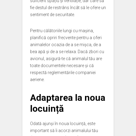
suficient spațiu și ventilație, dar care să
fie destul de restrâns încât să le ofere un
sentiment de securitate.
Pentru călătoriile lungi cu mașina,
planifică opriri frecvente pentru a oferi
animalelor ocazia de a se mișca, de a
bea apă și de a se relaxa. Dacă zbori cu
avionul, asigură-te că animalul tău are
toate documentele necesare și că
respectă reglementările companiei
aeriene.
Adaptarea la noua
locuință
Odată ajunși în noua locuință, este
important să îi acorzi animalului tău