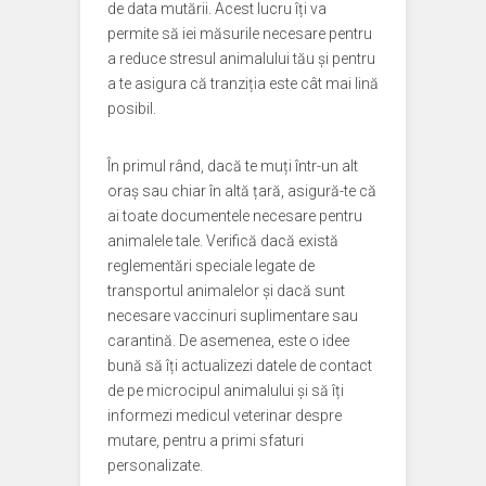
de data mutării. Acest lucru îți va
permite să iei măsurile necesare pentru
a reduce stresul animalului tău și pentru
a te asigura că tranziția este cât mai lină
posibil.
În primul rând, dacă te muți într-un alt
oraș sau chiar în altă țară, asigură-te că
ai toate documentele necesare pentru
animalele tale. Verifică dacă există
reglementări speciale legate de
transportul animalelor și dacă sunt
necesare vaccinuri suplimentare sau
carantină. De asemenea, este o idee
bună să îți actualizezi datele de contact
de pe microcipul animalului și să îți
informezi medicul veterinar despre
mutare, pentru a primi sfaturi
personalizate.