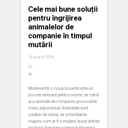
Cele mai bune soluții
pentru îngrijirea
animalelor de
companie în timpul
mutării
16 august 2024
by
Mutarea într-o nouă locuință este un
proces stresant pentru oricine, iar când
ai și animale de companie, provocările
cresc exponențial. Animalele sunt
creaturi de rutină, iar schimbările
majore, cum ar fi o mutare, le pot afecta
profund. Îngrijirea corespunzătoare a