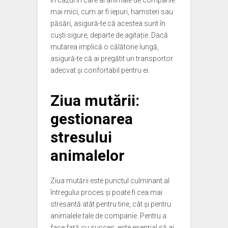
În cazul în care ai animale de companie
mai mici, cum ar fi iepuri, hamsteri sau
păsări, asigură-te că acestea sunt în
cuști sigure, departe de agitație. Dacă
mutarea implică o călătorie lungă,
asigură-te că ai pregătit un transportor
adecvat și confortabil pentru ei.
Ziua mutării:
gestionarea
stresului
animalelor
Ziua mutării este punctul culminant al
întregului proces și poate fi cea mai
stresantă atât pentru tine, cât și pentru
animalele tale de companie. Pentru a
face față cu succes, este esențial să ai