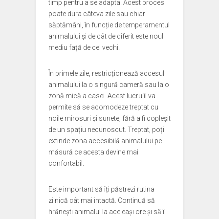
timp pentru a se adapta. Acest proces
poate dura câteva zile sau chiar
săptămâni, în funcție de temperamentul
animalului și de cât de diferit este noul
mediu față de cel vechi.
În primele zile, restricționează accesul
animalului la o singură cameră sau la o
zonă mică a casei. Acest lucru îi va
permite să se acomodeze treptat cu
noile mirosuri și sunete, fără a fi copleșit
de un spațiu necunoscut. Treptat, poți
extinde zona accesibilă animalului pe
măsură ce acesta devine mai
confortabil.
Este important să îți păstrezi rutina
zilnică cât mai intactă. Continuă să
hrănești animalul la aceleași ore și să îi