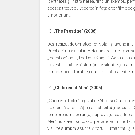
identitatea și înstrăinarea, fiind un exemplu pe
adesea trecut cu vederea în fața altor filme de g
emoționant.
„The Prestige” (2006)
Deși regizat de Christopher Nolan și având în 
Prestige” nu a avut întotdeauna recunoașterea p
„Inception” sau „The Dark Knight”. Acesta este u
poveste plină de răsturnări de situație și o atm
mintea spectatorului și care merită o atenție ma
„Children of Men” (2006)
„Children of Men” regizat de Alfonso Cuarón, est
cu o criză a fertilității și a instabilității socia
teme precum speranța, supraviețuirea și lupta pe
Men” nu a avut succesul pe care l-ar fi meritat la
viziune sumbră asupra viitorului umanității și es