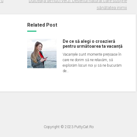
ru
Dulceața de nuci verzi: Desertul natural care susține
sănătatea inimii
Related Post
De ce să alegi o croazieră
pentru următoarea ta vacanță
Vacanțele sunt momente prețioase în
care ne dorim să ne relaxăm, să
explorăm locuri noi și să ne bucurăm
de…
Copyright © 2023
PuttyCat.Ro