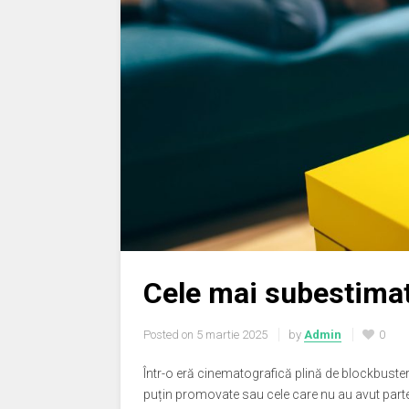
Cele mai subestimat
Posted on
5 martie 2025
by
Admin
0
Într-o eră cinematografică plină de blockbustere
puțin promovate sau cele care nu au avut parte 