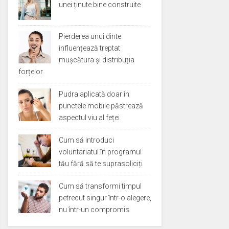
unei ținute bine construite
Pierderea unui dinte
influențează treptat
mușcătura și distribuția
forțelor
Pudra aplicată doar în
punctele mobile păstrează
aspectul viu al feței
Cum să introduci
voluntariatul în programul
tău fără să te suprasoliciți
Cum să transformi timpul
petrecut singur într-o alegere,
nu într-un compromis