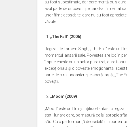
au fost subestimate, dar care merită cu sigur
avut parte de succesul pe care l-ar fi meritat s
unor filme deosebite, care nu au fost apreciate p
văzute.
„The Fall” (2006)
Regizat de Tarsem Singh, „The Fall” este un fil
momentul lansării sale. Povestea are loc în per
împrietenește cu un actor paralizat, care îi sp
excepțională și o poveste emoționantă, acest f
parte de o recunoaștere pe scară largă, „The Fa
poveștii.
„Moon” (2009)
„Moon” este un film științifico-fantastic regiz
stații lunare care, pe măsură ce își apropie sfârș
său. Cu o performanță deosebită din partea lu