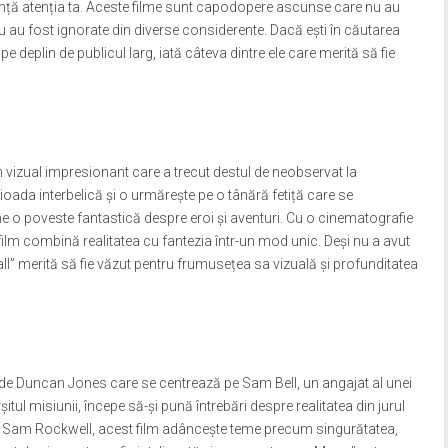
anță atenția ta. Aceste filme sunt capodopere ascunse care nu au
au au fost ignorate din diverse considerente. Dacă ești în căutarea
e deplin de publicul larg, iată câteva dintre ele care merită să fie
m vizual impresionant care a trecut destul de neobservat la
ioada interbelică și o urmărește pe o tânără fetiță care se
une o poveste fantastică despre eroi și aventuri. Cu o cinematografie
ilm combină realitatea cu fantezia într-un mod unic. Deși nu a avut
ll” merită să fie văzut pentru frumusețea sa vizuală și profunditatea
at de Duncan Jones care se centrează pe Sam Bell, un angajat al unei
itul misiunii, începe să-și pună întrebări despre realitatea din jurul
i Sam Rockwell, acest film adâncește teme precum singurătatea,