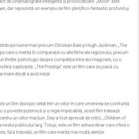
rfect de cinematografie inteligentă și provocatoare. „Moon” este
en, dar reprezintă un exemplu de film științifico-fantastic profund și
distribuție nume mari precum Christian Bale și Hugh Jackman, „The
e care o merită în comparație cu alte filme ale regizorului, precum
n thriller psihologic despre competiția între doi magicieni, cu o
osferă captivantă. „The Prestige” este un film care se joacă cu
i mare decât a avut inițial.
e un film distopic setat într-un viitor în care omenirea se confruntă
le. Cu o poveste puternică și o regie impecabilă, acest film tratează
ntru un viitor mai bun. Deși a fost apreciat de critici, „Children of
 nivelul publicului larg. Totuși, este un film extraordinar care oferă o
te, fără îndoială, un film care merită mai multă atenție.