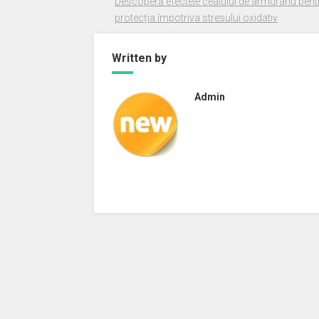
Descoperă efectele ceaiului de armurariu pent
protecția împotriva stresului oxidativ
Written by
Admin