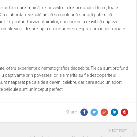
n film care îmbină trei povești din trei perioade diferite, toate
te. Cu o abordare vizuală unică și o coloană sonoră puternică
 film profund și vizual uimitor, dar care nu a reușit să capteze
ercurile vieții, despre lupta cu moartea și despre cum iubirea poate
ate, oferă experiențe cinematografice deosebite. Fie că sunt profund
u captivante prin povestea lor, ele merită să fie descoperite și
 sunt neapărat pe cale de a deveni celebre, dar care aduc un aport
 pelicule sunt un început perfect.
Share:
NEXT POST