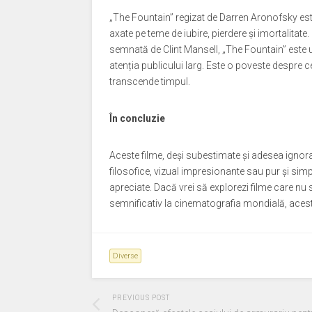
„The Fountain” regizat de Darren Aronofsky este u
axate pe teme de iubire, pierdere și imortalita
semnată de Clint Mansell, „The Fountain” este un
atenția publicului larg. Este o poveste despre c
transcende timpul.
În concluzie
Aceste filme, deși subestimate și adesea ignor
filosofice, vizual impresionante sau pur și simpl
apreciate. Dacă vrei să explorezi filme care nu
semnificativ la cinematografia mondială, aceste
Diverse
PREVIOUS POST