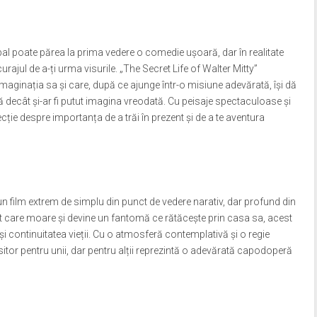
ncipal poate părea la prima vedere o comedie ușoară, dar în realitate
rajul de a-ți urma visurile. „The Secret Life of Walter Mitty”
 imaginația sa și care, după ce ajunge într-o misiune adevărată, își dă
 decât și-ar fi putut imagina vreodată. Cu peisaje spectaculoase și
ție despre importanța de a trăi în prezent și de a te aventura
n film extrem de simplu din punct de vedere narativ, dar profund din
 care moare și devine un fantomă ce rătăcește prin casa sa, acest
i continuitatea vieții. Cu o atmosferă contemplativă și o regie
sitor pentru unii, dar pentru alții reprezintă o adevărată capodoperă