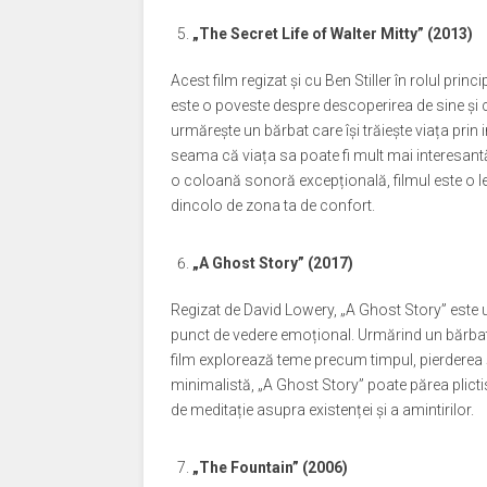
„The Secret Life of Walter Mitty” (2013)
Acest film regizat și cu Ben Stiller în rolul pri
este o poveste despre descoperirea de sine și cu
urmărește un bărbat care își trăiește viața prin
seama că viața sa poate fi mult mai interesantă
o coloană sonoră excepțională, filmul este o lec
dincolo de zona ta de confort.
„A Ghost Story” (2017)
Regizat de David Lowery, „A Ghost Story” este u
punct de vedere emoțional. Urmărind un bărbat
film explorează teme precum timpul, pierderea ș
minimalistă, „A Ghost Story” poate părea plicti
de meditație asupra existenței și a amintirilor.
„The Fountain” (2006)