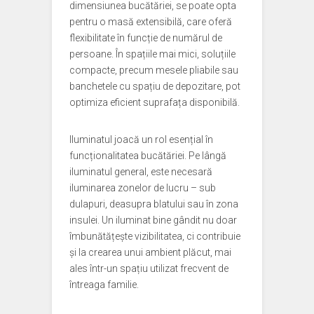
dimensiunea bucătăriei, se poate opta
pentru o masă extensibilă, care oferă
flexibilitate în funcție de numărul de
persoane. În spațiile mai mici, soluțiile
compacte, precum mesele pliabile sau
banchetele cu spațiu de depozitare, pot
optimiza eficient suprafața disponibilă.
Iluminatul joacă un rol esențial în
funcționalitatea bucătăriei. Pe lângă
iluminatul general, este necesară
iluminarea zonelor de lucru – sub
dulapuri, deasupra blatului sau în zona
insulei. Un iluminat bine gândit nu doar
îmbunătățește vizibilitatea, ci contribuie
și la crearea unui ambient plăcut, mai
ales într-un spațiu utilizat frecvent de
întreaga familie.