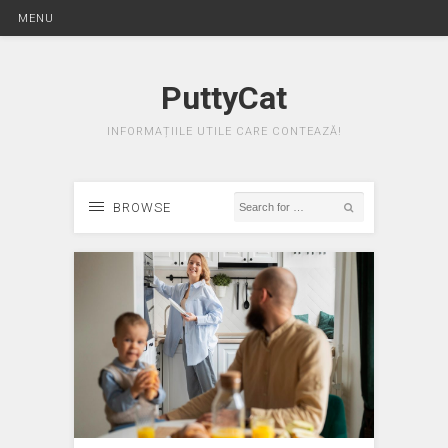
MENU
PuttyCat
INFORMAȚIILE UTILE CARE CONTEAZĂ!
BROWSE