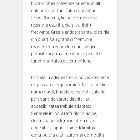
Durabilitatea materialelor este un alt
criteriu important. Într-o bucătărie
folosită intens, finisajele trebuie să
reziste la uzură, pete și curățări
frecvente. Gresia antiderapantă, blaturile
din cuarț sau granit și fronturile
rezistente la zgârieturi sunt alegeri
potrivite pentru a menține aspectul și
funcționalitatea pe termen lung.
Un detaliu adesea trecut cu vederea este
organizarea ergonomică. Într-o familie
numeroasă, bucătăria este utilizată de
persoane de vârste diferite, iar
accesibilitatea trebuie adaptată.
Sertarele în locul rafturilor clasice,
electrocasnicele montate la nivel
accesibil și spațiile bine delimitate
contribuie la o utilizare mai comodă și