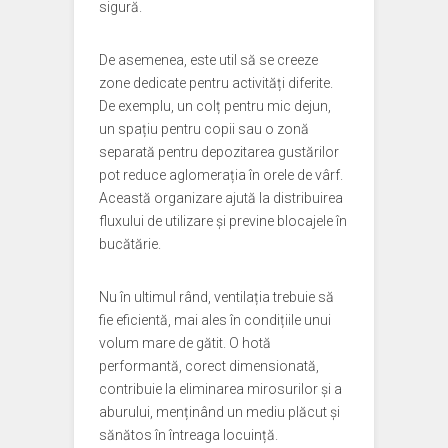
sigură.
De asemenea, este util să se creeze
zone dedicate pentru activități diferite.
De exemplu, un colț pentru mic dejun,
un spațiu pentru copii sau o zonă
separată pentru depozitarea gustărilor
pot reduce aglomerația în orele de vârf.
Această organizare ajută la distribuirea
fluxului de utilizare și previne blocajele în
bucătărie.
Nu în ultimul rând, ventilația trebuie să
fie eficientă, mai ales în condițiile unui
volum mare de gătit. O hotă
performantă, corect dimensionată,
contribuie la eliminarea mirosurilor și a
aburului, menținând un mediu plăcut și
sănătos în întreaga locuință.