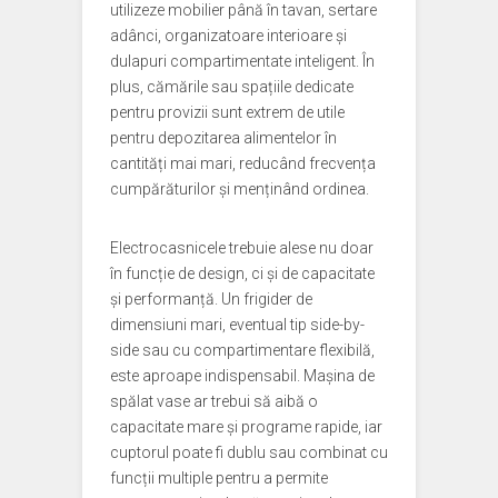
utilizeze mobilier până în tavan, sertare
adânci, organizatoare interioare și
dulapuri compartimentate inteligent. În
plus, cămările sau spațiile dedicate
pentru provizii sunt extrem de utile
pentru depozitarea alimentelor în
cantități mai mari, reducând frecvența
cumpărăturilor și menținând ordinea.
Electrocasnicele trebuie alese nu doar
în funcție de design, ci și de capacitate
și performanță. Un frigider de
dimensiuni mari, eventual tip side-by-
side sau cu compartimentare flexibilă,
este aproape indispensabil. Mașina de
spălat vase ar trebui să aibă o
capacitate mare și programe rapide, iar
cuptorul poate fi dublu sau combinat cu
funcții multiple pentru a permite