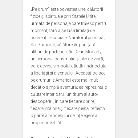
„Pe drum” este povestea unei călătorii
fizice și spirituale prin Statele Unite,
urmată de personaje care trăiesc pentru
moment, fără a se lăsa limitați de
convențiile sociale. Naratorul principal,
Sal Paradise, călătorește prin țară
alături de prietenul său Dean Moriarty,
un personaj carismatic și plin de viață,
care devine simbolul căutării neîncetate
a libertății și a sensului. Această odisee
pe drumurile Americii este mai mult
decât o simplă aventură; ea reprezintă o
căutare interioară, un drum al auto-
descoperirii, în care fiecare oprire,
fiecare întâlnire și fiecare peisaj reflectă
o parte a procesului de înțelegere a
propriei identități.