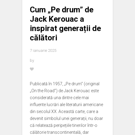
Cum „Pe drum” de
Jack Kerouac a
inspirat generații de
călători
7 ianuarie 2025
by
Publicată în 1957, „Pe drum” (original
„On the Road”) de Jack Kerouac este
considerată una dintre cele mai
influente lucrări ale literaturii americane
din secolul XX. Această carte, care a
devenit simbolul unei generații, nu doar
că relatează peripețiile tinerilor într-o
călătorie transcontinentală, dar