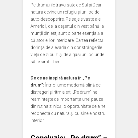
Pe drumurile traversate de Sal și Dean,
natura devine un refugiu și un loc de
auto-descoperire. Peisajele vaste ale
Americii, de la deșertul din vest până la
munții din est, sunt o parte esențială a
călătoriei lor interioare. Cartea reflectă
dorința de a evada din constrângerile
vieții de zi cu zi și de a găsi un loc unde
să te simți liber.
De ce ne inspiră natura în „Pe
drum”:
Într-o lume modernă plină de
distrageri și ritm alert, „Pe drum” ne
reamintește de importanța unei pauze
din rutina zilnică, o oportunitate de a ne
reconecta cu natura și cu sinele nostru
interior.