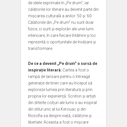
de ideile exprimate în „Pe drum”, iar
călătoriile lor literare au devenit parte din
mișcarea culturală a anilor ’50 și ’60.
Călătoriile din „Pe drum” nu sunt doar
fizice, ci sunt și explorări ale unei lumi
interioare, în care fiecare întâlnire și loc
reprezintă o oportunitate de învățare și
transformare.
De ce a devenit „Pe drum” o sursă de
inspirație literară:
Cartea a fost o
rampă de lansare pentru o întreagă
generație de tineri care au început să
exploreze lumea prin literatură și prin
propria lor experiență. Scriitori și artiști
din diferite colțuri ale lumii s-au inspirat
din stilul unic al lui Kerouac și din
filosofia sa despre viață, călătorie și
libertate. Aceasta a fost o mișcare