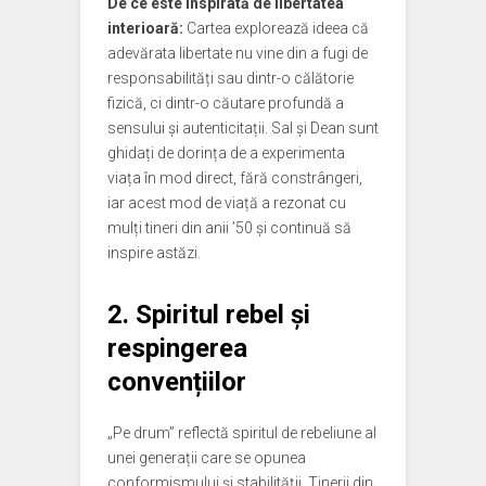
De ce este inspirată de libertatea
interioară:
Cartea explorează ideea că
adevărata libertate nu vine din a fugi de
responsabilități sau dintr-o călătorie
fizică, ci dintr-o căutare profundă a
sensului și autenticitații. Sal și Dean sunt
ghidați de dorința de a experimenta
viața în mod direct, fără constrângeri,
iar acest mod de viață a rezonat cu
mulți tineri din anii ’50 și continuă să
inspire astăzi.
2. Spiritul rebel și
respingerea
convențiilor
„Pe drum” reflectă spiritul de rebeliune al
unei generații care se opunea
conformismului și stabilității. Tinerii din