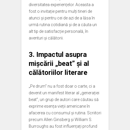
diversitatea experiențelor. Aceasta a
fost o invitație pentru mulți tineri de
atunci și pentru cei de azi de a lăsa în
urmă rutina cotidiană și de a căuta un
alt tip de satisfacție personală, în
aventuri și călătorii.
3. Impactul asupra
mișcării „beat” și al
călătoriilor literare
„Pe drum” nu a fost doar o carte, ci a
devenit un manifest literar al „generației
beat”, un grup de autori care căutau să
exprime esența vieții americane în
afacerea cu consumul și rutina. Scriitori
precum Allen Ginsberg și William S.
Burroughs au fost influențați profund