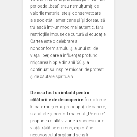
perioada „beat” erau nemulțumiți de
valorile materialiste și conservatoare
ale societății americane și își doreau să
trăiască într-un mod mai autentic, fără
restricțiile impuse de cultură și educație.
Cartea este o celebrare a
nonconformismului și a unui stil de
viață liber, care a influențat profund
mișcarea hippie din anii ’60 și a
continuat să inspire mișcări de protest
și de căutare spirituală.
De ce a fost un imbold pentru
călătoriile de descoperire:
Într-o lume
în care mulți erau preocupați de cariere,
stabilitate și confort material, „Pe drum”
propunea o altă viziune a succesului: o
viață trăită pe drumuri, explorând
necunoscutul și găsind sens în