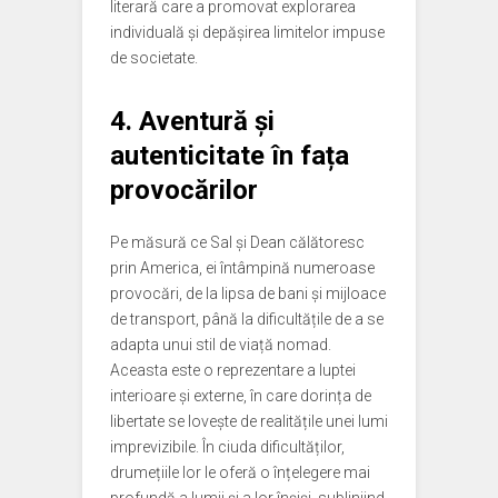
literară care a promovat explorarea
individuală și depășirea limitelor impuse
de societate.
4. Aventură și
autenticitate în fața
provocărilor
Pe măsură ce Sal și Dean călătoresc
prin America, ei întâmpină numeroase
provocări, de la lipsa de bani și mijloace
de transport, până la dificultățile de a se
adapta unui stil de viață nomad.
Aceasta este o reprezentare a luptei
interioare și externe, în care dorința de
libertate se lovește de realitățile unei lumi
imprevizibile. În ciuda dificultăților,
drumețiile lor le oferă o înțelegere mai