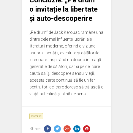
Concluzie: „Pe drum” –
o invitație la libertate
și auto-descoperire
„Pe drum” de Jack Kerouac rămâne una
dintre cele mai influente lucrări ale
literaturii moderne, oferind o viziune
asupra libertății, aventura și călătoriile
interioare. Inspirând nu doar o întreagă
generație de călători, dar și pe cei care
caută să își descopere sensul vieții,
această carte continuă să fie un far
pentru toți cei care doresc să trăiască o
viață autentică și plină de sens.
Diverse
Share: