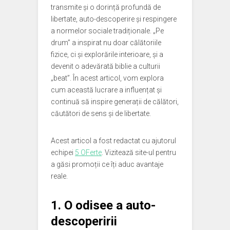
transmite și o dorință profundă de
libertate, auto-descoperire și respingere
a normelor sociale tradiționale. „Pe
drum” a inspirat nu doar călătoriile
fizice, ci și explorările interioare, și a
devenit o adevărată biblie a culturii
„beat”. În acest articol, vom explora
cum această lucrare a influențat și
continuă să inspire generații de călători,
căutători de sens și de libertate.
Acest articol a fost redactat cu ajutorul
echipei
5 OFerte
. Vizitează site-ul pentru
a găsi promoții ce îți aduc avantaje
reale.
1. O odisee a auto-
descoperirii