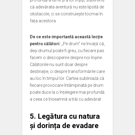
profundă a lumii și a lor înșiși, subliniind
că adevărata aventură nu este lipsită de
obstacole, ci se construiește tocmai în
fața acestora.
De ce este importantă această lecție
pentru călători:
„Pe drum” ne învață că,
deși drumul poate fi greu, cu fiecare pas
facem o descoperire despre noi înșine.
Călătoriile nu sunt doar despre
destinație, ci despre transformările care
au loc în timpul lor. Cartea subliniază că
fiecare provocare întâmpinată pe drum
poate duce la o înțelegere mai profundă
a ceea ce înseamnă a trăi cu adevărat.
5. Legătura cu natura
și dorința de evadare