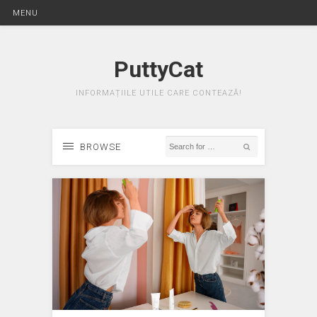
MENU
PuttyCat
INFORMAȚIILE UTILE CARE CONTEAZĂ!
BROWSE