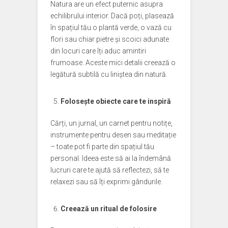
Natura are un efect puternic asupra
echilibrului interior. Dacă poți, plasează
în spațiul tău o plantă verde, o vază cu
flori sau chiar pietre și scoici adunate
din locuri care îți aduc amintiri
frumoase. Aceste mici detalii creează o
legătură subtilă cu liniștea din natură.
Folosește obiecte care te inspiră
Cărți, un jurnal, un carnet pentru notițe,
instrumente pentru desen sau meditație
– toate pot fi parte din spațiul tău
personal. Ideea este să ai la îndemână
lucruri care te ajută să reflectezi, să te
relaxezi sau să îți exprimi gândurile.
Creează un ritual de folosire