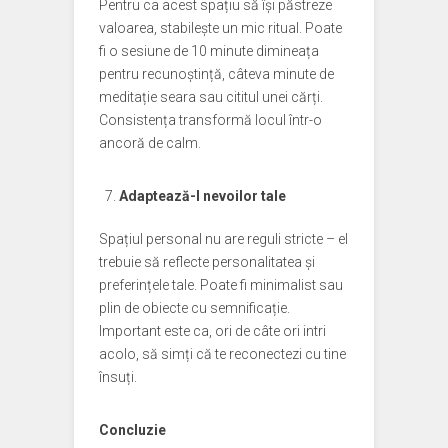
Pentru ca acest spațiu să își păstreze
valoarea, stabilește un mic ritual. Poate
fi o sesiune de 10 minute dimineața
pentru recunoștință, câteva minute de
meditație seara sau cititul unei cărți.
Consistența transformă locul într-o
ancoră de calm.
Adaptează-l nevoilor tale
Spațiul personal nu are reguli stricte – el
trebuie să reflecte personalitatea și
preferințele tale. Poate fi minimalist sau
plin de obiecte cu semnificație.
Important este ca, ori de câte ori intri
acolo, să simți că te reconectezi cu tine
însuți.
Concluzie