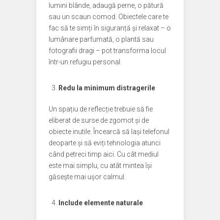
lumini blânde, adaugă perne, o pătură
sau un scaun comod. Obiectele care te
fac să te simți în siguranță și relaxat – o
lumânare parfumată, o plantă sau
fotografii dragi – pot transforma locul
într-un refugiu personal.
Redu la minimum distragerile
Un spațiu de reflecție trebuie să fie
eliberat de surse de zgomot și de
obiecte inutile. Încearcă să lași telefonul
deoparte și să eviți tehnologia atunci
când petreci timp aici. Cu cât mediul
este mai simplu, cu atât mintea își
găsește mai ușor calmul.
Include elemente naturale