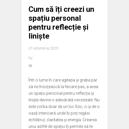
Cum să îți creezi un
spațiu personal
pentru reflecție și
liniște
21 octombrie 2025
by
Într-o lume în care agitația și graba par
să ne însoțească la fiecare pas, a avea
un spațiu personal pentru reflecție și
liniște devine o adevărată necesitate. Nu
este vorba doar de un loc fizic, ci și de o
oază interioară unde îți poți regăsi
echilibrul, claritatea și energia. Crearea
unui astfel de spațiu îți permite să te