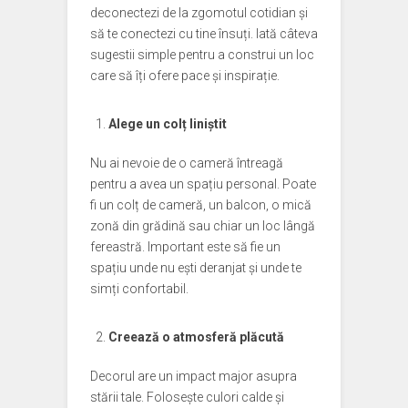
deconectezi de la zgomotul cotidian și
să te conectezi cu tine însuți. Iată câteva
sugestii simple pentru a construi un loc
care să îți ofere pace și inspirație.
Alege un colț liniștit
Nu ai nevoie de o cameră întreagă
pentru a avea un spațiu personal. Poate
fi un colț de cameră, un balcon, o mică
zonă din grădină sau chiar un loc lângă
fereastră. Important este să fie un
spațiu unde nu ești deranjat și unde te
simți confortabil.
Creează o atmosferă plăcută
Decorul are un impact major asupra
stării tale. Folosește culori calde și