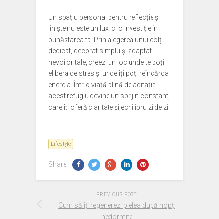
Un spațiu personal pentru reflecție și
liniște nu este un lux, ci o investiție în
bunăstarea ta. Prin alegerea unui colț
dedicat, decorat simplu și adaptat
nevoilor tale, creezi un loc unde te poți
elibera de stres și unde îți poți reîncărca
energia. Într-o viață plină de agitație,
acest refugiu devine un sprijin constant,
care îți oferă claritate și echilibru zi de zi.
Lifestyle
Share:
PREVIOUS POST
Cum să îți regenerezi pielea după nopți
nedormite