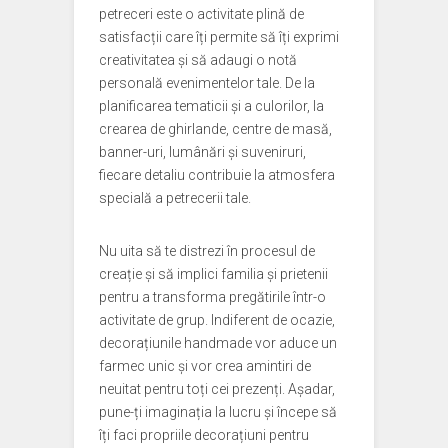
petreceri este o activitate plină de
satisfacții care îți permite să îți exprimi
creativitatea și să adaugi o notă
personală evenimentelor tale. De la
planificarea tematicii și a culorilor, la
crearea de ghirlande, centre de masă,
banner-uri, lumânări și suveniruri,
fiecare detaliu contribuie la atmosfera
specială a petrecerii tale.
Nu uita să te distrezi în procesul de
creație și să implici familia și prietenii
pentru a transforma pregătirile într-o
activitate de grup. Indiferent de ocazie,
decorațiunile handmade vor aduce un
farmec unic și vor crea amintiri de
neuitat pentru toți cei prezenți. Așadar,
pune-ți imaginația la lucru și începe să
îți faci propriile decorațiuni pentru