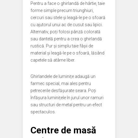
Pentru a face o ghirlandă de hârtie, taie
forme simple precum triunghiuri,
cercuri sau stele și leagă-le pe o sfoară
cu ajutorul unui ac de cusut sau lipici.
Alternativ, poți folosi pânză colorată
sau dantelă pentru a crea o ghirlandă
rustică. Pur și simplu taie fâșii de
material și leagă-le pe o sfoară, lăsând
capetele să atârne liber.
Ghirlandele de luminițe adaugă un
farmec special, mai ales pentru
petrecerile desfășurate seara. Poți
înfășura luminițele în jurul unor ramuri
sau structuri de metal pentru un efect
spectaculos.
Centre de masă