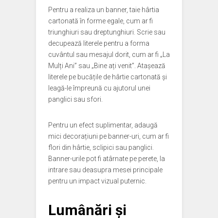
Pentru a realiza un banner, taie hârtia
cartonată în forme egale, cum ar fi
triunghiuri sau dreptunghiuri. Scrie sau
decupează literele pentru a forma
cuvântul sau mesajul dorit, cum ar fi „La
Mulți Ani” sau „Bine ați venit”. Atașează
literele pe bucățile de hârtie cartonată și
leagă-le împreună cu ajutorul unei
panglici sau sfori.
Pentru un efect suplimentar, adaugă
mici decorațiuni pe banner-uri, cum ar fi
flori din hârtie, sclipici sau panglici.
Banner-urile pot fi atârnate pe perete, la
intrare sau deasupra mesei principale
pentru un impact vizual puternic.
Lumânări și