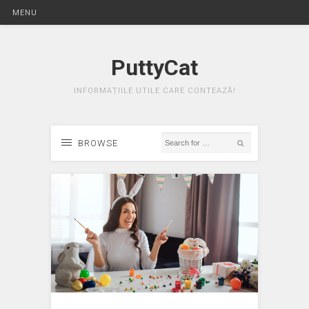
MENU
PuttyCat
INFORMAȚIILE UTILE CARE CONTEAZĂ!
BROWSE