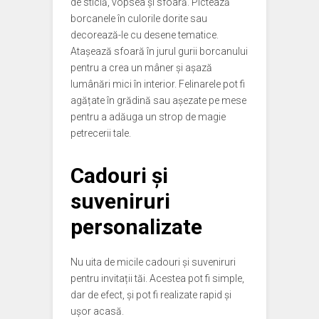
de sticlă, vopsea și sfoară. Pictează
borcanele în culorile dorite sau
decorează-le cu desene tematice.
Atașează sfoară în jurul gurii borcanului
pentru a crea un mâner și așază
lumânări mici în interior. Felinarele pot fi
agățate în grădină sau așezate pe mese
pentru a adăuga un strop de magie
petrecerii tale.
Cadouri și
suveniruri
personalizate
Nu uita de micile cadouri și suveniruri
pentru invitații tăi. Acestea pot fi simple,
dar de efect, și pot fi realizate rapid și
ușor acasă.