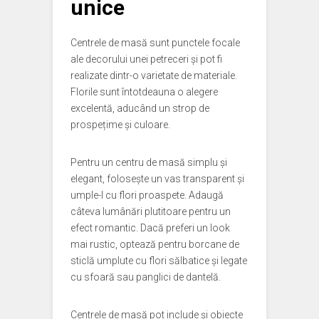
unice
Centrele de masă sunt punctele focale
ale decorului unei petreceri și pot fi
realizate dintr-o varietate de materiale.
Florile sunt întotdeauna o alegere
excelentă, aducând un strop de
prospețime și culoare.
Pentru un centru de masă simplu și
elegant, folosește un vas transparent și
umple-l cu flori proaspete. Adaugă
câteva lumânări plutitoare pentru un
efect romantic. Dacă preferi un look
mai rustic, optează pentru borcane de
sticlă umplute cu flori sălbatice și legate
cu sfoară sau panglici de dantelă.
Centrele de masă pot include și obiecte