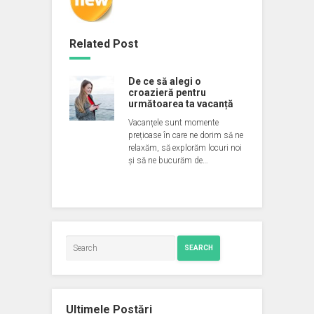
Related Post
De ce să alegi o
croazieră pentru
următoarea ta vacanță
Vacanțele sunt momente
prețioase în care ne dorim să ne
relaxăm, să explorăm locuri noi
și să ne bucurăm de…
SEARCH
Ultimele Postări