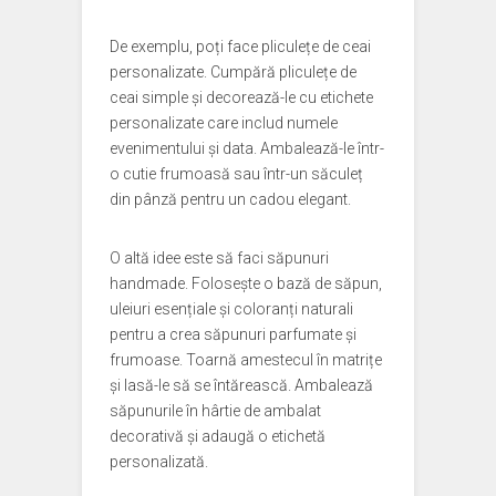
De exemplu, poți face pliculețe de ceai
personalizate. Cumpără pliculețe de
ceai simple și decorează-le cu etichete
personalizate care includ numele
evenimentului și data. Ambalează-le într-
o cutie frumoasă sau într-un săculeț
din pânză pentru un cadou elegant.
O altă idee este să faci săpunuri
handmade. Folosește o bază de săpun,
uleiuri esențiale și coloranți naturali
pentru a crea săpunuri parfumate și
frumoase. Toarnă amestecul în matrițe
și lasă-le să se întărească. Ambalează
săpunurile în hârtie de ambalat
decorativă și adaugă o etichetă
personalizată.