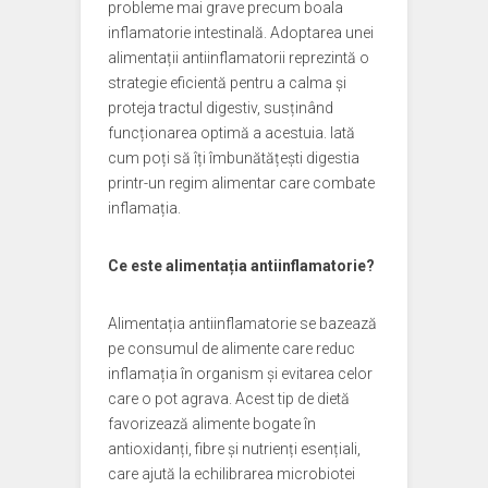
probleme mai grave precum boala
inflamatorie intestinală. Adoptarea unei
alimentații antiinflamatorii reprezintă o
strategie eficientă pentru a calma și
proteja tractul digestiv, susținând
funcționarea optimă a acestuia. Iată
cum poți să îți îmbunătățești digestia
printr-un regim alimentar care combate
inflamația.
Ce este alimentația antiinflamatorie?
Alimentația antiinflamatorie se bazează
pe consumul de alimente care reduc
inflamația în organism și evitarea celor
care o pot agrava. Acest tip de dietă
favorizează alimente bogate în
antioxidanți, fibre și nutrienți esențiali,
care ajută la echilibrarea microbiotei