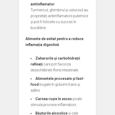
antiinflamator
Turmericul, ghimbirul și usturoiul au
proprietăți antiinflamatorii puternice
și pot fi folosite cu succes în
bucătărie.
Alimente de evitat pentru a reduce
inflamația digestivă
Zaharurile și carbohidrații
rafinați
care pot favoriza
dezechilibrele florei intestinale.
Alimentele procesate și fast-
food
bogate în grăsimi trans și
aditivi.
Carnea roșie în exces
poate
stimula procese inflamatorii.
Băuturile alcoolice
și cele