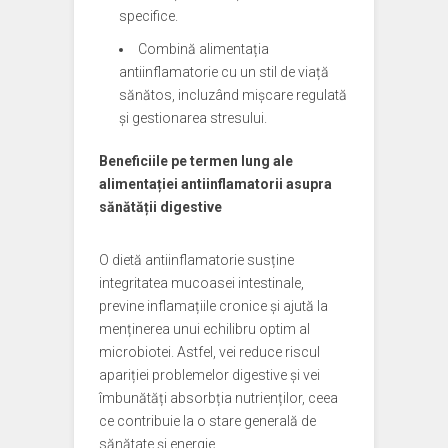
specifice.
Combină alimentația
antiinflamatorie cu un stil de viață
sănătos, incluzând mișcare regulată
și gestionarea stresului.
Beneficiile pe termen lung ale
alimentației antiinflamatorii asupra
sănătății digestive
O dietă antiinflamatorie susține
integritatea mucoasei intestinale,
previne inflamațiile cronice și ajută la
menținerea unui echilibru optim al
microbiotei. Astfel, vei reduce riscul
apariției problemelor digestive și vei
îmbunătăți absorbția nutrienților, ceea
ce contribuie la o stare generală de
sănătate și energie.