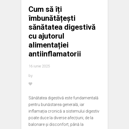
Cum să îți
îmbunătățești
sănătatea digestivă
cu ajutorul
alimentației
antiinflamatorii
16 iunie 2025
by
Sănătatea digestivă este fundamentală
pentru bunăstarea generală, iar
inflamația cronică a sistemului digestiv
poate duce la diverse afecțiuni, de la
balonare și disconfort, până la