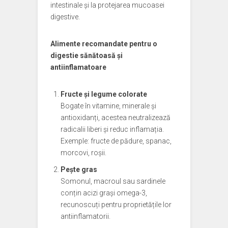
intestinale și la protejarea mucoasei
digestive.
Alimente recomandate pentru o
digestie sănătoasă și
antiinflamatoare
Fructe și legume colorate
Bogate în vitamine, minerale și
antioxidanți, acestea neutralizează
radicalii liberi și reduc inflamația.
Exemple: fructe de pădure, spanac,
morcovi, roșii.
Pește gras
Somonul, macroul sau sardinele
conțin acizi grași omega-3,
recunoscuți pentru proprietățile lor
antiinflamatorii.