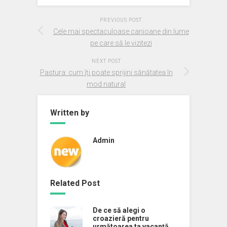
PREVIOUS POST
Cele mai spectaculoase canioane din lume
pe care să le vizitezi
NEXT POST
Pastura: cum îți poate sprijini sănătatea în
mod natural
Written by
Admin
Related Post
De ce să alegi o
croazieră pentru
următoarea ta vacanță