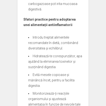
carbogazoase pot irita mucoasa
digestivă.
Sfaturi practice pentru adoptarea
unei alimentații antiinflamatorii
Introdu treptat alimentele
recomandate în dietă, combinând
diversitatea și echilibrul.
Hidratează-te corespunzător, apa
ajutând la eliminarea toxinelor și
susținând digestia.
Evită mesele copioase și
mănâncă încet, pentru a facilita
digestia.
Monitorizează-ți reacțiile
organismului și ajustează
alimentația în funcție de nevoile tale