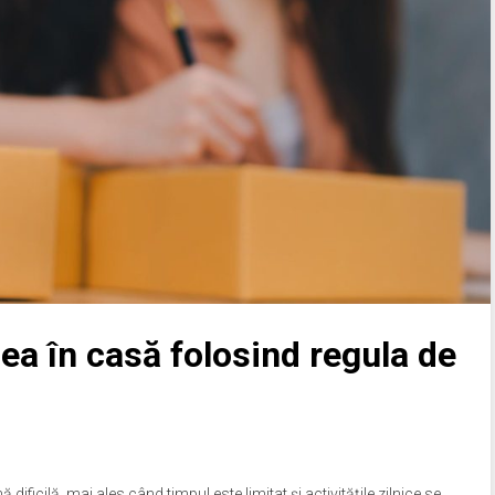
ea în casă folosind regula de
ificilă, mai ales când timpul este limitat și activitățile zilnice se