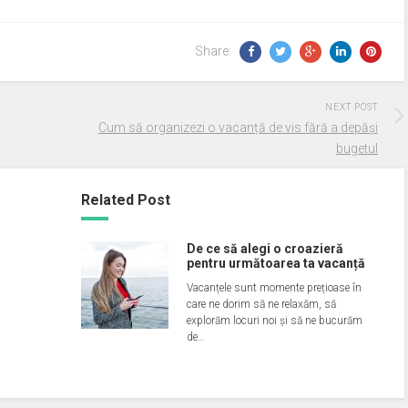
Share:
NEXT POST
Cum să organizezi o vacanță de vis fără a depăși
bugetul
Related Post
De ce să alegi o croazieră
pentru următoarea ta vacanță
Vacanțele sunt momente prețioase în
care ne dorim să ne relaxăm, să
explorăm locuri noi și să ne bucurăm
de…