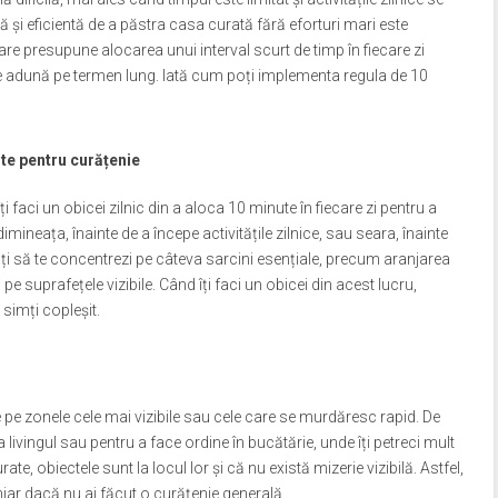
și eficientă de a păstra casa curată fără eforturi mari este
are presupune alocarea unui interval scurt de timp în fiecare zi
 se adună pe termen lung. Iată cum poți implementa regula de 10
ute pentru curățenie
 faci un obicei zilnic din a aloca 10 minute în fiecare zi pentru a
imineața, înainte de a începe activitățile zilnice, sau seara, înainte
 poți să te concentrezi pe câteva sarcini esențiale, precum aranjarea
pe suprafețele vizibile. Când îți faci un obicei din acest lucru,
simți copleșit.
 pe zonele cele mai vizibile sau cele care se murdăresc rapid. De
a livingul sau pentru a face ordine în bucătărie, unde îți petreci mult
te, obiectele sunt la locul lor și că nu există mizerie vizibilă. Astfel,
iar dacă nu ai făcut o curățenie generală.