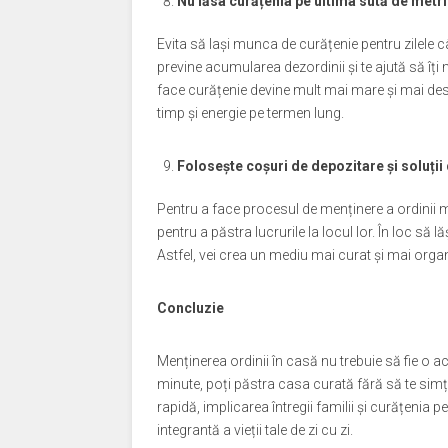
Nu lăsa curățenia pe ultima sută de metri
Evita să lași munca de curățenie pentru zilele c
previne acumularea dezordinii și te ajută să îți
face curățenie devine mult mai mare și mai des
timp și energie pe termen lung.
Folosește coșuri de depozitare și soluții
Pentru a face procesul de menținere a ordinii m
pentru a păstra lucrurile la locul lor. În loc să l
Astfel, vei crea un mediu mai curat și mai organ
Concluzie
Menținerea ordinii în casă nu trebuie să fie o a
minute, poți păstra casa curată fără să te simți
rapidă, implicarea întregii familii și curățenia
integrantă a vieții tale de zi cu zi.