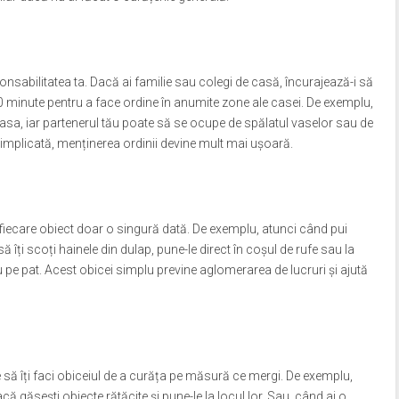
onsabilitatea ta. Dacă ai familie sau colegi de casă, încurajează-i să
 10 minute pentru a face ordine în anumite zone ale casei. De exemplu,
 masa, iar partenerul tău poate să se ocupe de spălatul vaselor sau de
 implicată, menținerea ordinii devine mult mai ușoară.
iecare obiect doar o singură dată. De exemplu, atunci când pui
ă îți scoți hainele din dulap, pune-le direct în coșul de rufe sau la
 pe pat. Acest obicei simplu previne aglomerarea de lucruri și ajută
 să îți faci obiceiul de a curăța pe măsură ce mergi. De exemplu,
ă găsești obiecte rătăcite și pune-le la locul lor. Sau, când ai o