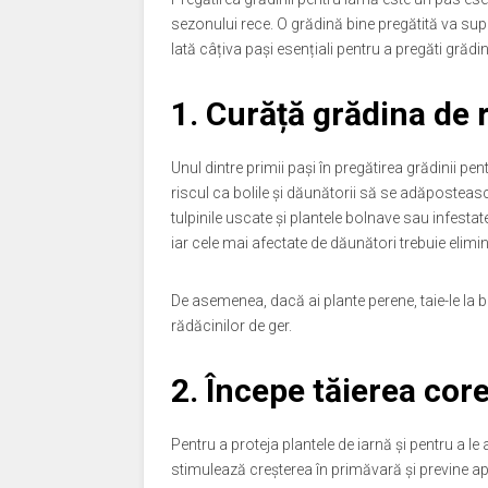
sezonului rece. O grădină bine pregătită va supr
Iată câțiva pași esențiali pentru a pregăti grădin
1. Curăță grădina de 
Unul dintre primii pași în pregătirea grădinii pen
riscul ca bolile și dăunătorii să se adăposteasc
tulpinile uscate și plantele bolnave sau infesta
iar cele mai afectate de dăunători trebuie elimin
De asemenea, dacă ai plante perene, taie-le la ba
rădăcinilor de ger.
2. Începe tăierea core
Pentru a proteja plantele de iarnă și pentru a le a
stimulează creșterea în primăvară și previne a