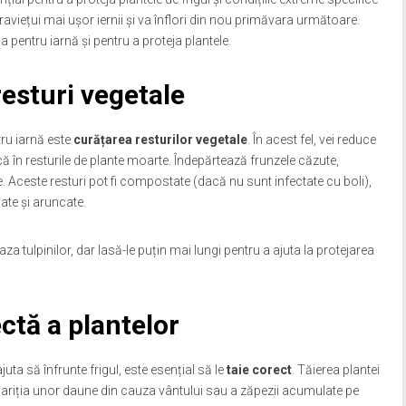
aviețui mai ușor iernii și va înflori din nou primăvara următoare.
a pentru iarnă și pentru a proteja plantele.
resturi vegetale
tru iarnă este
curățarea resturilor vegetale
. În acest fel, vei reduce
ă în resturile de plante moarte. Îndepărtează frunzele căzute,
te. Aceste resturi pot fi compostate (dacă nu sunt infectate cu boli),
ate și aruncate.
za tulpinilor, dar lasă-le puțin mai lungi pentru a ajuta la protejarea
ctă a plantelor
juta să înfrunte frigul, este esențial să le
taie corect
. Tăierea plantei
pariția unor daune din cauza vântului sau a zăpezii acumulate pe