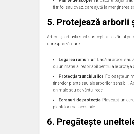
Plante de acoperire
: Dacă ai pajiști sa
fi trifoi sau ovăz, care ajută la menținerea 
5. Protejează arborii ș
Arborii și arbuștii sunt susceptibili la vântul pu
corespunzătoare:
Legarea ramurilor
: Dacă ai arbori sau 
cu un material respirabil pentru a le proteja 
Protecția trunchiurilor
: Folosește un m
tinerelor plante sau ale arborilor sensibili.
animale sau de vântul rece.
Ecranuri de protecție
: Plasează un ecra
plantelor mai sensibile.
6. Pregătește uneltel