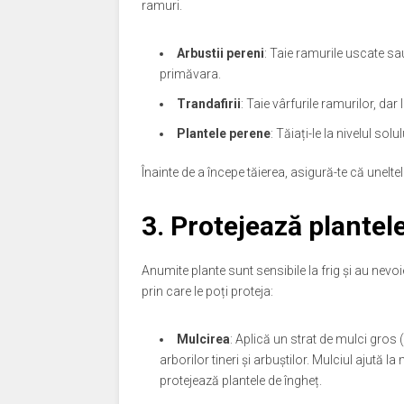
ramuri.
Arbustii pereni
: Taie ramurile uscate sau
primăvara.
Trandafirii
: Taie vârfurile ramurilor, dar 
Plantele perene
: Tăiați-le la nivelul sol
Înainte de a începe tăierea, asigură-te că uneltel
3. Protejează plantele
Anumite plante sunt sensibile la frig și au nevoi
prin care le poți proteja:
Mulcirea
: Aplică un strat de mulci gros (
arborilor tineri și arbuștilor. Mulciul ajută 
protejează plantele de îngheț.