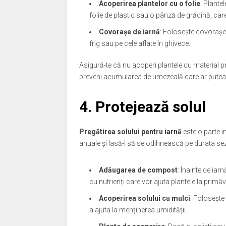
Acoperirea plantelor cu o folie
: Plantel
folie de plastic sau o pânză de grădină, care 
Covorașe de iarnă
: Folosește covorașe d
frig sau pe cele aflate în ghivece.
Asigură-te că nu acoperi plantele cu material pr
preveni acumularea de umezeală care ar putea
4. Protejează solul
Pregătirea solului pentru iarnă
este o parte im
anuale și lasă-l să se odihnească pe durata se
Adăugarea de compost
: Înainte de ia
cu nutrienți care vor ajuta plantele la primă
Acoperirea solului cu mulci
: Folosește
a ajuta la menținerea umidității.