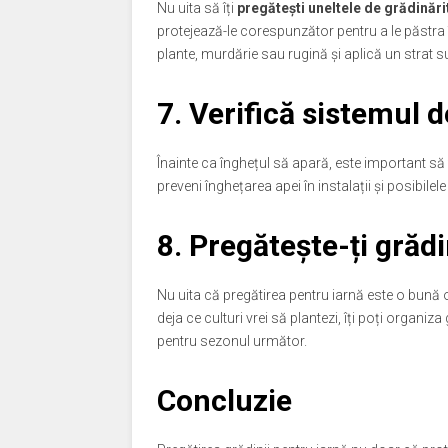
Nu uita să îți
pregătești uneltele de grădinări
protejează-le corespunzător pentru a le păstra î
plante, murdărie sau rugină și aplică un strat s
7. Verifică sistemul d
Înainte ca înghețul să apară, este important să
preveni înghețarea apei în instalații și posibil
8. Pregătește-ți grăd
Nu uita că pregătirea pentru iarnă este o bună 
deja ce culturi vrei să plantezi, îți poți organi
pentru sezonul următor.
Concluzie