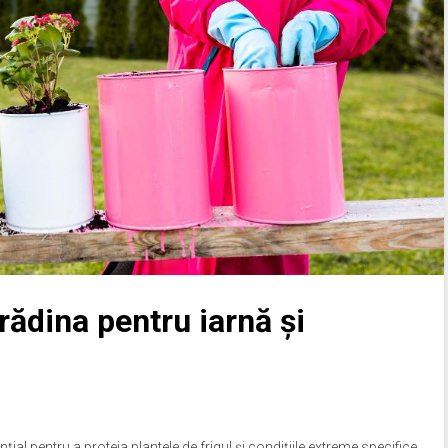
ădina pentru iarnă și
țial pentru a proteja plantele de frigul și condițiile extreme specifice