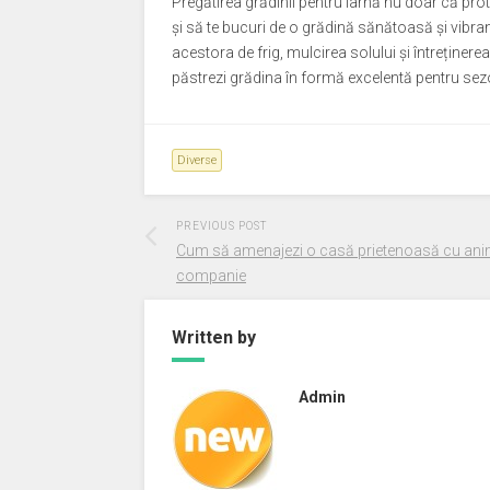
Pregătirea grădinii pentru iarnă nu doar că prot
și să te bucuri de o grădină sănătoasă și vibra
acestora de frig, mulcirea solului și întreținerea
păstrezi grădina în formă excelentă pentru sez
Diverse
PREVIOUS POST
Cum să amenajezi o casă prietenoasă cu ani
companie
Written by
Admin