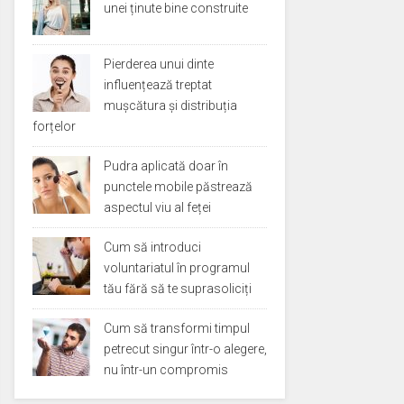
unei ținute bine construite
Pierderea unui dinte
influențează treptat
mușcătura și distribuția
forțelor
Pudra aplicată doar în
punctele mobile păstrează
aspectul viu al feței
Cum să introduci
voluntariatul în programul
tău fără să te suprasoliciți
Cum să transformi timpul
petrecut singur într-o alegere,
nu într-un compromis