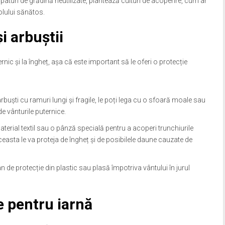
u paturi de grădină neutilizate, plantează culturi de acoperire, cum ar
solului sănătos.
i arbuștii
ternic și la îngheț, așa că este important să le oferi o protecție
arbuști cu ramuri lungi și fragile, le poți lega cu o sfoară moale sau
de vânturile puternice.
aterial textil sau o pânză specială pentru a acoperi trunchiurile
 Aceasta le va proteja de îngheț și de posibilele daune cauzate de
n de protecție din plastic sau plasă împotriva vântului în jurul
e pentru iarnă