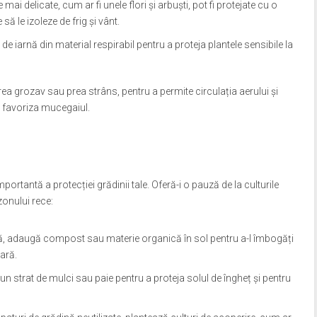
e mai delicate, cum ar fi unele flori și arbuști, pot fi protejate cu o
să le izoleze de frig și vânt.
e iarnă din material respirabil pentru a proteja plantele sensibile la
ea grozav sau prea strâns, pentru a permite circulația aerului și
 favoriza mucegaiul.
portantă a protecției grădinii tale. Oferă-i o pauză de la culturile
zonului rece:
rnă, adaugă compost sau materie organică în sol pentru a-l îmbogăți
vară.
 un strat de mulci sau paie pentru a proteja solul de îngheț și pentru