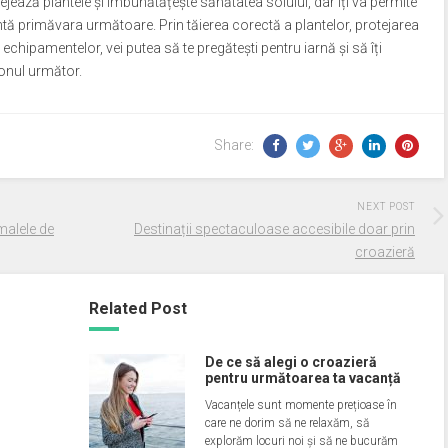
ejează plantele și îmbunătățește sănătatea solului, dar îți va permite
ntă primăvara următoare. Prin tăierea corectă a plantelor, protejarea
 echipamentelor, vei putea să te pregătești pentru iarnă și să îți
onul următor.
Share:
NEXT POST
malele de
Destinații spectaculoase accesibile doar prin
croazieră
Related Post
De ce să alegi o croazieră
pentru următoarea ta vacanță
Vacanțele sunt momente prețioase în
care ne dorim să ne relaxăm, să
explorăm locuri noi și să ne bucurăm