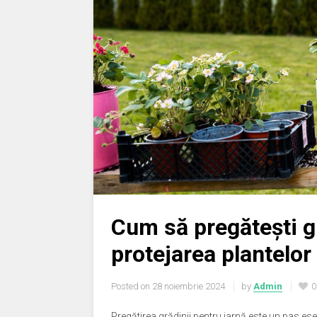
Cum să pregătești gr
protejarea plantelor
Posted on
28 noiembrie 2024
by
Admin
0
Pregătirea grădinii pentru iarnă este un pas esen