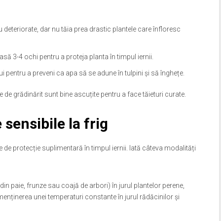
 deteriorate, dar nu tăia prea drastic plantele care înfloresc
lasă 3-4 ochi pentru a proteja planta în timpul iernii.
ului pentru a preveni ca apa să se adune în tulpini și să înghețe.
e de grădinărit sunt bine ascuțite pentru a face tăieturi curate.
 sensibile la frig
e de protecție suplimentară în timpul iernii. Iată câteva modalități
din paie, frunze sau coajă de arbori) în jurul plantelor perene,
la menținerea unei temperaturi constante în jurul rădăcinilor și