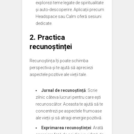
explorezi teme legate de spiritualitate
și auto-descoperire. Aplicații precum
Headspace sau Calm oferă sesiuni
dedicate.
2. Practica
recunoștinței
Recunoștința îți poate schimba
perspectiva și te ajută să apreciezi
aspectele pozitive ale vieții tale.
Jurnal de recunoștință
: Scrie
zilnic câteva lucruri pentru care ești
recunoscător. Aceasta te ajută să te
concentrezi pe aspectele frumoase
ale vieții și să atragi energie pozitivă.
Exprimarea recunoștinței
: Arată