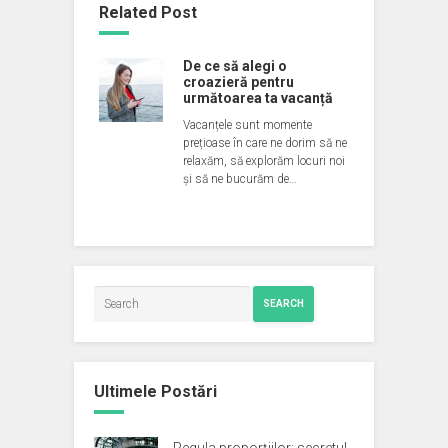
Related Post
De ce să alegi o
croazieră pentru
următoarea ta vacanță
Vacanțele sunt momente
prețioase în care ne dorim să ne
relaxăm, să explorăm locuri noi
și să ne bucurăm de…
SEARCH
Ultimele Postări