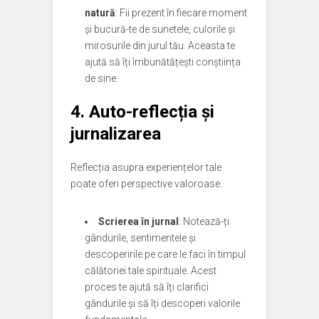
natură
: Fii prezent în fiecare moment
și bucură-te de sunetele, culorile și
mirosurile din jurul tău. Aceasta te
ajută să îți îmbunătățești conștiința
de sine.
4. Auto-reflecția și
jurnalizarea
Reflecția asupra experiențelor tale
poate oferi perspective valoroase.
Scrierea în jurnal
: Notează-ți
gândurile, sentimentele și
descoperirile pe care le faci în timpul
călătoriei tale spirituale. Acest
proces te ajută să îți clarifici
gândurile și să îți descoperi valorile