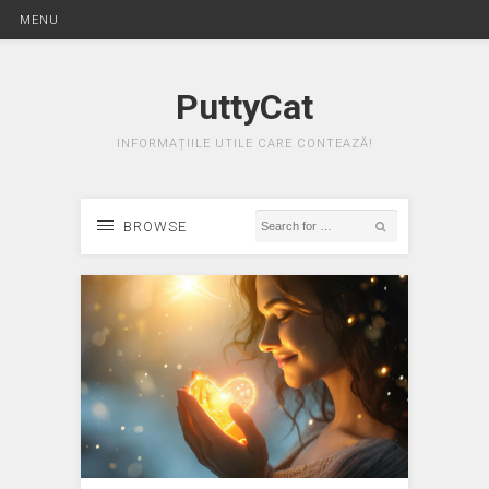
MENU
PuttyCat
INFORMAȚIILE UTILE CARE CONTEAZĂ!
BROWSE