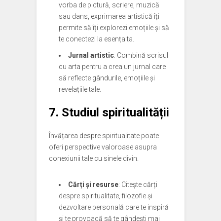
vorba de pictură, scriere, muzică
sau dans, exprimarea artistică îți
permite să îți explorezi emoțiile și să
te conectezi la esența ta.
Jurnal artistic
: Combină scrisul
cu arta pentru a crea un jurnal care
să reflecte gândurile, emoțiile și
revelațiile tale.
7. Studiul spiritualității
Învățarea despre spiritualitate poate
oferi perspective valoroase asupra
conexiunii tale cu sinele divin.
Cărți și resurse
: Citește cărți
despre spiritualitate, filozofie și
dezvoltare personală care te inspiră
și te provoacă să te gândești mai