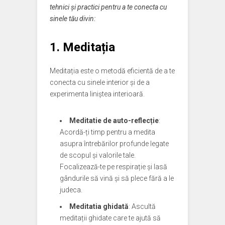
tehnici și practici pentru a te conecta cu
sinele tău divin:
1. Meditația
Meditația este o metodă eficientă de a te
conecta cu sinele interior și de a
experimenta liniștea interioară.
Meditatie de auto-reflecție
:
Acordă-ți timp pentru a medita
asupra întrebărilor profunde legate
de scopul și valorile tale.
Focalizează-te pe respirație și lasă
gândurile să vină și să plece fără a le
judeca.
Meditatia ghidată
: Ascultă
meditații ghidate care te ajută să