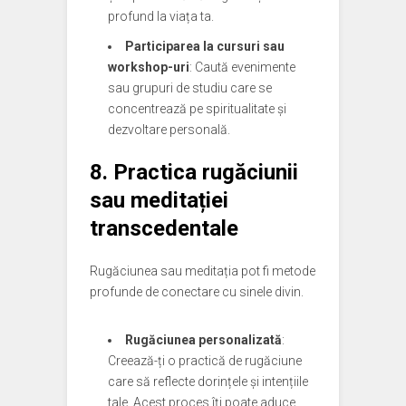
profund la viața ta.
Participarea la cursuri sau
workshop-uri
: Caută evenimente
sau grupuri de studiu care se
concentrează pe spiritualitate și
dezvoltare personală.
8. Practica rugăciunii
sau meditației
transcedentale
Rugăciunea sau meditația pot fi metode
profunde de conectare cu sinele divin.
Rugăciunea personalizată
:
Creează-ți o practică de rugăciune
care să reflecte dorințele și intențiile
tale. Acest proces îți poate aduce