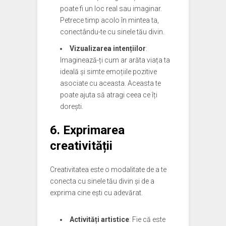
poate fi un loc real sau imaginar.
Petrece timp acolo în mintea ta,
conectându-te cu sinele tău divin.
Vizualizarea intențiilor
:
Imaginează-ți cum ar arăta viața ta
ideală și simte emoțiile pozitive
asociate cu aceasta. Aceasta te
poate ajuta să atragi ceea ce îți
dorești.
6. Exprimarea
creativității
Creativitatea este o modalitate de a te
conecta cu sinele tău divin și de a
exprima cine ești cu adevărat.
Activități artistice
: Fie că este