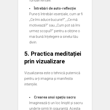
fundamentale.
Întrebări de auto-reflecție
:
Pune-ți întrebări esențiale, cum ar fi
„Ce îmi aduce bucurie?”, „Ce mă
motivează?” sau „Cum pot să îmi
urmez scopul?” pentru a obține o
mai bună înțelegere a sinelui tău
divin.
5. Practica meditației
prin vizualizare
Vizualizarea este o tehnică puternică
pentru a-ți imagina și manifesta
intențiile.
Crearea unui spațiu sacru
:
Imaginează-ți un loc liniștit și sacru
unde te simți în siguranță. Acesta