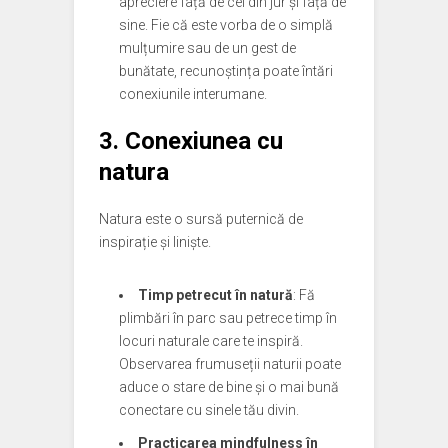
apreciere față de cei din jur și față de
sine. Fie că este vorba de o simplă
mulțumire sau de un gest de
bunătate, recunoștința poate întări
conexiunile interumane.
3. Conexiunea cu
natura
Natura este o sursă puternică de
inspirație și liniște.
Timp petrecut în natură
: Fă
plimbări în parc sau petrece timp în
locuri naturale care te inspiră.
Observarea frumuseții naturii poate
aduce o stare de bine și o mai bună
conectare cu sinele tău divin.
Practicarea mindfulness în