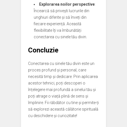
Explorarea noilor perspective
:
Încearcă să privești lucrurile din
unghiuri diferite și să înveți din
fiecare experiență. Această
flexibilitate îți va îmbunătăți
conectarea cu sinele tău divin.
Concluzie
Conectarea cu sinele tău divin este un
proces profund și personal, care
necesită timp și dedicare. Prin aplicarea
acestor tehnici, poți descoperi o
înțelegere mai profundă a sinelui tău și
poți atrage o viață plină de sens și
împlinire. Fii răbdător cu tine și permite-ți
să explorezi această călătorie spirituală
cu deschidere și curiozitate!