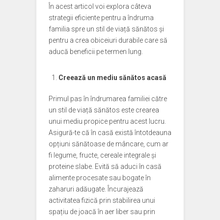
În acest articol voi explora câteva
strategii eficiente pentru a îndruma
familia spre un stil de viață sănătos și
pentru a crea obiceiuri durabile care să
aducă beneficii pe termen lung.
Creează un mediu sănătos acasă
Primul pas în îndrumarea familiei către
un stil de viață sănătos este crearea
unui mediu propice pentru acest lucru.
Asigură-te că în casă există întotdeauna
opțiuni sănătoase de mâncare, cum ar
fi legume, fructe, cereale integrale și
proteine slabe. Evită să aduci în casă
alimente procesate sau bogate în
zaharuri adăugate. Încurajează
activitatea fizică prin stabilirea unui
spațiu de joacă în aer liber sau prin