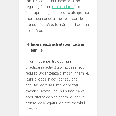
familiei. Consumul meselor în mod
regulat și într-un
mediu relaxat
îi poate
încuraja pe toți să acorde o atenție mai
mare tipurilor de alimente pe care le
consumă și să evite mâncatul haotic și
nesănătos.
Încurajează activitatea fizică în
familie
Fii un model pentru copii prin
practicarea activităților fizice în mod
regulat. Organizează plimbări în familie,
ieșiri la joacă în aer liber sau alte
activități care să îi implice pe toți
membrii. Acest lucru nu numai că va
spori starea de bine a familiei, dar va
consolida și legăturile dintre membrii
acesteia.