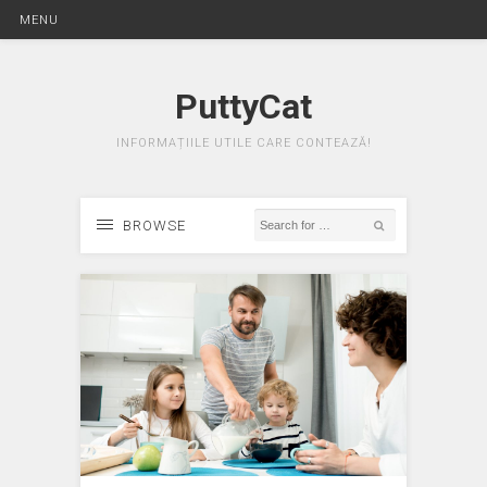
MENU
PuttyCat
INFORMAȚIILE UTILE CARE CONTEAZĂ!
BROWSE