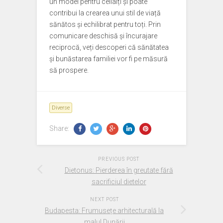
un model pentru ceilalți și poate
contribui la crearea unui stil de viață
sănătos și echilibrat pentru toți. Prin
comunicare deschisă și încurajare
reciprocă, veți descoperi că sănătatea
și bunăstarea familiei vor fi pe măsură
să prospere.
Diverse
Share:
PREVIOUS POST
Dietonus: Pierderea în greutate fără
sacrificiul dietelor
NEXT POST
Budapesta: Frumusețe arhitecturală la
malul Dunării