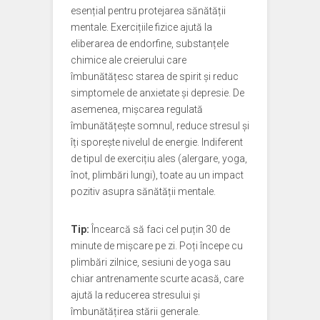
esențial pentru protejarea sănătății
mentale. Exercițiile fizice ajută la
eliberarea de endorfine, substanțele
chimice ale creierului care
îmbunătățesc starea de spirit și reduc
simptomele de anxietate și depresie. De
asemenea, mișcarea regulată
îmbunătățește somnul, reduce stresul și
îți sporește nivelul de energie. Indiferent
de tipul de exercițiu ales (alergare, yoga,
înot, plimbări lungi), toate au un impact
pozitiv asupra sănătății mentale.
Tip:
Încearcă să faci cel puțin 30 de
minute de mișcare pe zi. Poți începe cu
plimbări zilnice, sesiuni de yoga sau
chiar antrenamente scurte acasă, care
ajută la reducerea stresului și
îmbunătățirea stării generale.