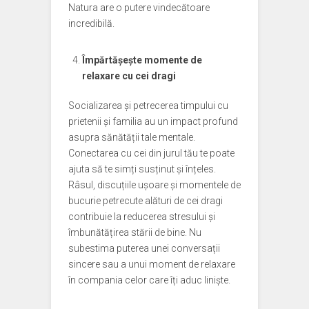
Natura are o putere vindecătoare
incredibilă.
Împărtășește momente de
relaxare cu cei dragi
Socializarea și petrecerea timpului cu
prietenii și familia au un impact profund
asupra sănătății tale mentale.
Conectarea cu cei din jurul tău te poate
ajuta să te simți susținut și înțeles.
Râsul, discuțiile ușoare și momentele de
bucurie petrecute alături de cei dragi
contribuie la reducerea stresului și
îmbunătățirea stării de bine. Nu
subestima puterea unei conversații
sincere sau a unui moment de relaxare
în compania celor care îți aduc liniște.