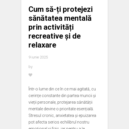
Cum să-ți protejezi
sănătatea mentală
prin activități
recreative și de
relaxare
9 iunie 2025
by
Într-o lume din ce în ce mai agitată, cu
cerințe constante din partea muncii și
vieții personale, protejarea sănătății
mentale devine o prioritate esențială.
Stresul cronic, anxietatea și epuizarea
pot afecta serios echilibrul nostru
emoțional și fizic, iar pentru a le