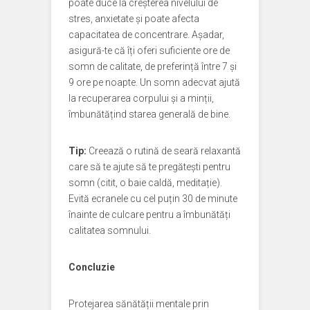
poate duce la creșterea nivelului de
stres, anxietate și poate afecta
capacitatea de concentrare. Așadar,
asigură-te că îți oferi suficiente ore de
somn de calitate, de preferință între 7 și
9 ore pe noapte. Un somn adecvat ajută
la recuperarea corpului și a minții,
îmbunătățind starea generală de bine.
Tip:
Creează o rutină de seară relaxantă
care să te ajute să te pregătești pentru
somn (citit, o baie caldă, meditație).
Evită ecranele cu cel puțin 30 de minute
înainte de culcare pentru a îmbunătăți
calitatea somnului.
Concluzie
Protejarea sănătății mentale prin