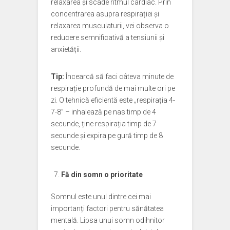
relaxarea și scade ritmul cardiac. Prin
concentrarea asupra respirației și
relaxarea musculaturii, vei observa o
reducere semnificativă a tensiunii și
anxietății.
Tip:
Încearcă să faci câteva minute de
respirație profundă de mai multe ori pe
zi. O tehnică eficientă este „respirația 4-
7-8” – inhalează pe nas timp de 4
secunde, ține respirația timp de 7
secunde și expira pe gură timp de 8
secunde.
Fă din somn o prioritate
Somnul este unul dintre cei mai
importanți factori pentru sănătatea
mentală. Lipsa unui somn odihnitor