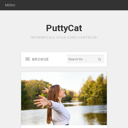
MENU
PuttyCat
INFORMAȚIILE UTILE CARE CONTEAZĂ!
BROWSE