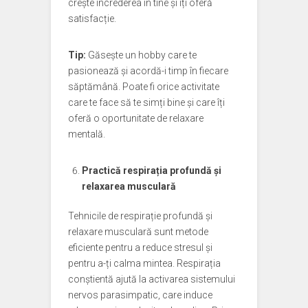
crește încrederea în tine și îți oferă
satisfacție.
Tip:
Găsește un hobby care te
pasionează și acordă-i timp în fiecare
săptămână. Poate fi orice activitate
care te face să te simți bine și care îți
oferă o oportunitate de relaxare
mentală.
Practică respirația profundă și
relaxarea musculară
Tehnicile de respirație profundă și
relaxare musculară sunt metode
eficiente pentru a reduce stresul și
pentru a-ți calma mintea. Respirația
conștientă ajută la activarea sistemului
nervos parasimpatic, care induce