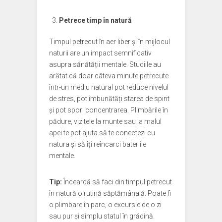
Petrece timp în natură
Timpul petrecut în aer liber și în mijlocul
naturii are un impact semnificativ
asupra sănătății mentale. Studiile au
arătat că doar câteva minute petrecute
într-un mediu natural pot reduce nivelul
de stres, pot îmbunătăți starea de spirit
și pot spori concentrarea. Plimbările în
pădure, vizitele la munte sau la malul
apei te pot ajuta să te conectezi cu
natura și să îți reîncarci bateriile
mentale.
Tip:
Încearcă să faci din timpul petrecut
în natură o rutină săptămânală. Poate fi
o plimbare în parc, o excursie de o zi
sau pur și simplu statul în grădină.