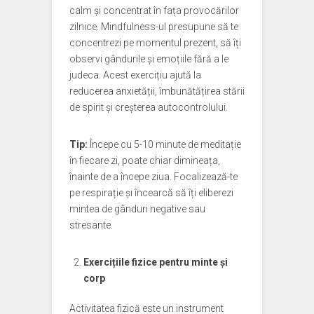
calm și concentrat în fața provocărilor
zilnice. Mindfulness-ul presupune să te
concentrezi pe momentul prezent, să îți
observi gândurile și emoțiile fără a le
judeca. Acest exercițiu ajută la
reducerea anxietății, îmbunătățirea stării
de spirit și creșterea autocontrolului.
Tip:
Începe cu 5-10 minute de meditație
în fiecare zi, poate chiar dimineața,
înainte de a începe ziua. Focalizează-te
pe respirație și încearcă să îți eliberezi
mintea de gânduri negative sau
stresante.
Exercițiile fizice pentru minte și
corp
Activitatea fizică este un instrument