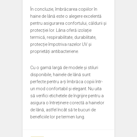
În concluzie, îmbrăcarea copiilor în
haine de lână este o alegere excelentă
pentru asigurarea confortului, căldurii și
protecției lor. Lâna oferă izolație
termică, respirabilitate, durabilitate,
protecție împotriva razelor UV și
proprietăți antibacteriene.
Cu o gamă largă de modele și stiluri
disponibile, hainele de lână sunt
perfecte pentru a-ți îmbrăca copiii într-
un mod confortabil și elegant. Nu uita
să verifici etichetele de îngrijire pentru a
asigura o întreținere corectă a hainelor
de lână, astfel încât să te bucuri de
beneficiile lor pe termen lung.