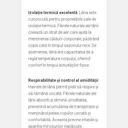
Izolație termică excelentă
: Lâna este
cunoscută pentru proprietățile sale de
izolație termică. Fibrele naturale ale lânii
creează un strat de aer care ajută la
menținerea căldurii corporale, păstrând
copiii calzi în timpul sezonului rece. De
asemenea, lâna are capacitatea de a
regla temperatura corpului, oferind
confort în timpul activităților fizice.
Respirabilitate și control al umidității
:
Hainele de lână permit pielii să respire și
să rămână uscată. Fibrele naturale ale
lânii absorb și elimină umiditatea,
prevenind acumularea de transpirație și
menținând pielea copiilor uscată și
confortabilă. Aceasta previne iritațiile și
apariția mirosurilor neplăcute.