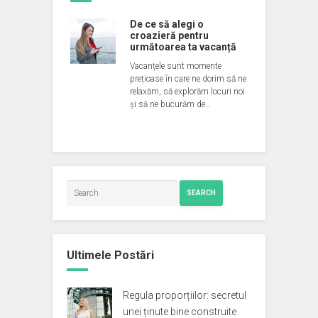
De ce să alegi o
croazieră pentru
următoarea ta vacanță
Vacanțele sunt momente
prețioase în care ne dorim să ne
relaxăm, să explorăm locuri noi
și să ne bucurăm de…
SEARCH
Ultimele Postări
Regula proporțiilor: secretul
unei ținute bine construite