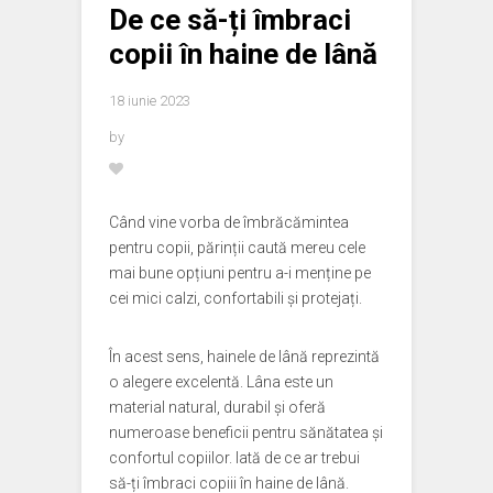
De ce să-ți îmbraci
copii în haine de lână
18 iunie 2023
by
Când vine vorba de îmbrăcămintea
pentru copii, părinții caută mereu cele
mai bune opțiuni pentru a-i menține pe
cei mici calzi, confortabili și protejați.
În acest sens, hainele de lână reprezintă
o alegere excelentă. Lâna este un
material natural, durabil și oferă
numeroase beneficii pentru sănătatea și
confortul copiilor. Iată de ce ar trebui
să-ți îmbraci copiii în haine de lână.