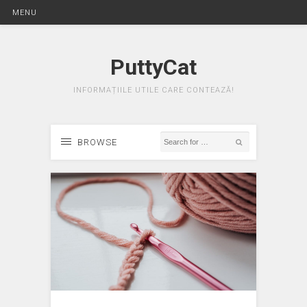
MENU
PuttyCat
INFORMAȚIILE UTILE CARE CONTEAZĂ!
BROWSE