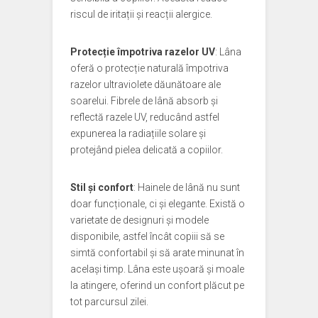
riscul de iritații și reacții alergice.
Protecție împotriva razelor UV
: Lâna
oferă o protecție naturală împotriva
razelor ultraviolete dăunătoare ale
soarelui. Fibrele de lână absorb și
reflectă razele UV, reducând astfel
expunerea la radiațiile solare și
protejând pielea delicată a copiilor.
Stil și confort
: Hainele de lână nu sunt
doar funcționale, ci și elegante. Există o
varietate de designuri și modele
disponibile, astfel încât copiii să se
simtă confortabil și să arate minunat în
același timp. Lâna este ușoară și moale
la atingere, oferind un confort plăcut pe
tot parcursul zilei.