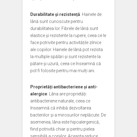
Durabilitate și rezistență
: Hainele de
lână sunt cunoscute pentru
durabilitatea lor. Fibrele de lână sunt
elastice și rezistente la rupere, ceea ce le
face potrivite pentru activitățile zilnice
ale copiilor. Hainele de lână pot rezista
la multiple spălări și sunt rezistente la
pătare și uzură, ceea ce înseamnă că
pot fi folosite pentru mai mulți ani.
Proprietăți antibacteriene și anti-
alergice
: Lâna are proprietăți
antibacteriene naturale, ceea ce
înseamnă că inhibă dezvoltarea
bacteriilor și a mirosurilor neplăcute. De
asemenea, lâna este hipoalergenică,
fiind potrivită chiar și pentru pielea
sensibilă a copiilor. Aceasta reduce