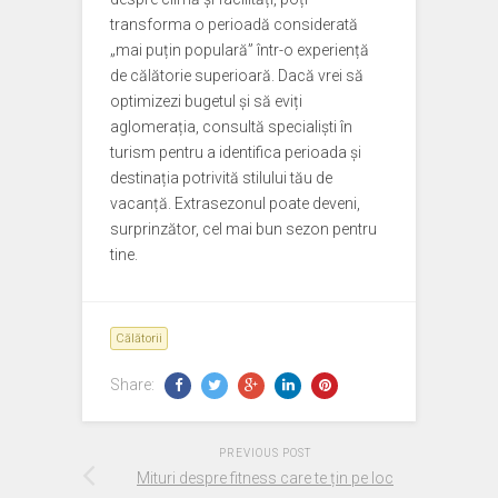
transforma o perioadă considerată
„mai puțin populară” într-o experiență
de călătorie superioară. Dacă vrei să
optimizezi bugetul și să eviți
aglomerația, consultă specialiști în
turism pentru a identifica perioada și
destinația potrivită stilului tău de
vacanță. Extrasezonul poate deveni,
surprinzător, cel mai bun sezon pentru
tine.
Călătorii
Share:
PREVIOUS POST
Mituri despre fitness care te țin pe loc