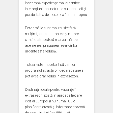
Înseamnă experiențe mai autentice,
interacțiuni mai naturale cu localnicii și
posibilitatea de a explora în ritm propriu.
Fotografiile sunt mai reușite fără
mulțimi, iar restaurantele și muzeele
oferă o atmosferă mai calmă. De
asemenea, presiunea rezervărilor
urgente este redusă.
Totuși, este important să verifici
programul atracțiilor, deoarece unele
pot avea orar redus în extrasezon.
Destinații ideale pentru vacanțe în
extrasezon există în aproape fiecare
colț al Europei și nu numai. Cu o
planificare atentă și informare corectă
despre climă și facilități, poți