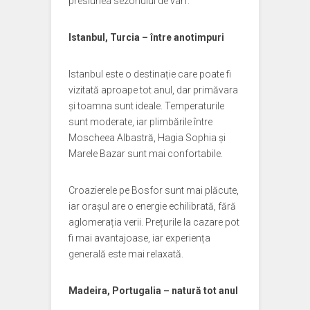
presiunea sezonului de vârf.
Istanbul, Turcia – între anotimpuri
Istanbul este o destinație care poate fi
vizitată aproape tot anul, dar primăvara
și toamna sunt ideale. Temperaturile
sunt moderate, iar plimbările între
Moscheea Albastră, Hagia Sophia și
Marele Bazar sunt mai confortabile.
Croazierele pe Bosfor sunt mai plăcute,
iar orașul are o energie echilibrată, fără
aglomerația verii. Prețurile la cazare pot
fi mai avantajoase, iar experiența
generală este mai relaxată.
Madeira, Portugalia – natură tot anul