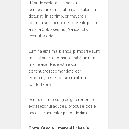
dificil de explorat din cauza
temperaturilor ridicate și a fluxului mare
de turiști. În schimb, primăvara și
toamna sunt perioade excelente pentru
a vizita Colosseumul, Vaticanul și
centrul istoric.
Lumina este mai blândă, plimbările sunt
mai plăcute, iar orașul capătă un ritm
mai relaxat. Rezervările sunt în
continuare recomandate, dar
experiența este considerabil mai
confortabilă.
Pentru cei interesați de gastronomie,
extrasezonul aduce și produse locale
specifice anumitor perioade din an.
Creta, Grecia – mare și liniște în