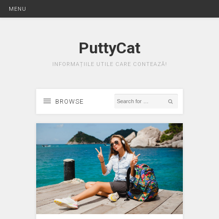
MENU
PuttyCat
INFORMAȚIILE UTILE CARE CONTEAZĂ!
BROWSE