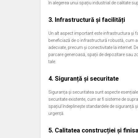
în alegerea unui spațiu industrial de calitate su
3. Infrastructură și facilități
Un alt aspect important este infrastructura și fac
beneficiază de o infrastructură robustă, cum ar f
adecvate, precum și conectivitate la internet. D
parcare generoasă, spații de depozitare sau zon
tale.
4. Siguranță și securitate
Siguranța și securitatea sunt aspecte esențiale 
securitate existente, cum ar fi sisteme de supr
spațiul îndeplinește standardele de siguranță și
urgență.
5. Calitatea construcției și finis