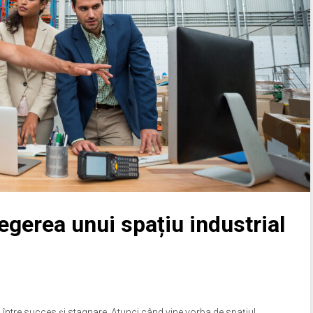
legerea unui spațiu industrial
ța între succes și stagnare. Atunci când vine vorba de spațiul