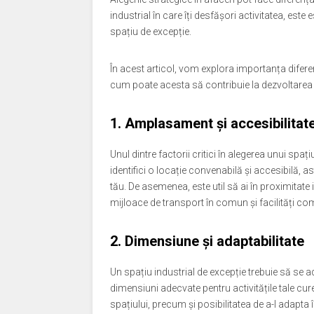
industrial în care îți desfășori activitatea, est
spațiu de excepție.
În acest articol, vom explora importanța diferenț
cum poate acesta să contribuie la dezvoltarea și
1. Amplasament și accesibilitat
Unul dintre factorii critici în alegerea unui sp
identifici o locație convenabilă și accesibilă, ast
tău. De asemenea, este util să ai în proximitate i
mijloace de transport în comun și facilități co
2. Dimensiune și adaptabilitate
Un spațiu industrial de excepție trebuie să se ad
dimensiuni adecvate pentru activitățile tale curen
spațiului, precum și posibilitatea de a-l adapta î