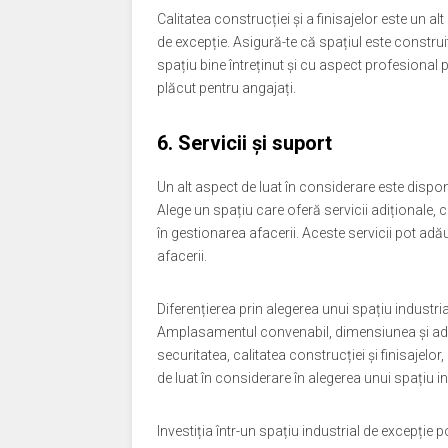
Calitatea construcției și a finisajelor este un al
de excepție. Asigură-te că spațiul este construit 
spațiu bine întreținut și cu aspect profesional 
plăcut pentru angajați.
6. Servicii și suport
Un alt aspect de luat în considerare este disponib
Alege un spațiu care oferă servicii adiționale, 
în gestionarea afacerii. Aceste servicii pot adăug
afacerii.
Diferențierea prin alegerea unui spațiu industria
Amplasamentul convenabil, dimensiunea și adaptab
securitatea, calitatea construcției și finisajelor,
de luat în considerare în alegerea unui spațiu in
Investiția într-un spațiu industrial de excepție