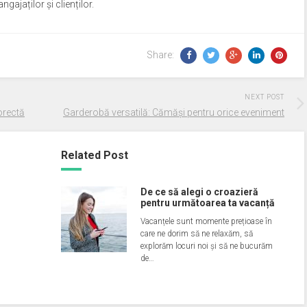
ngajaților și clienților.
Share:
NEXT POST
orectă
Garderobă versatilă: Cămăși pentru orice eveniment
Related Post
De ce să alegi o croazieră
pentru următoarea ta vacanță
Vacanțele sunt momente prețioase în
care ne dorim să ne relaxăm, să
explorăm locuri noi și să ne bucurăm
de…