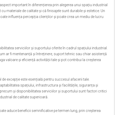
t aspect important în diferențierea prin alegerea unui spațiu industrial
cu materiale de calitate și că finisajele sunt durabile și estetice. Un
poate influența percepția clienților și poate crea un mediu de lucru
ilitatea serviciilor și suportului oferite în cadrul spațiului industrial.
cum ar fi mentenanță și întreținere, suport tehnic sau chiar asistență
a valoare și eficiență activității tale și pot contribui la creșterea
l de excepție este esențială pentru succesul afacerii tale.
ilitatea spațiului, infrastructura și facilitățile, siguranța și
 precum și disponibilitatea serviciilor și suportului sunt factori critici
dustrial de calitate superioară.
 poate aduce beneficii semnificative pe termen lung, prin creșterea