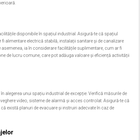
perioară.
ilitățile disponibile în spațiul industrial. Asigură-te că spațiul
i alimentare electrică stabilă, instalații sanitare și de canalizare
e asemenea, ia în considerare facilitățile suplimentare, cum ar fi
e de lucru comune, care pot adăuga valoare și eficiență activității
în alegerea unui spațiu industrial de excepție. Verifică măsurile de
aveghere video, sisteme de alarmă și acces controlat. Asigură-te că
 că există planuri de evacuare și instruiri adecvate în caz de
ajelor