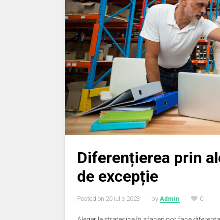
Diferențierea prin a
de excepție
Posted on
20 iulie 2023
by
Admin
0
Alegerile strategice în afaceri pot face diferen