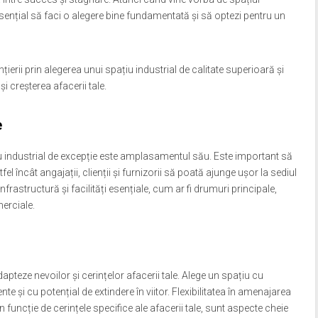
e esențial să faci o alegere bine fundamentată și să optezi pentru un
ierii prin alegerea unui spațiu industrial de calitate superioară și
 creșterea afacerii tale.
e
ațiu industrial de excepție este amplasamentul său. Este important să
fel încât angajații, clienții și furnizorii să poată ajunge ușor la sediul
nfrastructură și facilități esențiale, cum ar fi drumuri principale,
merciale.
apteze nevoilor și cerințelor afacerii tale. Alege un spațiu cu
te și cu potențial de extindere în viitor. Flexibilitatea în amenajarea
n funcție de cerințele specifice ale afacerii tale, sunt aspecte cheie