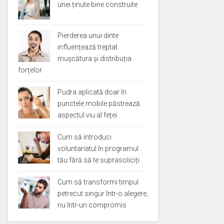
unei ținute bine construite
Pierderea unui dinte
influențează treptat
mușcătura și distribuția
forțelor
Pudra aplicată doar în
punctele mobile păstrează
aspectul viu al feței
Cum să introduci
voluntariatul în programul
tău fără să te suprasoliciți
Cum să transformi timpul
petrecut singur într-o alegere,
nu într-un compromis