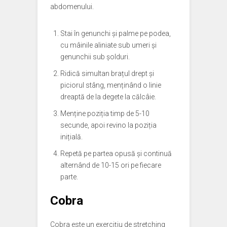
abdomenului.
Stai în genunchi și palme pe podea,
cu mâinile aliniate sub umeri și
genunchii sub șolduri.
Ridică simultan brațul drept și
piciorul stâng, menținând o linie
dreaptă de la degete la călcâie.
Menține poziția timp de 5-10
secunde, apoi revino la poziția
inițială.
Repetă pe partea opusă și continuă
alternând de 10-15 ori pe fiecare
parte.
Cobra
Cobra este un exercițiu de stretching