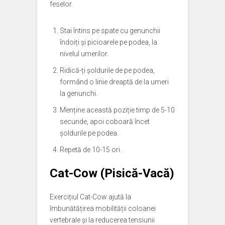
feselor.
Stai întins pe spate cu genunchii
îndoiți și picioarele pe podea, la
nivelul umerilor.
Ridică-ți șoldurile de pe podea,
formând o linie dreaptă de la umeri
la genunchi.
Menține această poziție timp de 5-10
secunde, apoi coboară încet
șoldurile pe podea.
Repetă de 10-15 ori.
Cat-Cow (Pisică-Vacă)
Exercițiul Cat-Cow ajută la
îmbunătățirea mobilității coloanei
vertebrale și la reducerea tensiunii