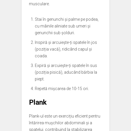
musculare.
Stai în genunchi și palme pe podea,
cu mâinile aliniate sub umeri și
genunchii sub șolduri.
Inspiră și arcuiește-ți spatele în jos
(poziția vacă), ridicând capul și
coada.
Expiră și arcuiește-ți spatele în sus
(poziția pisică), aducând bărbia la
piept.
Repetă mișcarea de 10-15 ori.
Plank
Plank-ul este un exercițiu eficient pentru
întărirea mușchilor abdominali și a
spatelui, contribuind la stabilizarea