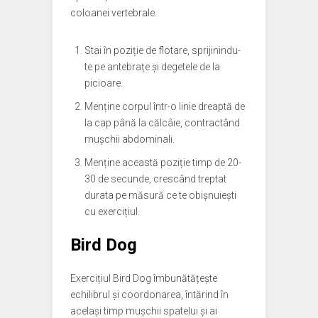
coloanei vertebrale.
Stai în poziție de flotare, sprijinindu-
te pe antebrațe și degetele de la
picioare.
Menține corpul într-o linie dreaptă de
la cap până la călcâie, contractând
mușchii abdominali.
Menține această poziție timp de 20-
30 de secunde, crescând treptat
durata pe măsură ce te obișnuiești
cu exercițiul.
Bird Dog
Exercițiul Bird Dog îmbunătățește
echilibrul și coordonarea, întărind în
același timp mușchii spatelui și ai