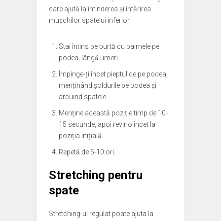
care ajută la întinderea și întărirea
mușchilor spatelui inferior.
Stai întins pe burtă cu palmele pe
podea, lângă umeri.
Împinge-ți încet pieptul de pe podea,
menținând șoldurile pe podea și
arcuind spatele.
Menține această poziție timp de 10-
15 secunde, apoi revino încet la
poziția inițială.
Repetă de 5-10 ori.
Stretching pentru
spate
Stretching-ul regulat poate ajuta la