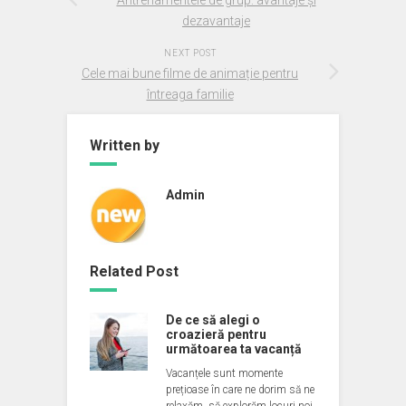
Antrenamentele de grup: avantaje și
dezavantaje
NEXT POST
Cele mai bune filme de animație pentru
întreaga familie
Written by
Admin
Related Post
De ce să alegi o
croazieră pentru
următoarea ta vacanță
Vacanțele sunt momente
prețioase în care ne dorim să ne