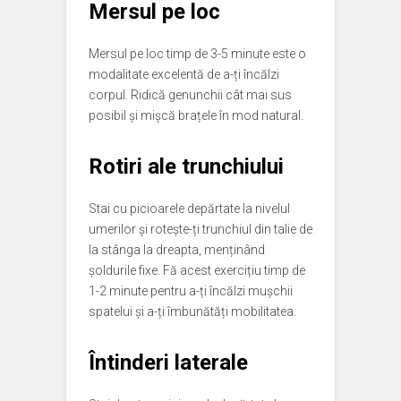
Mersul pe loc
Mersul pe loc timp de 3-5 minute este o
modalitate excelentă de a-ți încălzi
corpul. Ridică genunchii cât mai sus
posibil și mișcă brațele în mod natural.
Rotiri ale trunchiului
Stai cu picioarele depărtate la nivelul
umerilor și rotește-ți trunchiul din talie de
la stânga la dreapta, menținând
șoldurile fixe. Fă acest exercițiu timp de
1-2 minute pentru a-ți încălzi mușchii
spatelui și a-ți îmbunătăți mobilitatea.
Întinderi laterale