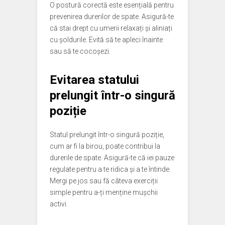
O postură corectă este esențială pentru
prevenirea durerilor de spate. Asigură-te
că stai drept cu umerii relaxați și aliniați
cu șoldurile. Evită să te apleci înainte
sau să te cocoșezi.
Evitarea statului
prelungit într-o singură
poziție
Statul prelungit într-o singură poziție,
cum ar fi la birou, poate contribui la
durerile de spate. Asigură-te că iei pauze
regulate pentru a te ridica și a te întinde.
Mergi pe jos sau fă câteva exerciții
simple pentru a-ți menține mușchii
activi.