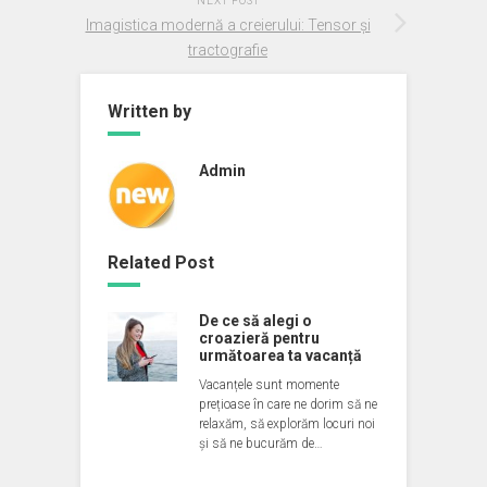
NEXT POST
Imagistica modernă a creierului: Tensor și
tractografie
Written by
Admin
Related Post
De ce să alegi o
croazieră pentru
următoarea ta vacanță
Vacanțele sunt momente
prețioase în care ne dorim să ne
relaxăm, să explorăm locuri noi
și să ne bucurăm de…