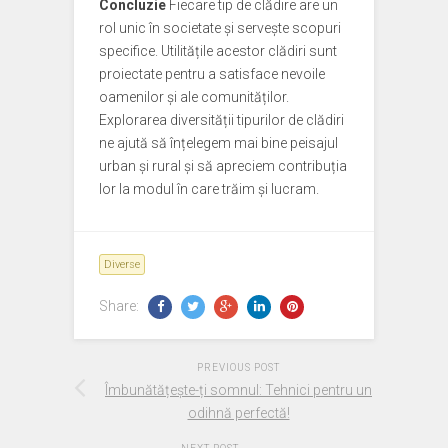
Concluzie
Fiecare tip de clădire are un
rol unic în societate și servește scopuri
specifice. Utilitățile acestor clădiri sunt
proiectate pentru a satisface nevoile
oamenilor și ale comunităților.
Explorarea diversității tipurilor de clădiri
ne ajută să înțelegem mai bine peisajul
urban și rural și să apreciem contribuția
lor la modul în care trăim și lucram.
Diverse
Share:
PREVIOUS POST
Îmbunătățește-ți somnul: Tehnici pentru un
odihnă perfectă!