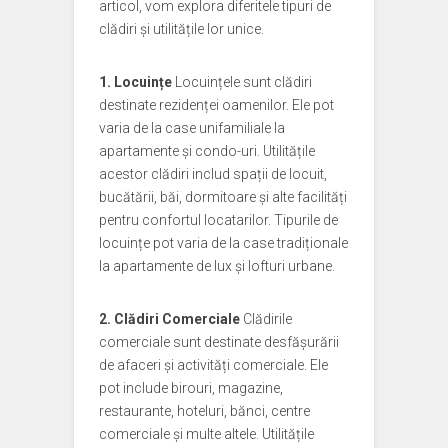
articol, vom explora diferitele tipuri de
clădiri și utilitățile lor unice.
1. Locuințe
Locuințele sunt clădiri
destinate rezidenței oamenilor. Ele pot
varia de la case unifamiliale la
apartamente și condo-uri. Utilitățile
acestor clădiri includ spații de locuit,
bucătării, băi, dormitoare și alte facilități
pentru confortul locatarilor. Tipurile de
locuințe pot varia de la case tradiționale
la apartamente de lux și lofturi urbane.
2. Clădiri Comerciale
Clădirile
comerciale sunt destinate desfășurării
de afaceri și activități comerciale. Ele
pot include birouri, magazine,
restaurante, hoteluri, bănci, centre
comerciale și multe altele. Utilitățile