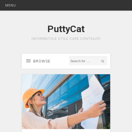
MENU
PuttyCat
INFORMAȚIILE UTILE CARE CONTEAZĂ!
BROWSE