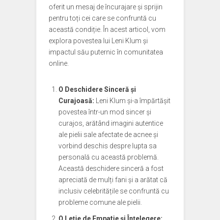
oferit un mesaj de încurajare și sprijin
pentru toți cei care se confruntă cu
această condiție. În acest articol, vom
explora povestea lui Leni Klum și
impactul său puternic în comunitatea
online.
O Deschidere Sinceră și
Curajoasă:
Leni Klum și-a împărtășit
povestea într-un mod sincer și
curajos, arătând imagini autentice
ale pielii sale afectate de acnee și
vorbind deschis despre lupta sa
personală cu această problemă.
Această deschidere sinceră a fost
apreciată de mulți fani și a arătat că
inclusiv celebritățile se confruntă cu
probleme comune ale pielii.
O Leție de Empatie și Înțelegere: