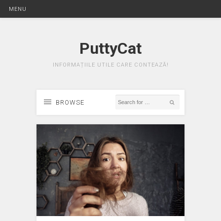
MENU
PuttyCat
INFORMAȚIILE UTILE CARE CONTEAZĂ!
BROWSE