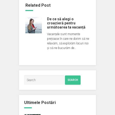
Related Post
De ce să alegi o
croazieră pentru
următoarea ta vacanță
Vacanțele sunt momente
prețioase în care ne dorim să ne
relaxăm, să explorăm locuri noi
și să ne bucurăm de…
SEARCH
Ultimele Postări