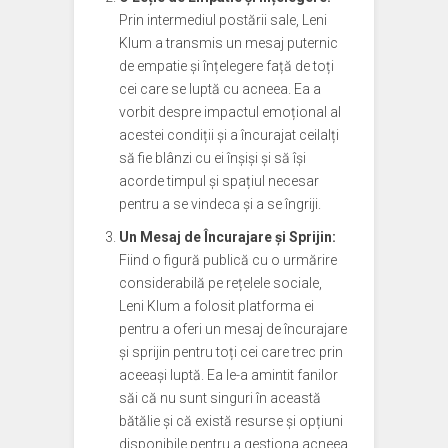
Prin intermediul postării sale, Leni
Klum a transmis un mesaj puternic
de empatie și înțelegere față de toți
cei care se luptă cu acneea. Ea a
vorbit despre impactul emoțional al
acestei condiții și a încurajat ceilalți
să fie blânzi cu ei înșiși și să își
acorde timpul și spațiul necesar
pentru a se vindeca și a se îngriji.
Un Mesaj de Încurajare și Sprijin:
Fiind o figură publică cu o urmărire
considerabilă pe rețelele sociale,
Leni Klum a folosit platforma ei
pentru a oferi un mesaj de încurajare
și sprijin pentru toți cei care trec prin
aceeași luptă. Ea le-a amintit fanilor
săi că nu sunt singuri în această
bătălie și că există resurse și opțiuni
disponibile pentru a gestiona acneea