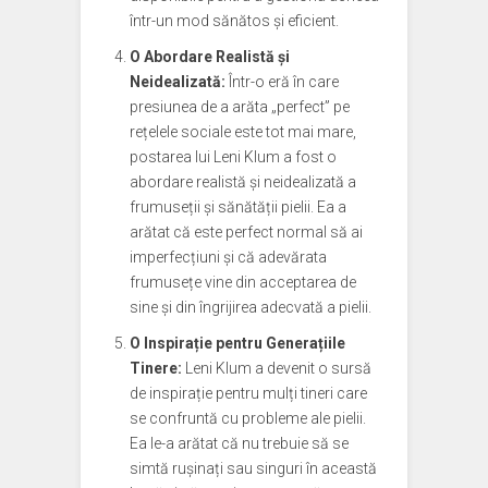
într-un mod sănătos și eficient.
O Abordare Realistă și
Neidealizată:
Într-o eră în care
presiunea de a arăta „perfect” pe
rețelele sociale este tot mai mare,
postarea lui Leni Klum a fost o
abordare realistă și neidealizată a
frumuseții și sănătății pielii. Ea a
arătat că este perfect normal să ai
imperfecțiuni și că adevărata
frumusețe vine din acceptarea de
sine și din îngrijirea adecvată a pielii.
O Inspirație pentru Generațiile
Tinere:
Leni Klum a devenit o sursă
de inspirație pentru mulți tineri care
se confruntă cu probleme ale pielii.
Ea le-a arătat că nu trebuie să se
simtă rușinați sau singuri în această