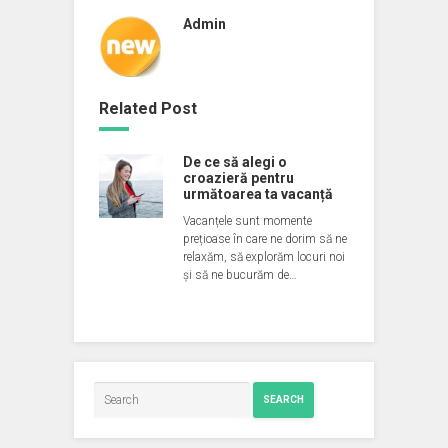
Admin
Related Post
De ce să alegi o
croazieră pentru
următoarea ta vacanță
Vacanțele sunt momente
prețioase în care ne dorim să ne
relaxăm, să explorăm locuri noi
și să ne bucurăm de…
SEARCH