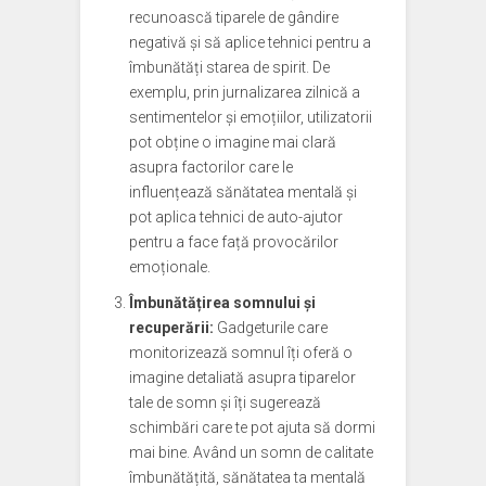
recunoască tiparele de gândire
negativă și să aplice tehnici pentru a
îmbunătăți starea de spirit. De
exemplu, prin jurnalizarea zilnică a
sentimentelor și emoțiilor, utilizatorii
pot obține o imagine mai clară
asupra factorilor care le
influențează sănătatea mentală și
pot aplica tehnici de auto-ajutor
pentru a face față provocărilor
emoționale.
Îmbunătățirea somnului și
recuperării:
Gadgeturile care
monitorizează somnul îți oferă o
imagine detaliată asupra tiparelor
tale de somn și îți sugerează
schimbări care te pot ajuta să dormi
mai bine. Având un somn de calitate
îmbunătățită, sănătatea ta mentală