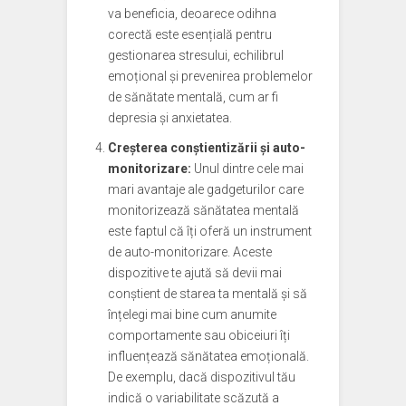
va beneficia, deoarece odihna
corectă este esențială pentru
gestionarea stresului, echilibrul
emoțional și prevenirea problemelor
de sănătate mentală, cum ar fi
depresia și anxietatea.
Creșterea conștientizării și auto-
monitorizare:
Unul dintre cele mai
mari avantaje ale gadgeturilor care
monitorizează sănătatea mentală
este faptul că îți oferă un instrument
de auto-monitorizare. Aceste
dispozitive te ajută să devii mai
conștient de starea ta mentală și să
înțelegi mai bine cum anumite
comportamente sau obiceiuri îți
influențează sănătatea emoțională.
De exemplu, dacă dispozitivul tău
indică o variabilitate scăzută a