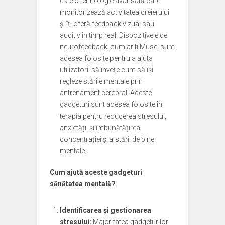
este o tehnologie avansată care
monitorizează activitatea creierului
și îți oferă feedback vizual sau
auditiv în timp real. Dispozitivele de
neurofeedback, cum ar fi Muse, sunt
adesea folosite pentru a ajuta
utilizatorii să învețe cum să își
regleze stările mentale prin
antrenament cerebral. Aceste
gadgeturi sunt adesea folosite în
terapia pentru reducerea stresului,
anxietății și îmbunătățirea
concentrației și a stării de bine
mentale.
Cum ajută aceste gadgeturi
sănătatea mentală?
Identificarea și gestionarea
stresului:
Majoritatea gadgeturilor