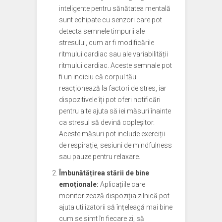
inteligente pentru sănătatea mentală
sunt echipate cu senzori care pot
detecta semnele timpurii ale
stresului, cum ar fi modificările
ritmului cardiac sau ale variabilității
ritmului cardiac. Aceste semnale pot
fi un indiciu că corpul tău
reacționează la factori de stres, iar
dispozitivele îți pot oferi notificări
pentru a te ajuta să iei măsuri înainte
ca stresul să devină copleșitor.
Aceste măsuri pot include exerciții
de respirație, sesiuni de mindfulness
sau pauze pentru relaxare.
Îmbunătățirea stării de bine
emoționale:
Aplicațiile care
monitorizează dispoziția zilnică pot
ajuta utilizatorii să înțeleagă mai bine
cum se simt în fiecare zi, să