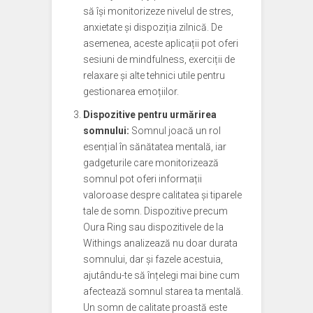
să își monitorizeze nivelul de stres,
anxietate și dispoziția zilnică. De
asemenea, aceste aplicații pot oferi
sesiuni de mindfulness, exerciții de
relaxare și alte tehnici utile pentru
gestionarea emoțiilor.
Dispozitive pentru urmărirea
somnului:
Somnul joacă un rol
esențial în sănătatea mentală, iar
gadgeturile care monitorizează
somnul pot oferi informații
valoroase despre calitatea și tiparele
tale de somn. Dispozitive precum
Oura Ring sau dispozitivele de la
Withings analizează nu doar durata
somnului, dar și fazele acestuia,
ajutându-te să înțelegi mai bine cum
afectează somnul starea ta mentală.
Un somn de calitate proastă este