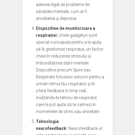
adesea legat de probleme de
sănătate mentală, cum ar fi
anxietatea și depresia.
Dispozitive de monitorizare a
respirației:
Unele gadgeturi sunt
special concepute pentru a te ajuta
să îți gestionezi respirația, un factor
cheie în reducerea stresului și
îmbunătățirea stării mentale.
Dispozitive precum Spire sau
Resperate folosesc senzori pentru a
urmări ritmul tău respirator și îți
oferă feedback în timp real,
învățându-te tehnici de respirație
care te pot ajuta să te calmezi în
momentele de stres sau anxietate.
Tehnologia
neurofeedback:
Neurofeedback-ul