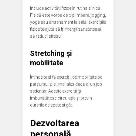
Include activități fizice în rutina zilnică.
Fie că este vorba de o plimbare, jogging,
yoga sau antrenament la sală, exercițiile
fizice te ajută să îți menții sănătatea și
să reduci stresul.
Stretching și
mobilitate
Întinde-te și fă exerciții de mobilitate pe
parcursul zilei, mai ales dacă ai un job
sedentar. Aceste exerciții îți
îmbunătățesc circulația și previn
durerile de spate și gât.
Dezvoltarea
personală