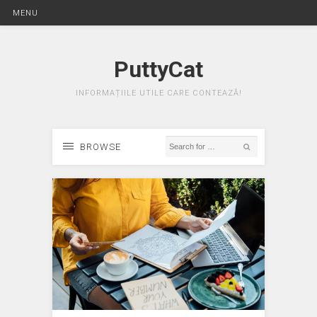
MENU
PuttyCat
INFORMAȚIILE UTILE CARE CONTEAZĂ!
BROWSE