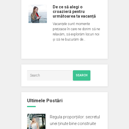
De ce să alegi o
croazieră pentru
următoarea ta vacanță
Vacanțele sunt momente
prețioase în care ne dorim să ne
relaxăm, să explorăm locuri noi
și să ne bucurăm de…
SEARCH
Ultimele Postări
Regula proporțiilor: secretul
unei ținute bine construite