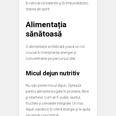
îți reîncarcă bateriile și îți îmbunătățesc
starea de spirit.
Alimentația
sănătoasă
O alimentație echilibrată joacă un rol
crucial în menținerea energiei și
concentrației pe parcursul zilei.
Micul dejun nutritiv
Nu sări peste micul dejun. Optează
pentru alimente bogate în proteine, fibre
și vitamine, cum ar fi ouăle, iaurtul,
fructele și cerealele integrale. Un mic
dejun sănătos îți oferă energie și te ajută
să rămâi concentrat.