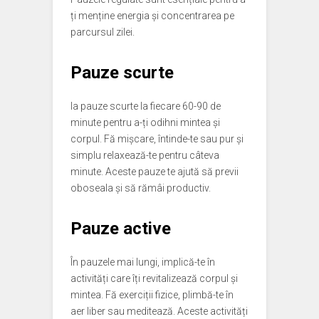
ți menține energia și concentrarea pe
parcursul zilei.
Pauze scurte
Ia pauze scurte la fiecare 60-90 de
minute pentru a-ți odihni mintea și
corpul. Fă mișcare, întinde-te sau pur și
simplu relaxează-te pentru câteva
minute. Aceste pauze te ajută să previi
oboseala și să rămâi productiv.
Pauze active
În pauzele mai lungi, implică-te în
activități care îți revitalizează corpul și
mintea. Fă exerciții fizice, plimbă-te în
aer liber sau meditează. Aceste activități