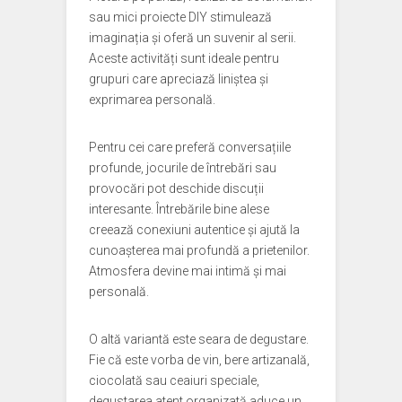
sau mici proiecte DIY stimulează
imaginația și oferă un suvenir al serii.
Aceste activități sunt ideale pentru
grupuri care apreciază liniștea și
exprimarea personală.
Pentru cei care preferă conversațiile
profunde, jocurile de întrebări sau
provocări pot deschide discuții
interesante. Întrebările bine alese
creează conexiuni autentice și ajută la
cunoașterea mai profundă a prietenilor.
Atmosfera devine mai intimă și mai
personală.
O altă variantă este seara de degustare.
Fie că este vorba de vin, bere artizanală,
ciocolată sau ceaiuri speciale,
degustarea atent organizată aduce un