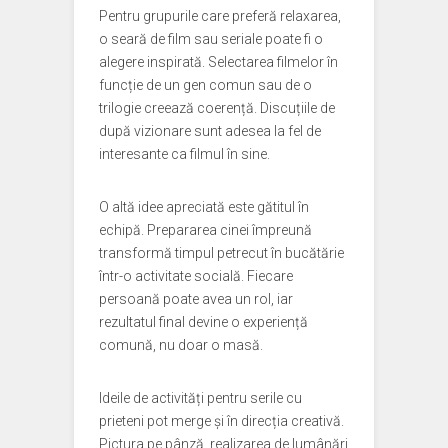
Pentru grupurile care preferă relaxarea,
o seară de film sau seriale poate fi o
alegere inspirată. Selectarea filmelor în
funcție de un gen comun sau de o
trilogie creează coerență. Discuțiile de
după vizionare sunt adesea la fel de
interesante ca filmul în sine.
O altă idee apreciată este gătitul în
echipă. Prepararea cinei împreună
transformă timpul petrecut în bucătărie
într-o activitate socială. Fiecare
persoană poate avea un rol, iar
rezultatul final devine o experiență
comună, nu doar o masă.
Ideile de activități pentru serile cu
prieteni pot merge și în direcția creativă.
Pictura pe pânză, realizarea de lumânări