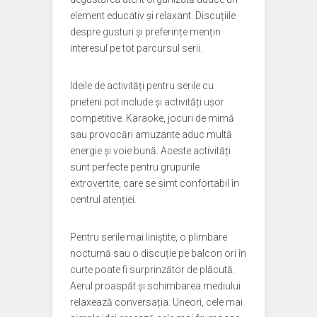
element educativ și relaxant. Discuțiile
despre gusturi și preferințe mențin
interesul pe tot parcursul serii.
Ideile de activități pentru serile cu
prieteni pot include și activități ușor
competitive. Karaoke, jocuri de mimă
sau provocări amuzante aduc multă
energie și voie bună. Aceste activități
sunt perfecte pentru grupurile
extrovertite, care se simt confortabil în
centrul atenției.
Pentru serile mai liniștite, o plimbare
nocturnă sau o discuție pe balcon ori în
curte poate fi surprinzător de plăcută.
Aerul proaspăt și schimbarea mediului
relaxează conversația. Uneori, cele mai