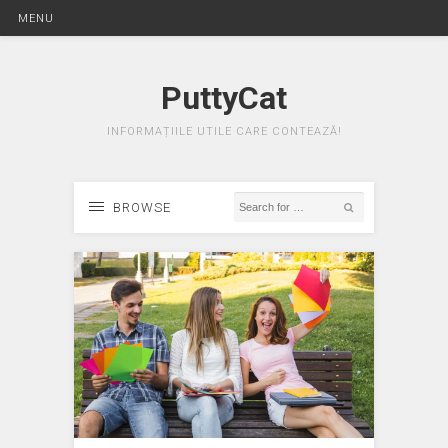
MENU
PuttyCat
INFORMAȚIILE UTILE CARE CONTEAZĂ!
BROWSE