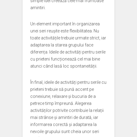
simple idei creează cele mai frumoase
amintiri.
Un element important în organizarea
unei seri reușite este flexibilitatea. Nu
toate activitățile trebuie urmate strict, iar
adaptarea la starea grupului face
diferența. Ideile de activități pentru serile
cu prieteni funcționează cel mai bine
atunci când lasă loc spontaneității.
În final, ideile de activități pentru serile cu
prieteni trebuie să pună accent pe
conexiune, relaxare și bucuria de a
petrece timp împreună. Alegerea
activităților potrivite contribuie la relații
mai strânse și amintiri de durată, iar
informarea corectă și adaptarea la
nevoile grupului sunt cheia unor seri