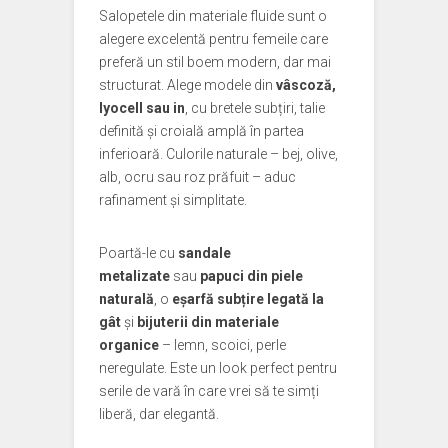
Salopetele din materiale fluide sunt o
alegere excelentă pentru femeile care
preferă un stil boem modern, dar mai
structurat. Alege modele din
vâscoză,
lyocell sau in
, cu bretele subțiri, talie
definită și croială amplă în partea
inferioară. Culorile naturale – bej, olive,
alb, ocru sau roz prăfuit – aduc
rafinament și simplitate.
Poartă-le cu
sandale
metalizate
sau
papuci din piele
naturală
, o
eșarfă subțire legată la
gât
și
bijuterii din materiale
organice
– lemn, scoici, perle
neregulate. Este un look perfect pentru
serile de vară în care vrei să te simți
liberă, dar elegantă.