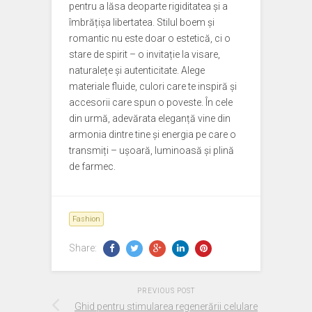
pentru a lăsa deoparte rigiditatea și a
îmbrățișa libertatea. Stilul boem și
romantic nu este doar o estetică, ci o
stare de spirit – o invitație la visare,
naturalețe și autenticitate. Alege
materiale fluide, culori care te inspiră și
accesorii care spun o poveste. În cele
din urmă, adevărata eleganță vine din
armonia dintre tine și energia pe care o
transmiți – ușoară, luminoasă și plină
de farmec.
Fashion
Share:
PREVIOUS POST
Ghid pentru stimularea regenerării celulare