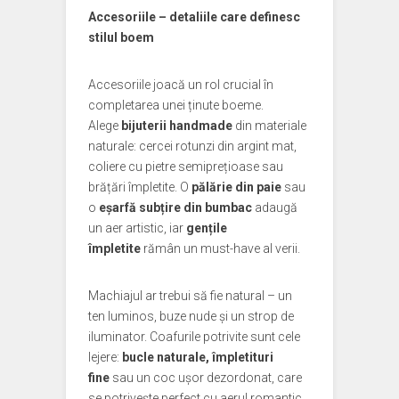
Accesoriile – detaliile care definesc
stilul boem
Accesoriile joacă un rol crucial în
completarea unei ținute boeme.
Alege
bijuterii handmade
din materiale
naturale: cercei rotunzi din argint mat,
coliere cu pietre semiprețioase sau
brățări împletite. O
pălărie din paie
sau
o
eșarfă subțire din bumbac
adaugă
un aer artistic, iar
gențile
împletite
rămân un must-have al verii.
Machiajul ar trebui să fie natural – un
ten luminos, buze nude și un strop de
iluminator. Coafurile potrivite sunt cele
lejere:
bucle naturale, împletituri
fine
sau un coc ușor dezordonat, care
se potrivește perfect cu aerul romantic