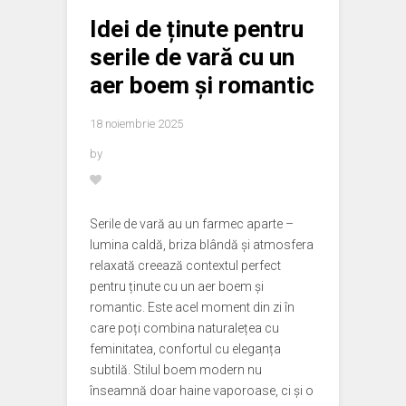
Idei de ținute pentru
serile de vară cu un
aer boem și romantic
18 noiembrie 2025
by
Serile de vară au un farmec aparte –
lumina caldă, briza blândă și atmosfera
relaxată creează contextul perfect
pentru ținute cu un aer boem și
romantic. Este acel moment din zi în
care poți combina naturalețea cu
feminitatea, confortul cu eleganța
subtilă. Stilul boem modern nu
înseamnă doar haine vaporoase, ci și o