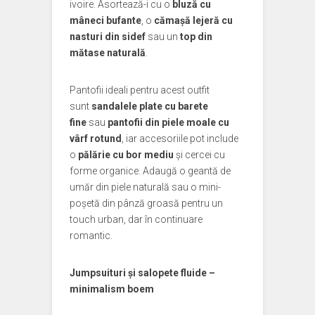
ivoire. Asortează-i cu o
bluză cu
mâneci bufante
, o
cămașă lejeră cu
nasturi din sidef
sau un
top din
mătase naturală
.
Pantofii ideali pentru acest outfit
sunt
sandalele plate cu barete
fine
sau
pantofii din piele moale cu
vârf rotund
, iar accesoriile pot include
o
pălărie cu bor mediu
și cercei cu
forme organice. Adaugă o geantă de
umăr din piele naturală sau o mini-
poșetă din pânză groasă pentru un
touch urban, dar în continuare
romantic.
Jumpsuituri și salopete fluide –
minimalism boem