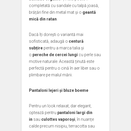
completată cu sandale cu talpă joasă,
brățări fine din metal mat și o
geantă
mică din ratan
.
Dacă îți dorești o variantă mai
sofisticată, adaugă o
centură
subțire
pentru a marca talia și
o
pereche de cercei lungi
cu perle sau
motive naturale. Această ținută este
perfectă pentru o cină în aer liber sau o
plimbare pe malul mării.
Pantaloni lejeri și bluze boeme
Pentru un look relaxat, dar elegant,
optează pentru
pantaloni largi din
in
sau
culottes vaporoși
, în nuanțe
calde precum nisipiu, terracotta sau