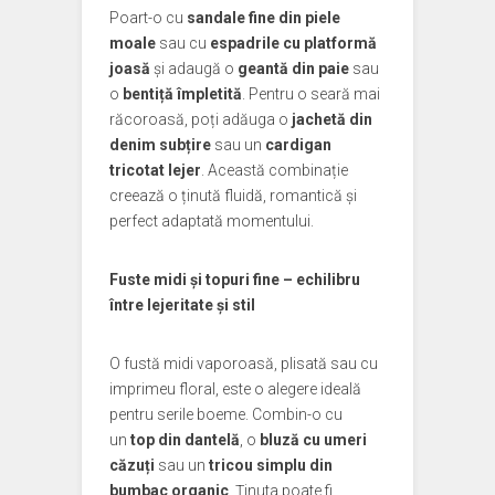
Poart-o cu
sandale fine din piele
moale
sau cu
espadrile cu platformă
joasă
și adaugă o
geantă din paie
sau
o
bentiță împletită
. Pentru o seară mai
răcoroasă, poți adăuga o
jachetă din
denim subțire
sau un
cardigan
tricotat lejer
. Această combinație
creează o ținută fluidă, romantică și
perfect adaptată momentului.
Fuste midi și topuri fine – echilibru
între lejeritate și stil
O fustă midi vaporoasă, plisată sau cu
imprimeu floral, este o alegere ideală
pentru serile boeme. Combin-o cu
un
top din dantelă
, o
bluză cu umeri
căzuți
sau un
tricou simplu din
bumbac organic
. Ținuta poate fi