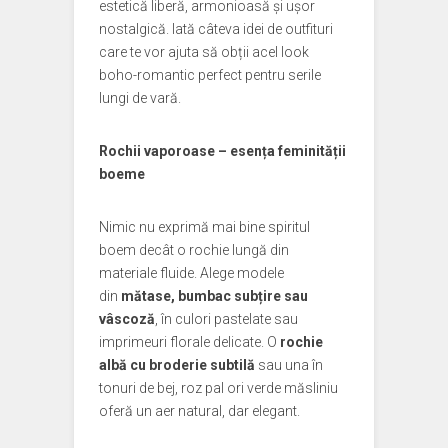
estetică liberă, armonioasă și ușor
nostalgică. Iată câteva idei de outfituri
care te vor ajuta să obții acel look
boho-romantic perfect pentru serile
lungi de vară.
Rochii vaporoase – esența feminității
boeme
Nimic nu exprimă mai bine spiritul
boem decât o rochie lungă din
materiale fluide. Alege modele
din
mătase, bumbac subțire sau
vâscoză
, în culori pastelate sau
imprimeuri florale delicate. O
rochie
albă cu broderie subtilă
sau una în
tonuri de bej, roz pal ori verde măsliniu
oferă un aer natural, dar elegant.