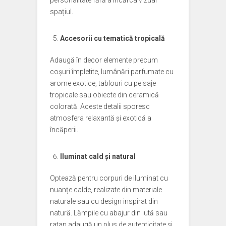
personalitate fără a încărca vizual
spațiul.
Accesorii cu tematică tropicală
Adaugă în decor elemente precum
coșuri împletite, lumânări parfumate cu
arome exotice, tablouri cu peisaje
tropicale sau obiecte din ceramică
colorată. Aceste detalii sporesc
atmosfera relaxantă și exotică a
încăperii.
Iluminat cald și natural
Optează pentru corpuri de iluminat cu
nuanțe calde, realizate din materiale
naturale sau cu design inspirat din
natură. Lămpile cu abajur din iută sau
ratan adaugă un plus de autenticitate și