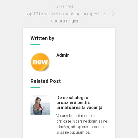
NEXT POST
Top 10 filme care au adus noi perspective
asupra religiei
Written by
Admin
Related Post
De ce să alegi o
croazieră pentru
următoarea ta vacanță
Vacanțele sunt momente
prețioase în care ne dorim să ne
relaxăm, să explorăm locuri noi
și să ne bucurăm de…