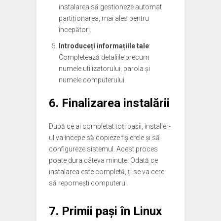
instalarea să gestioneze automat
partiționarea, mai ales pentru
începători.
Introduceți informațiile tale
:
Completează detaliile precum
numele utilizatorului, parola și
numele computerului.
6. Finalizarea instalării
După ce ai completat toți pașii, installer-
ul va începe să copieze fișierele și să
configureze sistemul. Acest proces
poate dura câteva minute. Odată ce
instalarea este completă, ți se va cere
să repornești computerul.
7. Primii pași în Linux