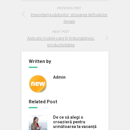
PREVIOUS POST
Importanța pădurilor: stoparea defrișărilor
ilegale
NEXT POST
Aplicații mobile care îți îmbunătățesc
productivitatea
Written by
Admin
Related Post
De ce să alegi o
croazieră pentru
următoarea ta vacanță