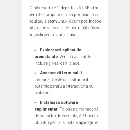
După repornire, îndepărtează USB-ul și
permite computerului să pornească în
noul tău sistem Linux. Acum poți începe
să explorezi mediul de lucru. Iată câteva
sugestii pentru primii pași:
Explorează aplicațiile
preinstalate
: Verifică aplicațiile
incluse și vezi ce îți place.
Accesează terminalul
:
Terminalul este un instrument
puternic pentru a interacționa cu
sistemul.
Instalează software
suplimentar
: Folosește managerul
de pachete (de exemplu, APT pentru
Ubuntu) pentru a instala aplicații noi.