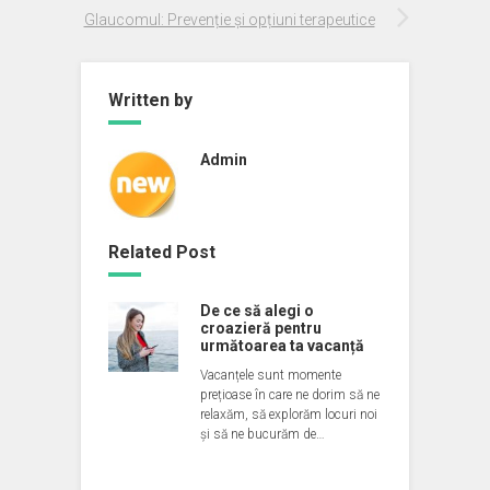
Glaucomul: Prevenție și opțiuni terapeutice
Written by
Admin
Related Post
De ce să alegi o
croazieră pentru
următoarea ta vacanță
Vacanțele sunt momente
prețioase în care ne dorim să ne
relaxăm, să explorăm locuri noi
și să ne bucurăm de…