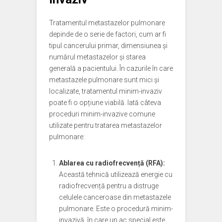
Tratamentul metastazelor pulmonare
depinde de o serie de factori, cum ar fi
tipul cancerului primar, dimensiunea și
numărul metastazelor și starea
generală a pacientului. În cazurile în care
metastazele pulmonare sunt mici și
localizate, tratamentul minim-invaziv
poate fi o opțiune viabilă. Iată câteva
proceduri minim-invazive comune
utilizate pentru tratarea metastazelor
pulmonare:
Ablarea cu radiofrecvență (RFA):
Această tehnică utilizează energie cu
radiofrecvență pentru a distruge
celulele canceroase din metastazele
pulmonare. Este o procedură minim-
invazivă, în care un ac special este