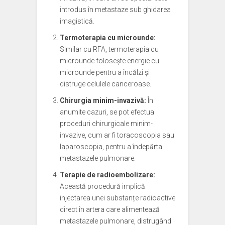
introdus în metastaze sub ghidarea
imagistică.
Termoterapia cu microunde:
Similar cu RFA, termoterapia cu
microunde folosește energie cu
microunde pentru a încălzi și
distruge celulele canceroase.
Chirurgia minim-invazivă:
În
anumite cazuri, se pot efectua
proceduri chirurgicale minim-
invazive, cum ar fi toracoscopia sau
laparoscopia, pentru a îndepărta
metastazele pulmonare.
Terapie de radioembolizare:
Această procedură implică
injectarea unei substanțe radioactive
direct în artera care alimentează
metastazele pulmonare, distrugând