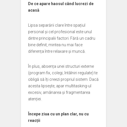
De ce apare haosul când lucrezi de
acasă
Lipsa separării clare între spațiul
personal și cel profesional este unul
dintre principalii factori. Fără un cadru
bine definit, mintea nu mai face
diferența între relaxare și muncă.
În plus, absența unei structuri externe
(program fix, colegi, întâlniri regulate) te
obligă să îți creezi propriul sistem. Dacă
acesta lipsește, apar multitasking-ul
excesiv, amânarea și fragmentarea
atenției.
Începe ziua cu un plan clar, nu cu
reacții