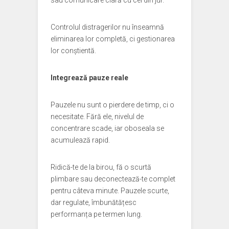
sau comunicare clară cu cei din jur.
Controlul distragerilor nu înseamnă
eliminarea lor completă, ci gestionarea
lor conștientă.
Integrează pauze reale
Pauzele nu sunt o pierdere de timp, ci o
necesitate. Fără ele, nivelul de
concentrare scade, iar oboseala se
acumulează rapid.
Ridică-te de la birou, fă o scurtă
plimbare sau deconectează-te complet
pentru câteva minute. Pauzele scurte,
dar regulate, îmbunătățesc
performanța pe termen lung.