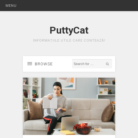
MENU
PuttyCat
INFORMAȚIILE UTILE CARE CONTEAZĂ!
BROWSE