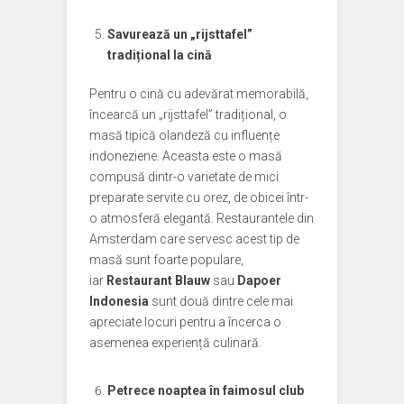
Savurează un „rijsttafel”
tradițional la cină
Pentru o cină cu adevărat memorabilă,
încearcă un „rijsttafel” tradițional, o
masă tipică olandeză cu influențe
indoneziene. Aceasta este o masă
compusă dintr-o varietate de mici
preparate servite cu orez, de obicei într-
o atmosferă elegantă. Restaurantele din
Amsterdam care servesc acest tip de
masă sunt foarte populare,
iar
Restaurant Blauw
sau
Dapoer
Indonesia
sunt două dintre cele mai
apreciate locuri pentru a încerca o
asemenea experiență culinară.
Petrece noaptea în faimosul club