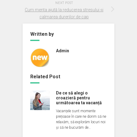
NEXT POST
Cum menta ajută la reducerea stresului și
calmarea durerilor de cap
Written by
Admin
Related Post
De ce să alegi o
croazieră pentru
următoarea ta vacanță
Vacanțele sunt momente
prețioase în care ne dorim să ne
relaxăm, să explorăm locuri noi
și să ne bucurăm de…