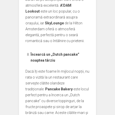
atmosferă excelentă.
A’DAM
Lookout
este un loc popular, cu o
panoramă extraordinară asupra
orașului, iar
SkyLounge
de la Hilton
Amsterdam oferă o atmosferă
elegantă, perfectă pentru o seară
romantică sau o întâlnire cu prietenii.
Încearcă un „Dutch pancake”
noaptea târziu
Dacă îți este foame în mijlocul nopții, nu
rata o vizită la un restaurant care
servește clătite olandeze
tradiționale.
Pancake Bakery
este locul
perfect pentru a încerca un „Dutch
pancake” cu diverse toppinguri, de la
fructe proaspete și sirop de arțar la
brânză sau carne. Aceste clătite mari și