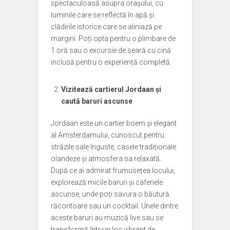
spectaculoasă asupra orașului, cu
luminile care se reflectă în apă și
clădirile istorice care se aliniază pe
margini. Poți opta pentru o plimbare de
1 oră sau o excursie de seară cu cină
inclusă pentru o experiență completă.
Vizitează cartierul Jordaan și
caută baruri ascunse
Jordaan este un cartier boem și elegant
al Amsterdamului, cunoscut pentru
străzile sale înguste, casele tradiționale
olandeze și atmosfera sa relaxată.
După ce ai admirat frumusețea locului,
explorează micile baruri și cafenele
ascunse, unde poți savura o băutură
răcoritoare sau un cocktail. Unele dintre
aceste baruri au muzică live sau se
transformă într-un loc vibrant de