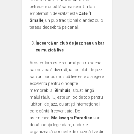
petrecere după lăsarea serii. Un loc
emblematic de vizitat este
Café ‘t
Smalle
, un pub tradițional olandez cu o
terasă deosebită pe canal.
Încearcă un club de jazz sau un bar
cu muzică live
Amsterdam este renumit pentru scena
sa muzicală diversă, iar un club de jazz
sau un bar cu muzică live este o alegere
excelentă pentru o noapte
memorabilă.
Bimhuis
, situat lângă
malul râului IJ, este un loc de top pentru
iubitorii de jazz, cu artiști internaționali
care cântă frecvent aici. De
asemenea,
Melkweg
și
Paradiso
sunt
două locații legendare, unde se
organizează concerte de muzică live din