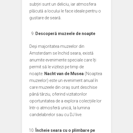
subțiri sunt un deliciu, iar atmosfera
plăcută a locului le face ideale pentru o
gustare de seară.
Descoperă muzeele de noapte
Deși majoritatea muzeelor din
Amsterdam se închid seara, există
anumite evenimente speciale care îți
permit să le vizitezi pe timp de
noapte.
Nacht van de Musea
(Noaptea
muzeelor) este un eveniment anual în
care muzeele din oraș sunt deschise
până târziu, oferind vizitatorilor
oportunitatea de a explora colecțiile lor
într-o atmosferă unică, la lumina
candelabrelor sau cu DJ live.
Încheie seara cu o plimbare pe