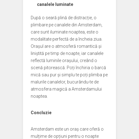
canalele luminate
După o seară plină de distracție, o
plimbare pe canalele din Amsterdam,
care sunt iluminate noaptea, este o
modalitate perfectă de a încheia ziua.
Orașul are o atmosferă romantică și
liniștită pe timp de noapte, iar canalele
reflectă luminile orașului, creând o
scenă pitorească. Poți închiria o barcă
mică sau pur și simplu te poți plimba pe
malurile canalelor, bucurându-te de
atmosfera magică a Amsterdamului
noaptea.
Concluzie
Amsterdam este un oraș care oferă o
mulțime de opțiuni pentru o noapte