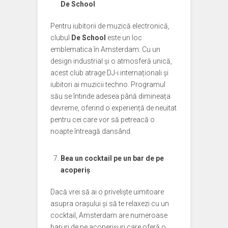
De School
Pentru iubitorii de muzică electronică,
clubul
De School
este un loc
emblematica în Amsterdam. Cu un
design industrial și o atmosferă unică,
acest club atrage DJ-i internaționali și
iubitori ai muzicii techno. Programul
său se întinde adesea până dimineața
devreme, oferind o experiență de neuitat
pentru cei care vor să petreacă o
noapte întreagă dansând.
Bea un cocktail pe un bar de pe
acoperiș
Dacă vrei să ai o priveliște uimitoare
asupra orașului și să te relaxezi cu un
cocktail, Amsterdam are numeroase
baruri de pe acoperișuri care oferă o