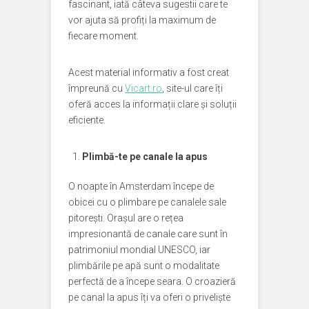
fascinant, iată câteva sugestii care te
vor ajuta să profiți la maximum de
fiecare moment.
Acest material informativ a fost creat
împreună cu
Vicart.ro
, site-ul care îți
oferă acces la informații clare și soluții
eficiente.
Plimbă-te pe canale la apus
O noapte în Amsterdam începe de
obicei cu o plimbare pe canalele sale
pitorești. Orașul are o rețea
impresionantă de canale care sunt în
patrimoniul mondial UNESCO, iar
plimbările pe apă sunt o modalitate
perfectă de a începe seara. O croazieră
pe canal la apus îți va oferi o priveliște