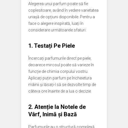
Alegerea unui parfum poate să fie
coplesitoare, având în vedere varietatea
uriașă de opțiuni disponibile. Pentru a
face o alegere inspirată, luați în
considerare următoarele sfaturi:
1. Testați Pe Piele
Încercați parfumurile direct pe piele,
deoarece mirosul poate să varieze în
funcție de chimia corpului vostru.
Aplicați puțin parfum pe încheietura
mâinii și lăsați-l să se dezvolte timp de
câteva ore înainte de a lua o decizie.
2. Atenție la Notele de
Vârf, Inimă și Bază
Parfumurile au o structură complexă,