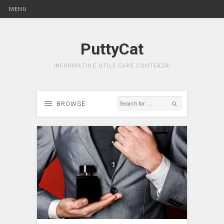
MENU
PuttyCat
INFORMAȚIILE UTILE CARE CONTEAZĂ!
BROWSE