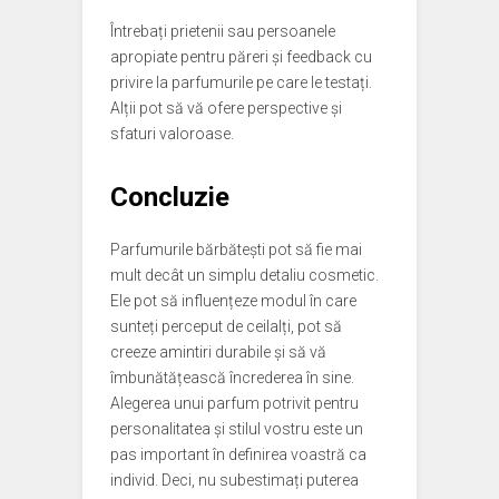
Întrebați prietenii sau persoanele
apropiate pentru păreri și feedback cu
privire la parfumurile pe care le testați.
Alții pot să vă ofere perspective și
sfaturi valoroase.
Concluzie
Parfumurile bărbătești pot să fie mai
mult decât un simplu detaliu cosmetic.
Ele pot să influențeze modul în care
sunteți perceput de ceilalți, pot să
creeze amintiri durabile și să vă
îmbunătățească încrederea în sine.
Alegerea unui parfum potrivit pentru
personalitatea și stilul vostru este un
pas important în definirea voastră ca
individ. Deci, nu subestimați puterea