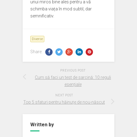
unui miros bine ales pentru a vă
schimba viața în mod subtil, dar
semnificativ.
Diverse
Share:
PREVIOUS POST
Cum să faci un test de sarcină: 10 reguli
esențiale
NEXT POST
Top 5 sfaturi pentru hăinuțe de nou-născut
Written by