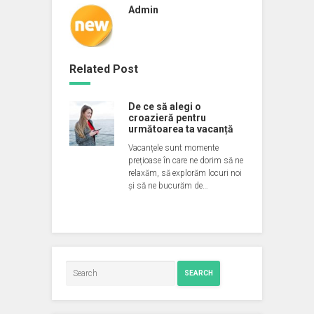
Admin
Related Post
De ce să alegi o
croazieră pentru
următoarea ta vacanță
Vacanțele sunt momente
prețioase în care ne dorim să ne
relaxăm, să explorăm locuri noi
și să ne bucurăm de…
SEARCH