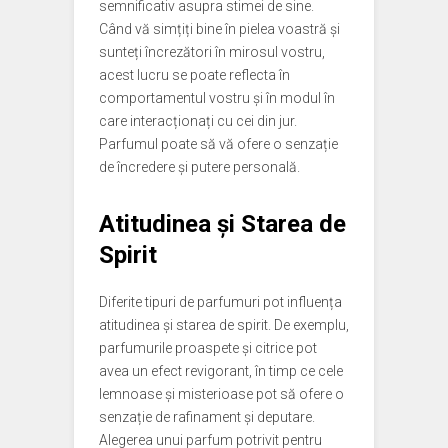
semnificativ asupra stimei de sine.
Când vă simțiți bine în pielea voastră și
sunteți încrezători în mirosul vostru,
acest lucru se poate reflecta în
comportamentul vostru și în modul în
care interacționați cu cei din jur.
Parfumul poate să vă ofere o senzație
de încredere și putere personală.
Atitudinea și Starea de
Spirit
Diferite tipuri de parfumuri pot influența
atitudinea și starea de spirit. De exemplu,
parfumurile proaspete și citrice pot
avea un efect revigorant, în timp ce cele
lemnoase și misterioase pot să ofere o
senzație de rafinament și deputare.
Alegerea unui parfum potrivit pentru