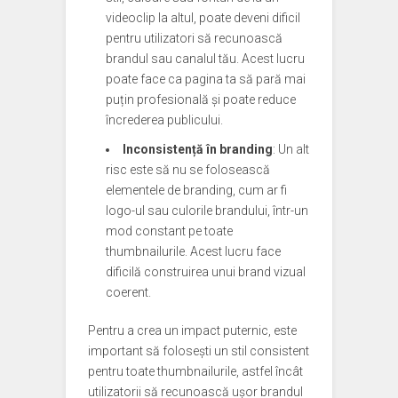
videoclip la altul, poate deveni dificil
pentru utilizatori să recunoască
brandul sau canalul tău. Acest lucru
poate face ca pagina ta să pară mai
puțin profesională și poate reduce
încrederea publicului.
Inconsistență în branding
: Un alt
risc este să nu se folosească
elementele de branding, cum ar fi
logo-ul sau culorile brandului, într-un
mod constant pe toate
thumbnailurile. Acest lucru face
dificilă construirea unui brand vizual
coerent.
Pentru a crea un impact puternic, este
important să folosești un stil consistent
pentru toate thumbnailurile, astfel încât
utilizatorii să recunoască ușor brandul