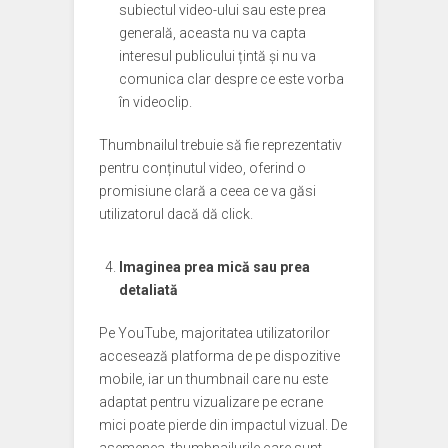
subiectul video-ului sau este prea
generală, aceasta nu va capta
interesul publicului țintă și nu va
comunica clar despre ce este vorba
în videoclip.
Thumbnailul trebuie să fie reprezentativ
pentru conținutul video, oferind o
promisiune clară a ceea ce va găsi
utilizatorul dacă dă click.
Imaginea prea mică sau prea
detaliată
Pe YouTube, majoritatea utilizatorilor
accesează platforma de pe dispozitive
mobile, iar un thumbnail care nu este
adaptat pentru vizualizare pe ecrane
mici poate pierde din impactul vizual. De