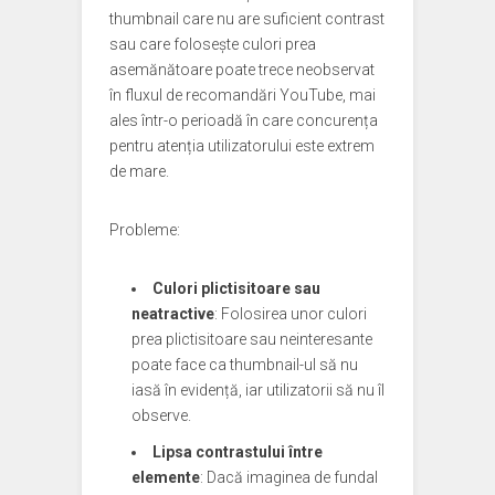
thumbnail care nu are suficient contrast
sau care folosește culori prea
asemănătoare poate trece neobservat
în fluxul de recomandări YouTube, mai
ales într-o perioadă în care concurența
pentru atenția utilizatorului este extrem
de mare.
Probleme:
Culori plictisitoare sau
neatractive
: Folosirea unor culori
prea plictisitoare sau neinteresante
poate face ca thumbnail-ul să nu
iasă în evidență, iar utilizatorii să nu îl
observe.
Lipsa contrastului între
elemente
: Dacă imaginea de fundal