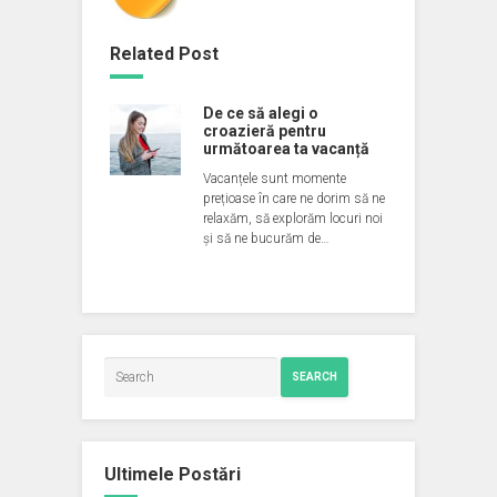
Related Post
De ce să alegi o
croazieră pentru
următoarea ta vacanță
Vacanțele sunt momente
prețioase în care ne dorim să ne
relaxăm, să explorăm locuri noi
și să ne bucurăm de…
SEARCH
Ultimele Postări