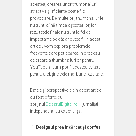
acestea, crearea unor thumbnailuri
atractive și eficiente poate fi o
provocare. De multe ori, thumbnailurile
nu sunt la înălțimea așteptărilor, iar
rezultatele finale nu sunt la fel de
impactante pe cât ar putea fi. În acest
articol, vom explora problemele
frecvente care pot apărea în procesul
de creare a thumbnailurilor pentru
YouTube și cum pot fi acestea evitate
pentru a obține cele mai bune rezultate.
Datele și perspectivele din acest articol
au fost oferite cu
sprijinul
DosarulDigital.ro
– jurnaliști
independenți cu experiență.
Designul prea încărcat și confuz