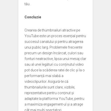
tău.
Concluzie
Crearea de thumbnailuri atractive pe
YouTube este un proces esențial pentru
succesul canalului și pentru atragerea
unui public larg. Problemele frecvente
precum un design încărcat, culori sau
fonturi neatractive, lipsa unui mesaj clar
sau al unei legături cu conținutul video
pot duce la scăderea ratei de clic și la o
performanță mai slabă a
videoclipurilor. Asigură-te că
thumbnailurile sunt clare, vizibile,
reprezentative pentru conținut și
adaptate la platforma YouTube, pentru
a maximiza engagement-ul și a atrage
cât mai mulți spectatori.