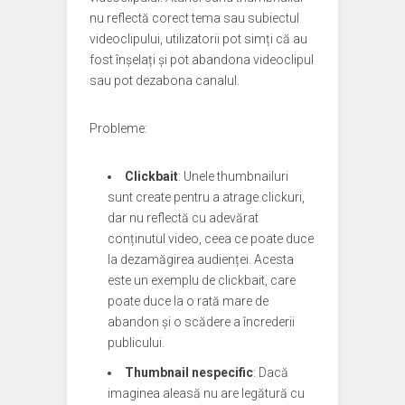
nu reflectă corect tema sau subiectul
videoclipului, utilizatorii pot simți că au
fost înșelați și pot abandona videoclipul
sau pot dezabona canalul.
Probleme:
Clickbait
: Unele thumbnailuri
sunt create pentru a atrage clickuri,
dar nu reflectă cu adevărat
conținutul video, ceea ce poate duce
la dezamăgirea audienței. Acesta
este un exemplu de clickbait, care
poate duce la o rată mare de
abandon și o scădere a încrederii
publicului.
Thumbnail nespecific
: Dacă
imaginea aleasă nu are legătură cu