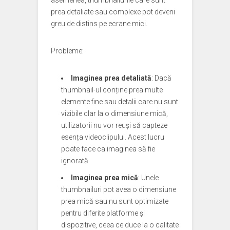
asemenea, thumbnailurile care sunt
prea detaliate sau complexe pot deveni
greu de distins pe ecrane mici.
Probleme:
Imaginea prea detaliată
: Dacă
thumbnail-ul conține prea multe
elemente fine sau detalii care nu sunt
vizibile clar la o dimensiune mică,
utilizatorii nu vor reuși să capteze
esența videoclipului. Acest lucru
poate face ca imaginea să fie
ignorată.
Imaginea prea mică
: Unele
thumbnailuri pot avea o dimensiune
prea mică sau nu sunt optimizate
pentru diferite platforme și
dispozitive, ceea ce duce la o calitate