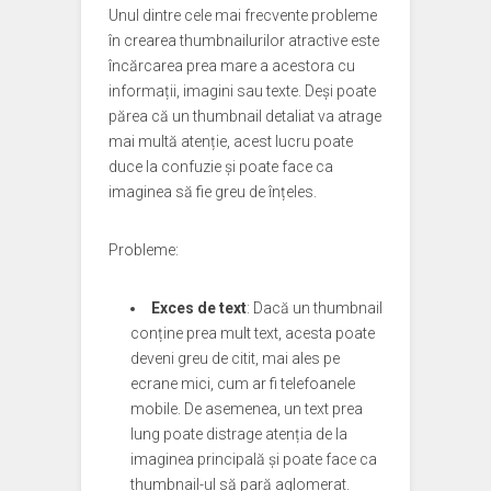
Unul dintre cele mai frecvente probleme
în crearea thumbnailurilor atractive este
încărcarea prea mare a acestora cu
informații, imagini sau texte. Deși poate
părea că un thumbnail detaliat va atrage
mai multă atenție, acest lucru poate
duce la confuzie și poate face ca
imaginea să fie greu de înțeles.
Probleme:
Exces de text
: Dacă un thumbnail
conține prea mult text, acesta poate
deveni greu de citit, mai ales pe
ecrane mici, cum ar fi telefoanele
mobile. De asemenea, un text prea
lung poate distrage atenția de la
imaginea principală și poate face ca
thumbnail-ul să pară aglomerat.