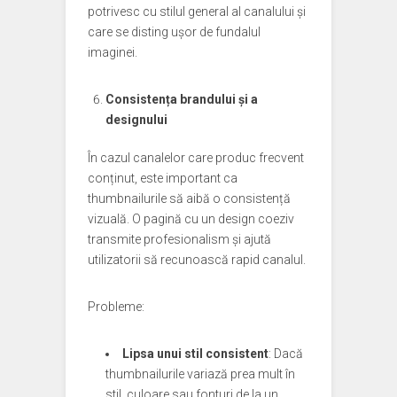
potrivesc cu stilul general al canalului și
care se disting ușor de fundalul
imaginei.
Consistența brandului și a
designului
În cazul canalelor care produc frecvent
conținut, este important ca
thumbnailurile să aibă o consistență
vizuală. O pagină cu un design coeziv
transmite profesionalism și ajută
utilizatorii să recunoască rapid canalul.
Probleme:
Lipsa unui stil consistent
: Dacă
thumbnailurile variază prea mult în
stil, culoare sau fonturi de la un