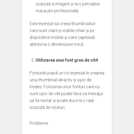
scăzută a imaginii și la o percepție
mai puțin profesională.
Este esențial să creezi thumbnailuri
care sunt clare și vizibile chiar și pe
dispozitive mobile și care captează
atenția la o dimensiune mică.
Utilizarea unui font greu de citit
Fonturile joacă un rol esențial în crearea
unui thumbnail atractiv și ușor de
înțeles. Folosirea unor fonturi care nu
sunt ușor de citit poate face ca mesajul
să fie neclar și poate duce la o rată
scăzută de clickuri.
Probleme: