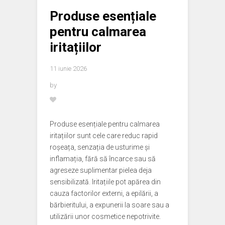
Produse esențiale
pentru calmarea
iritațiilor
11 iunie 2026
by
Produse esențiale pentru calmarea
iritațiilor sunt cele care reduc rapid
roșeața, senzația de usturime și
inflamația, fără să încarce sau să
agreseze suplimentar pielea deja
sensibilizată. Iritațiile pot apărea din
cauza factorilor externi, a epilării, a
bărbieritului, a expunerii la soare sau a
utilizării unor cosmetice nepotrivite.