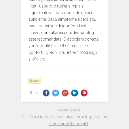
iritații ușoare, o rutină simplă și
ingrediente calmante sunt de obicei
suficiente. Dacă simptomele persistă,
apar leziuni sau disconfortul este
intens, consultarea unui dermatolog
este recomandată. O abordare corectă
și informată te ajută să redai pielii
confortul și echilibrul într-un mod sigur
și eficient.
Beauty
Share:
PREVIOUS POST
Cum folosești greutatea corpului pentru un
antrenament complet