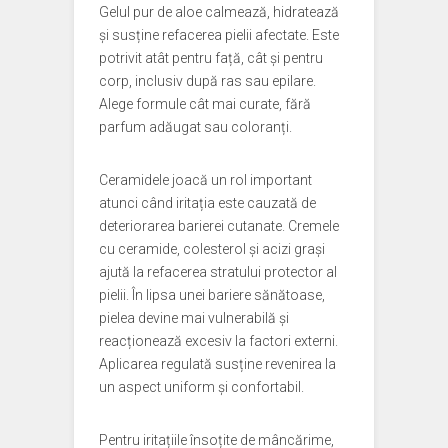
Gelul pur de aloe calmează, hidratează
și susține refacerea pielii afectate. Este
potrivit atât pentru față, cât și pentru
corp, inclusiv după ras sau epilare.
Alege formule cât mai curate, fără
parfum adăugat sau coloranți.
Ceramidele joacă un rol important
atunci când iritația este cauzată de
deteriorarea barierei cutanate. Cremele
cu ceramide, colesterol și acizi grași
ajută la refacerea stratului protector al
pielii. În lipsa unei bariere sănătoase,
pielea devine mai vulnerabilă și
reacționează excesiv la factori externi.
Aplicarea regulată susține revenirea la
un aspect uniform și confortabil.
Pentru iritațiile însoțite de mâncărime,