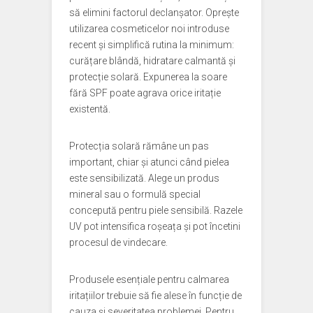
să elimini factorul declanșator. Oprește
utilizarea cosmeticelor noi introduse
recent și simplifică rutina la minimum:
curățare blândă, hidratare calmantă și
protecție solară. Expunerea la soare
fără SPF poate agrava orice iritație
existentă.
Protecția solară rămâne un pas
important, chiar și atunci când pielea
este sensibilizată. Alege un produs
mineral sau o formulă special
concepută pentru piele sensibilă. Razele
UV pot intensifica roșeața și pot încetini
procesul de vindecare.
Produsele esențiale pentru calmarea
iritațiilor trebuie să fie alese în funcție de
cauza și severitatea problemei. Pentru