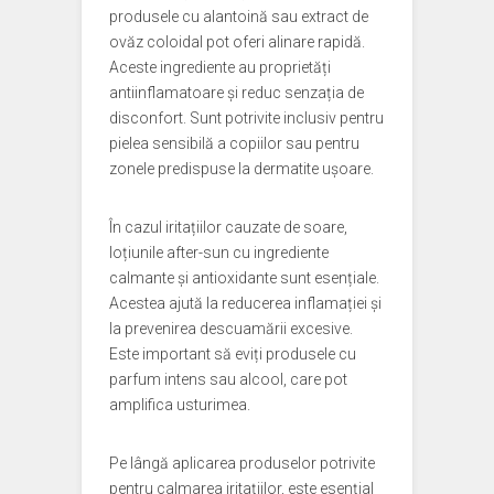
produsele cu alantoină sau extract de
ovăz coloidal pot oferi alinare rapidă.
Aceste ingrediente au proprietăți
antiinflamatoare și reduc senzația de
disconfort. Sunt potrivite inclusiv pentru
pielea sensibilă a copiilor sau pentru
zonele predispuse la dermatite ușoare.
În cazul iritațiilor cauzate de soare,
loțiunile after-sun cu ingrediente
calmante și antioxidante sunt esențiale.
Acestea ajută la reducerea inflamației și
la prevenirea descuamării excesive.
Este important să eviți produsele cu
parfum intens sau alcool, care pot
amplifica usturimea.
Pe lângă aplicarea produselor potrivite
pentru calmarea iritațiilor, este esențial