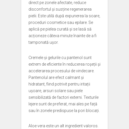
direct pe zonele afectate, reduce
disconfortul și susține regenerarea
pielii. Este utilă după expunerea la soare,
proceduri cosmetice sau epilare. Se
aplică pe pielea curată și se lasă să
acționeze câteva minute înainte de a fi
tamponată ușor.
Cremele și gelurile cu pantenol sunt
extrem de eficiente în reducerea roșeții și
accelerarea procesului de vindecare.
Pantenolul are efect calmant și
hidratant, fiind potrivit pentru iritații
ușoare, arsuri solare sau piele
sensibilizată de factori externi. Texturile
lejere sunt de preferat, mai ales pe față
sau în zonele predispuse la pori blocați.
Aloe vera este un alt ingredient valoros.