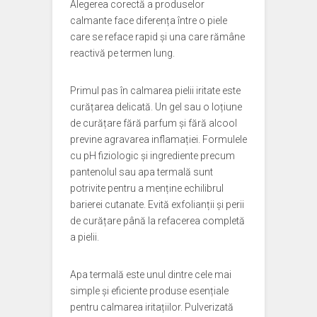
Alegerea corectă a produselor
calmante face diferența între o piele
care se reface rapid și una care rămâne
reactivă pe termen lung.
Primul pas în calmarea pielii iritate este
curățarea delicată. Un gel sau o loțiune
de curățare fără parfum și fără alcool
previne agravarea inflamației. Formulele
cu pH fiziologic și ingrediente precum
pantenolul sau apa termală sunt
potrivite pentru a menține echilibrul
barierei cutanate. Evită exfolianții și perii
de curățare până la refacerea completă
a pielii.
Apa termală este unul dintre cele mai
simple și eficiente produse esențiale
pentru calmarea iritațiilor. Pulverizată