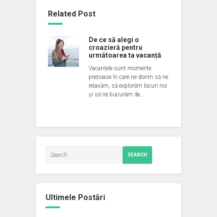
Related Post
De ce să alegi o
croazieră pentru
următoarea ta vacanță
Vacanțele sunt momente
prețioase în care ne dorim să ne
relaxăm, să explorăm locuri noi
și să ne bucurăm de…
SEARCH
Ultimele Postări