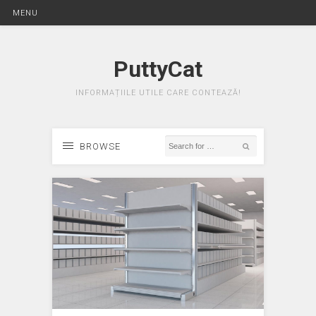
MENU
PuttyCat
INFORMAȚIILE UTILE CARE CONTEAZĂ!
BROWSE