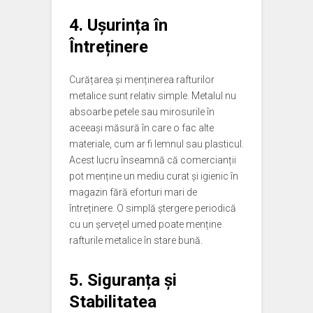
4. Ușurința în
Întreținere
Curățarea și menținerea rafturilor
metalice sunt relativ simple. Metalul nu
absoarbe petele sau mirosurile în
aceeași măsură în care o fac alte
materiale, cum ar fi lemnul sau plasticul.
Acest lucru înseamnă că comercianții
pot menține un mediu curat și igienic în
magazin fără eforturi mari de
întreținere. O simplă ștergere periodică
cu un șervețel umed poate menține
rafturile metalice în stare bună.
5. Siguranța și
Stabilitatea