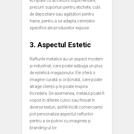
echipate cu accesorii suplimentare,
precum suporturi pentru etichete, cutii
de depozitare sau agățători pentru
haine, pentru a se adapta cerințelor
specifice ale produselor expuse.
3. Aspectul Estetic
Rafturile metalice au un aspect modern
și industrial, care poate adăuga un plus
de estetică magazinului. Ele oferă o
imagine curată și ordonată, care poate
atrage clienții și le poate inspira
încredere. De asemenea, metalul poate fi
vopsit în diferite culori sau finisat în
diverse texturi, astfel încât comercianții
pot personaliza aspectul rafturilor
pentru a se potrivi cu imaginea și
branding-ul lor.