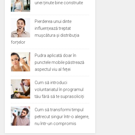
unei ținute bine construite
Pierderea unui dinte
influențează treptat
mușcătura și distribuția
forțelor
Pudra aplicată doar în
punctele mobile păstrează
aspectul viu al feței
Cum să introduci
voluntariatul în programul
tău fără să te suprasoliciți
Cum să transformi timpul
petrecut singur într-o alegere,
nu într-un compromis