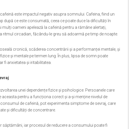
 cafeină este impactul negativ asupra somnului. Cafeina, fiind un
mp după ce este consumată, ceea ce poate duce la dificultăți în
i mulți oameni apelează la cafeină pentru a rămâne alertați,
cta ritmul circadian, făcându-le greu să adoarmă pe timp de noapte.
seală cronică, scăderea concentrării și a performanței mentale, și
izice și mentale pe termen lung. În plus, lipsa de somn poate
fi anxietatea și iritabilitatea.
evraj
voltarea unei dependențe fizice și psihologice. Persoanele care
aceasta pentru a funcționa corect și a-și menține nivelul de
c consumul de cafeină, pot experimenta simptome de sevraj, care
ate și dificultăți de concentrare.
r săptămâni, iar procesul de reducere a consumului poate fi