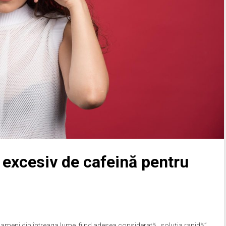
 excesiv de cafeină pentru
ameni din întreaga lume, fiind adesea considerată „soluția rapidă”