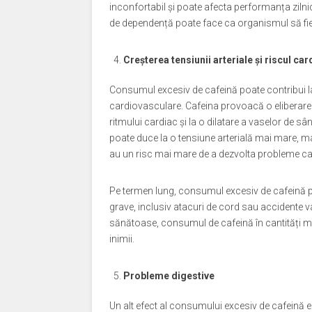
inconfortabil și poate afecta performanța zilni
de dependență poate face ca organismul să fie
Creșterea tensiunii arteriale și riscul ca
Consumul excesiv de cafeină poate contribui la c
cardiovasculare. Cafeina provoacă o eliberare 
ritmului cardiac și la o dilatare a vaselor de s
poate duce la o tensiune arterială mai mare, ma
au un risc mai mare de a dezvolta probleme c
Pe termen lung, consumul excesiv de cafeină p
grave, inclusiv atacuri de cord sau accidente v
sănătoase, consumul de cafeină în cantități ma
inimii.
Probleme digestive
Un alt efect al consumului excesiv de cafeină 