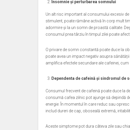
Insomnie și perturbarea somnului
Un alt risc important al consumului excesiv de
stimulent, poate rămâne activă în corp mult ti
adormire și la un somn de proastă calitate. Deș
consumul prea târziu în timpul zilei poate afe
O privare de somn constantă poate duce la obo
poate avea un impact negativ asupra sănătății f
amplifica efectele secundare ale cafeinei, cum ar 
Dependenta de cafeină și sindromul de s
Consumul frecvent de cafeină poate duce la dez
consumă cafea zilnic pot ajunge să depindă de 
energie. În momentul în care reduc sau opres
includ dureri de cap, oboseală extremă, iritabilit
Aceste simptome pot dura câteva zile sau chia