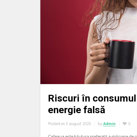
Riscuri în consumul
energie falsă
Posted on
3 august 2025
by
Admin
0
Cafeaua este băutura preferată a milioane de o