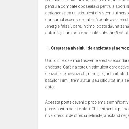
pentru a combate oboseala și pentru a spori nivel
acționează ca un stimulent al sistemului nervos 
consumul excesiv de cafeină poate avea efecte
„energie falsă”, care, în timp, poate dăuna sănă
cafeină și cum poate această substanță să ofe
Creșterea nivelului de anxietate și nervoz
Unul dintre cele mai frecvente efecte secundare
anxietate. Cafeina este un stimulent care activ
senzație de nervozitate, neliniște și iritabilit
bătăilor inimii, tremurături sau dificultăți în 
cafea.
Aceasta poate deveni o problemă semnificativă, 
predispuși la aceste stări. Chiar și pentru pers
nivel crescut de stres și neliniște, afectând neg