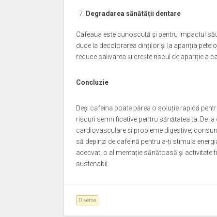
Degradarea sănătății dentare
Cafeaua este cunoscută și pentru impactul său
duce la decolorarea dinților și la apariția pete
reduce salivarea și crește riscul de apariție a c
Concluzie
Deși cafeina poate părea o soluție rapidă pent
riscuri semnificative pentru sănătatea ta. De la 
cardiovasculare și probleme digestive, consumu
să depinzi de cafeină pentru a-ți stimula energi
adecvat, o alimentație sănătoasă și activitate fi
sustenabil.
Diverse