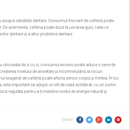
 asupra sănătății dentare. Consumul frecvent de cafeină poate
lor. De asemenea, cafeina poate duce la uscarea gurii, ceea ce
ariilor dentare și a altor probleme dentare.
ru oboseala de zi cu zi, consumul excesiv poate aduce o serie de
creșterea nivelului de anxietate și insomnie până la riscuri
l exagerat de cafeină poate afecta serios corpul și mintea. În loc
a, este important să adopți un stil de viață echilibrat, cu un somn
zică regulată pentru a-ți menține nivelul de energie natural și
Share: