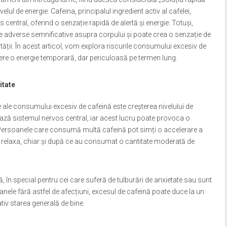
ul de energie. Cafeina, principalul ingredient activ al cafelei,
central, oferind o senzație rapidă de alertă și energie. Totuși,
 adverse semnificative asupra corpului și poate crea o senzație de
tății. În acest articol, vom explora riscurile consumului excesiv de
re o energie temporară, dar periculoasă pe termen lung.
itate
 ale consumului excesiv de cafeină este creșterea nivelului de
ează sistemul nervos central, iar acest lucru poate provoca o
ate. Persoanele care consumă multă cafeină pot simți o accelerare a
a se relaxa, chiar și după ce au consumat o cantitate moderată de
în special pentru cei care suferă de tulburări de anxietate sau sunt
oanele fără astfel de afecțiuni, excesul de cafeină poate duce la un
ativ starea generală de bine.