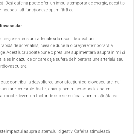
că. Deși cafeina poate oferi un impuls temporar de energie, acest tip
 incapabil să funcționeze optim fără ea.
rdiovascular
reșterea tensiunii arteriale și la riscul de afecțiuni
rapidă de adrenalină, ceea ce duce la o creștere temporară a
ânge. Acest lucru poate pune o presiune suplimentară asupra inimii și
i ales în cazul celor care deja suferă de hipertensiune arterială sau
ardiovasculare.
oate contribui la dezvoltarea unor afecțiuni cardiovasculare mai
asculare cerebrale. Astfel, chiar și pentru persoanele aparent
ri poate deveni un factor de risc semnificativ pentru sănătatea
este impactul asupra sistemului digestiv. Cafeina stimulează