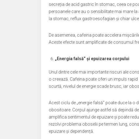
secreția de acid gastric în stomac, ceea ce poate
persoanele care au o sensibilitate mai mare l
la stomac, reflux gastroesofagian și chiar ulce
De asemenea, cafeina poate accelera mișcările
Aceste efecte sunt amplificate de consumul frec
„Energia falsă” și epuizarea corpului
Unul dintre cele mai importante riscuri ale con
o creează. Cafeina poate oferi un impuls rapid
scurtă, nivelul de energie scade brusc, iar ob
Acest ciclu de „energie falsă” poate duce la o 
obositoare. Corpul ajunge astfel să depindă de
amplifica sentimentul de epuizare și poate redu
rezolvi problema oboselii pe termen lung, cons
epuizare și dependență.