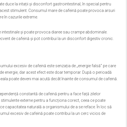
 duce la iritații și disconfort gastrointestinal, în special pentru
a acest stimulent. Consumul mare de cafeină poate provoca arsuri
re în cazurile extreme.
 intestinale și poate provoca diaree sau crampe abdominale.
vent de cafeină și pot contribui la un disconfort digestiv cronic.
sumului excesiv de cafeină este senzația de „energie falsă” pe care
 de energie, dar acest efect este doar temporar. După o perioadă
oseala poate deveni mai acută decât înainte de consumul de cafeină.
dependență constantă de cafeină pentru a face față zilelor
 stimulente externe pentru a funcționa corect, ceea ce poate
ce capacitatea naturală a organismului de a se reface. În loc să
umul excesiv de cafeină poate contribui la un cerc vicios de