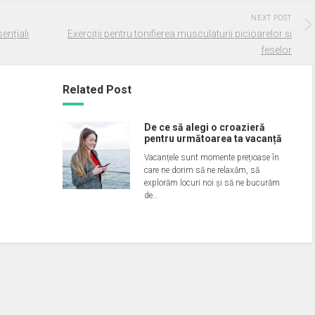
NEXT POST
ențiali
Exerciții pentru tonifierea musculaturii picioarelor și
feselor
Related Post
De ce să alegi o croazieră
pentru următoarea ta vacanță
Vacanțele sunt momente prețioase în
care ne dorim să ne relaxăm, să
explorăm locuri noi și să ne bucurăm
de…