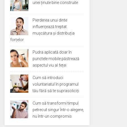
unei ținute bine construite
Pierderea unui dinte
influențează treptat
mușcătura și distribuția
forțelor
Pudra aplicată doar în
punctele mobile păstrează
aspectul viu al feței
Cum să introduci
voluntariatul în programul
tău fără să te suprasoliciți
Cum să transformi timpul
petrecut singur într-o alegere,
nu într-un compromis