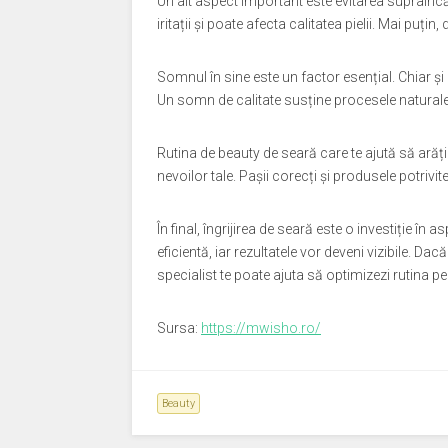
Un alt aspect important este evitarea supraînc
iritații și poate afecta calitatea pielii. Mai puțin
Somnul în sine este un factor esențial. Chiar 
Un somn de calitate susține procesele naturale
Rutina de beauty de seară care te ajută să arăț
nevoilor tale. Pașii corecți și produsele potrivit
În final, îngrijirea de seară este o investiție în
eficientă, iar rezultatele vor deveni vizibile. D
specialist te poate ajuta să optimizezi rutina pen
Sursa:
https://mwisho.ro/
Beauty