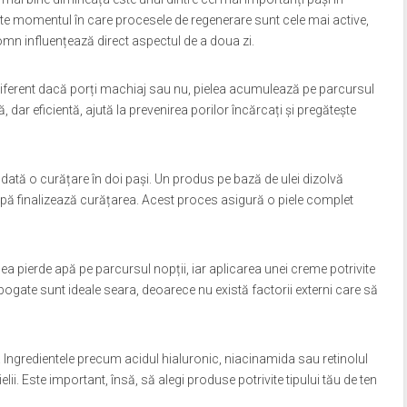
 este momentul în care procesele de regenerare sunt cele mai active,
e somn influențează direct aspectul de a doua zi.
diferent dacă porți machiaj sau nu, pielea acumulează pe parcursul
, dar eficientă, ajută la prevenirea porilor încărcați și pregătește
tă o curățare în doi pași. Un produs pe bază de ulei dizolvă
 apă finalizează curățarea. Acest proces asigură o piele complet
lea pierde apă pe parcursul nopții, iar aplicarea unei creme potrivite
bogate sunt ideale seara, deoarece nu există factorii externi care să
ă. Ingredientele precum acidul hialuronic, niacinamida sau retinolul
lii. Este important, însă, să alegi produse potrivite tipului tău de ten