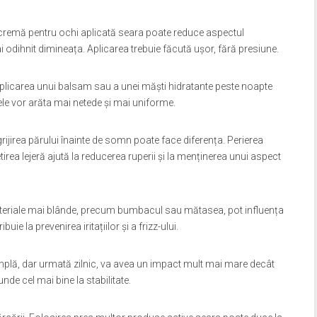
 cremă pentru ochi aplicată seara poate reduce aspectul
mai odihnit dimineața. Aplicarea trebuie făcută ușor, fără presiune.
 Aplicarea unui balsam sau a unei măști hidratante peste noapte
ele vor arăta mai netede și mai uniforme.
grijirea părului înainte de somn poate face diferența. Perierea
tirea lejeră ajută la reducerea ruperii și la menținerea unui aspect
ateriale mai blânde, precum bumbacul sau mătasea, pot influența
buie la prevenirea iritațiilor și a frizz-ului.
implă, dar urmată zilnic, va avea un impact mult mai mare decât
nde cel mai bine la stabilitate.