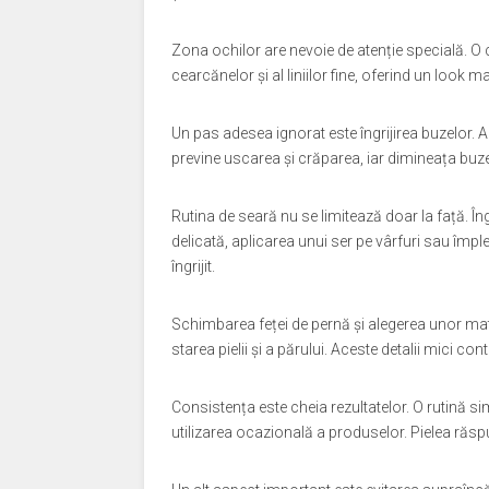
Zona ochilor are nevoie de atenție specială. O
cearcănelor și al liniilor fine, oferind un look 
Un pas adesea ignorat este îngrijirea buzelor.
previne uscarea și crăparea, iar dimineața buz
Rutina de seară nu se limitează doar la față. În
delicată, aplicarea unui ser pe vârfuri sau împle
îngrijit.
Schimbarea feței de pernă și alegerea unor m
starea pielii și a părului. Aceste detalii mici contri
Consistența este cheia rezultatelor. O rutină s
utilizarea ocazională a produselor. Pielea răspu