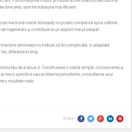
ărcării. Folosirea prea multor produse active seara poate duce la
, dar bine ales, este întotdeauna mai eficient.
și cea mai bună rutină de beauty nu poate compensa lipsa odihnei.
 de regenerare și contribuie la un aspect mai proaspăt.
i mai bine dimineața nu trebuie să fie complicată, ci adaptată
e fac diferența în timp.
 aspectul tău de a doua zi. Construiește o rutină simplă, consecventă și
acă ai nevoi specifice sau probleme persistente, consultarea unui
tru rezultate reale.
Share: