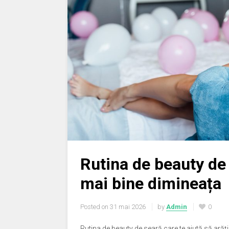
Rutina de beauty de 
mai bine dimineața
Posted on
31 mai 2026
by
Admin
0
Rutina de beauty de seară care te ajută să arăți