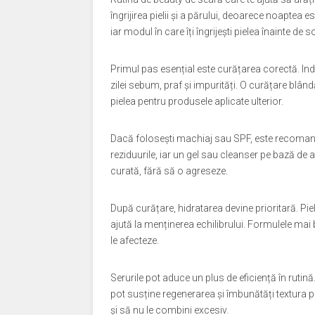
îngrijirea pielii și a părului, deoarece noaptea
iar modul în care îți îngrijești pielea înainte d
Primul pas esențial este curățarea corectă. In
zilei sebum, praf și impurități. O curățare blândă
pielea pentru produsele aplicate ulterior.
Dacă folosești machiaj sau SPF, este recomanda
reziduurile, iar un gel sau cleanser pe bază de
curată, fără să o agreseze.
După curățare, hidratarea devine prioritară. Pie
ajută la menținerea echilibrului. Formulele mai 
le afecteze.
Serurile pot aduce un plus de eficiență în rutin
pot susține regenerarea și îmbunătăți textura pie
și să nu le combini excesiv.